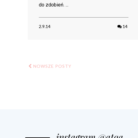
do zdobień. ...
2.9.14
14
NOWSZE POSTY
instagram @atqa