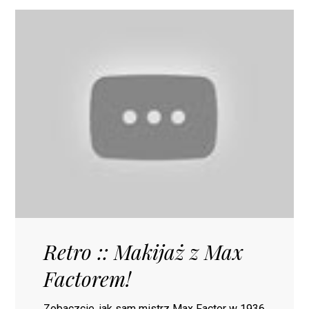
Retro :: Makijaż z Max
Factorem!
Zobaczcie, jak sam mistrz Max Factor w 1936