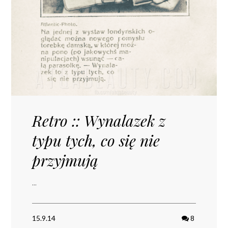
Retro :: Wynalazek z
typu tych, co się nie
przyjmują
...
15.9.14
8