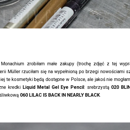
 Monachium zrobiłam małe zakupy (trochę zdjęć z tej wyp
erii Müller rzuciłam się na wypełnioną po brzegi nowościami s
niej te kosmetyki będą dostępne w Polsce, ale jakoś nie mogłam
zne kredki
Liquid Metal Gel Eye Pencil
:
srebrzystą
020 BLI
 śliwkową
060 LILAC IS BACK IN NEARLY BLACK
.