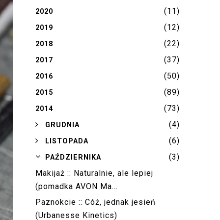
(11)
2020
(12)
2019
(22)
2018
(37)
2017
(50)
2016
(89)
2015
(73)
2014
(4)
►
GRUDNIA
(6)
►
LISTOPADA
(3)
▼
PAŹDZIERNIKA
Makijaż :: Naturalnie, ale lepiej
(pomadka AVON Ma...
Paznokcie :: Cóż, jednak jesień
(Urbanesse Kinetics)