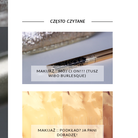
CZĘSTO CZYTANE
MAKIJAŻ :: MÓJ CI ON!!! (TUSZ
WIBO BURLESQUE)
MAKIJAŻ :: PODKŁAD? JA PANI
DORADZĘ!