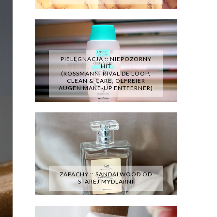
PIELĘGNACJA :: NIEPOZORNY
HIT
(ROSSMANN, RIVAL DE LOOP,
CLEAN & CARE, ÖLFREIER
AUGEN MAKE-UP ENTFERNER)
ZAPACHY :: SANDALWOOD OD
STAREJ MYDLARNI