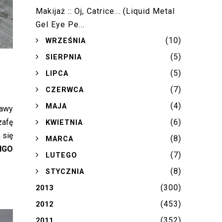
Makijaż :: Oj, Catrice... (Liquid Metal
Gel Eye Pe...
(10)
►
WRZEŚNIA
(5)
►
SIERPNIA
(5)
►
LIPCA
(7)
►
CZERWCA
(4)
►
MAJA
rawy
(6)
zafę
►
KWIETNIA
 się
(8)
►
MARCA
NGO
(7)
►
LUTEGO
(8)
►
STYCZNIA
(300)
2013
(453)
2012
(352)
2011