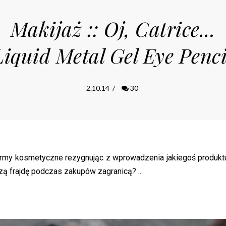
Makijaż :: Oj, Catrice...
Liquid Metal Gel Eye Penci
2.10.14
/
30
 firmy kosmetyczne rezygnując z wprowadzenia jakiegoś produkt
zą frajdę podczas zakupów zagranicą? ...