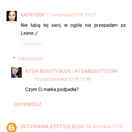
KAPRYSEK
17 września 2018 19:27
Nie lubię tej serii, w ogóle nie przepadam za
Lirene ;/
ODPOWIEDZ
Odpowiedzi
ATQA BEAUTY BLOG | ATQABEAUTY.COM
10 października 2018 11:46
Czym Ci marka podpadła?
ODPOWIEDZ
KUTZMANNLIFESTYLE.BLOG
18 września 2018