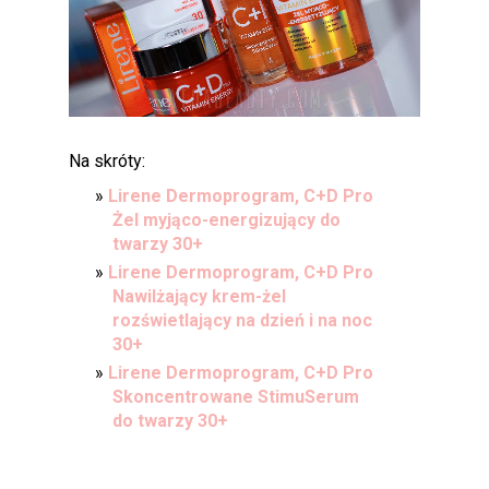
Na skróty:
Lirene Dermoprogram, C+D Pro
Żel myjąco-energizujący do
twarzy 30+
Lirene Dermoprogram, C+D Pro
Nawilżający krem-żel
rozświetlający na dzień i na noc
30+
Lirene Dermoprogram, C+D Pro
Skoncentrowane StimuSerum
do twarzy 30+