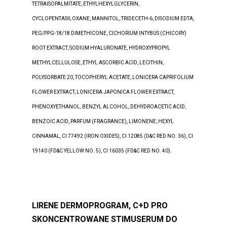
TETRAISOPALMITATE, ETHYLHEXYLGLYCERIN,
CYCLOPENTASILOXANE, MANNITOL, TRIDECETH-6, DISODIUM EDTA,
PEG/PPG-18/18 DIMETHICONE, CICHORIUM INTYBUS (CHICORY)
ROOT EXTRACT, SODIUM HYALURONATE, HYDROXYPROPYL
METHYLCELLULOSE, ETHYL ASCORBIC ACID, LECITHIN,
POLYSORBATE 20, TOCOPHERYL ACETATE, LONICERA CAPRIFOLIUM
FLOWER EXTRACT, LONICERA JAPONICA FLOWER EXTRACT,
PHENOXYETHANOL, BENZYL ALCOHOL, DEHYDROACETIC ACID,
BENZOIC ACID, PARFUM (FRAGRANCE), LIMONENE, HEXYL
CINNAMAL, CI 77492 (IRON OXIDES), CI 12085 (D&C RED NO. 36), CI
19140 (FD&C YELLOW NO. 5), CI 16035 (FD&C RED NO. 40).
LIRENE DERMOPROGRAM, C+D PRO
SKONCENTROWANE STIMUSERUM DO