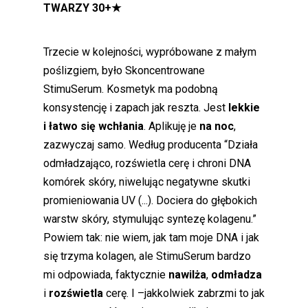
TWARZY 30+
★
Trzecie w kolejności, wypróbowane z małym
poślizgiem, było Skoncentrowane
StimuSerum. Kosmetyk ma podobną
konsystencję i zapach jak reszta. Jest
lekkie
i łatwo się wchłania
. Aplikuję je
na noc
,
zazwyczaj samo. Według producenta “Działa
odmładzająco, rozświetla cerę i chroni DNA
komórek skóry, niwelując negatywne skutki
promieniowania UV (...). Dociera do głębokich
warstw skóry, stymulując syntezę kolagenu.”
Powiem tak: nie wiem, jak tam moje DNA i jak
się trzyma kolagen, ale StimuSerum bardzo
mi odpowiada, faktycznie
nawilża
,
odmładza
i
rozświetla
cerę. I –jakkolwiek zabrzmi to jak