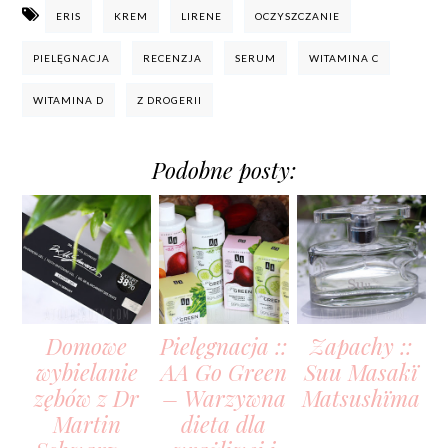
ERIS
KREM
LIRENE
OCZYSZCZANIE
PIELĘGNACJA
RECENZJA
SERUM
WITAMINA C
WITAMINA D
Z DROGERII
Podobne posty:
Domowe
Pielęgnacja ::
Zapachy ::
wybielanie
AA Go Green
Suu Masakï
zębów z Dr
– Warzywna
Matsushïma
Martin
dieta dla