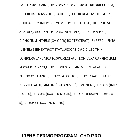
TRIETHANOLAMINE, HYDROXYACETOPHENONE, DISODIUM EDTA,
CELLULOSE, MANNITOL, LACTOSE, PEG-18 GLYCERYL OLEATE /
COCOATE, HYDROXYPROPYL METHYLCELLULOSE, TOCOPHERYL
ACETATE, ASCORBYL TETRAISOPALMITATE, POLYSORBATE 20,
CICHORIUM INTYBUS (CHICORY) ROOT EXTRACT, LENS ESCULENTA
(LENTIL) SEED EXTRACT, ETHYL ASCORBIC ACID, LECITHIN,
LONICERA JAPONICA FLOWER EXTRACT, LONICERA CAPRIFOLIUM
FLOWER EXTRACT, ETHYLHEXYLGLYCERIN, METHYLPARABEN,
PHENOXYETHANOL, BENZYL ALCOHOL, DEHYDROACETIC ACID,
BENZOIC ACID, PARFUM (FRAGRANCE), LIMONENE, CI 77492 (IRON
OXIDES), CI 12085 (D&C RED NO. 36), CI 19140 (FD&C YELLOW NO.
5), CI 16035 (FD&C RED NO. 40).
LIRENE DERMOPROGRAM,
C+D PRO