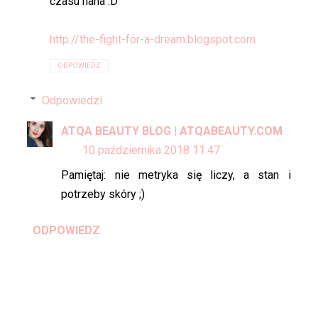
czasu haha :D
http://the-fight-for-a-dream.blogspot.com
ODPOWIEDZ
Odpowiedzi
ATQA BEAUTY BLOG | ATQABEAUTY.COM
10 października 2018 11:47
Pamiętaj: nie metryka się liczy, a stan i
potrzeby skóry ;)
ODPOWIEDZ