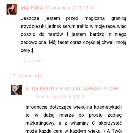
MALENKA
10 września 2018 12:07
Jeszcze jestem przed magiczną granicą
trzydziestki, jednak serum trafiło w moje ręce, więc
poszło do testów i jestem bardzo z niego
zadowolona. Mój facet coraz częściej chwali moją
cerę ;]
ODPOWIEDZ
Odpowiedzi
ATQA BEAUTY BLOG | ATQABEAUTY.COM
16 września 2018 10:53
Informacje dotyczące wieku na kosmetykach
to w dużej mierze po prostu zabieg
marketingowy, a z witaminy C skorzystać
może każda cera w każdym wieku :) A Twój