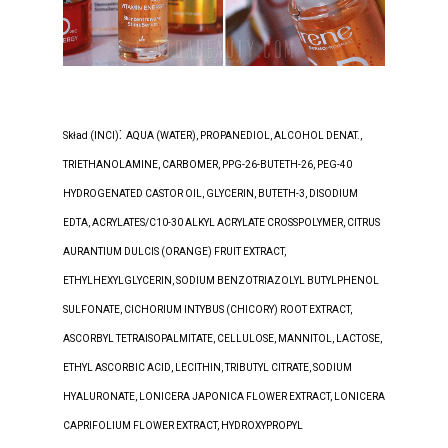
:
Skład (INCI)
AQUA (WATER), PROPANEDIOL, ALCOHOL DENAT.,
TRIETHANOLAMINE, CARBOMER, PPG-26-BUTETH-26, PEG-40
HYDROGENATED CASTOR OIL, GLYCERIN, BUTETH-3, DISODIUM
EDTA, ACRYLATES/C10-30 ALKYL ACRYLATE CROSSPOLYMER, CITRUS
AURANTIUM DULCIS (ORANGE) FRUIT EXTRACT,
ETHYLHEXYLGLYCERIN, SODIUM BENZOTRIAZOLYL BUTYLPHENOL
SULFONATE, CICHORIUM INTYBUS (CHICORY) ROOT EXTRACT,
ASCORBYL TETRAISOPALMITATE, CELLULOSE, MANNITOL, LACTOSE,
ETHYL ASCORBIC ACID, LECITHIN, TRIBUTYL CITRATE, SODIUM
HYALURONATE, LONICERA JAPONICA FLOWER EXTRACT, LONICERA
CAPRIFOLIUM FLOWER EXTRACT, HYDROXYPROPYL