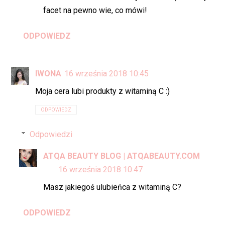
facet na pewno wie, co mówi!
ODPOWIEDZ
IWONA
16 września 2018 10:45
Moja cera lubi produkty z witaminą C :)
ODPOWIEDZ
Odpowiedzi
ATQA BEAUTY BLOG | ATQABEAUTY.COM
16 września 2018 10:47
Masz jakiegoś ulubieńca z witaminą C?
ODPOWIEDZ