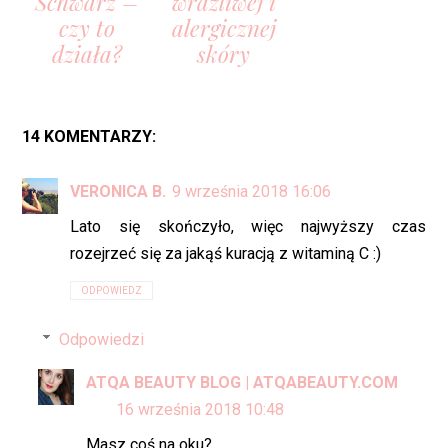
Schwarz –
wrażliwej i
czy to
alergicznej
działa?
skóry
14 KOMENTARZY:
VERONICA B.
9 września 2018 16:06
Lato się skończyło, więc najwyższy czas
rozejrzeć się za jakąś kuracją z witaminą C :)
ODPOWIEDZ
Odpowiedzi
ATQA BEAUTY BLOG | ATQABEAUTY.COM
16 września 2018 10:48
Masz coś na oku?