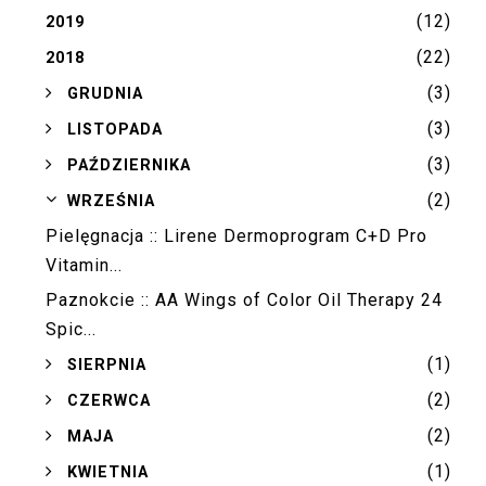
(12)
2019
(22)
2018
(3)
►
GRUDNIA
(3)
►
LISTOPADA
(3)
►
PAŹDZIERNIKA
(2)
▼
WRZEŚNIA
Pielęgnacja :: Lirene Dermoprogram C+D Pro
Vitamin...
Paznokcie :: AA Wings of Color Oil Therapy 24
Spic...
(1)
►
SIERPNIA
(2)
►
CZERWCA
(2)
►
MAJA
(1)
►
KWIETNIA