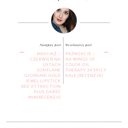
Następny post
Wcześniejszy post
MAKIJAŻ ::
PAZNOKCIE ::
CZERWIEŃ NA
AA WINGS OF
USTACH
COLOR OIL
(ORIFLAME
THERAPY 24 SPICY
GIORDANI GOLD
KALE [RECENZJA]
JEWEL LIPSTICK
RED ATTRACTION
PLUS GARŚĆ
MINIRECENZJI)