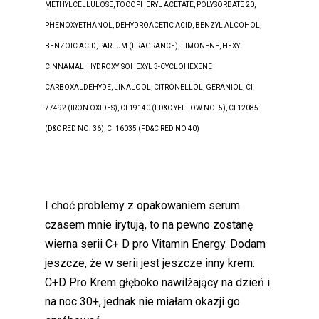
METHYLCELLULOSE, TOCOPHERYL ACETATE, POLYSORBATE 20,
PHENOXYETHANOL, DEHYDROACETIC ACID, BENZYL ALCOHOL,
BENZOIC ACID, PARFUM (FRAGRANCE), LIMONENE, HEXYL
CINNAMAL, HYDROXYISOHEXYL 3-CYCLOHEXENE
CARBOXALDEHYDE, LINALOOL, CITRONELLOL, GERANIOL, CI
77492 (IRON OXIDES), CI 19140 (FD&C YELLOW NO. 5), CI 12085
(D&C RED NO. 36), CI 16035 (FD&C RED NO 40)
I choć problemy z opakowaniem serum
czasem mnie irytują, to na pewno zostanę
wierna serii C+ D pro Vitamin Energy. Dodam
jeszcze, że w serii jest jeszcze inny krem:
C+D Pro Krem głęboko nawilżający na dzień i
na noc 30+, jednak nie miałam okazji go