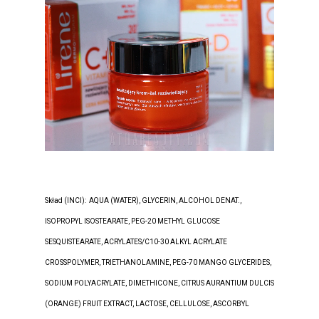
Skład (INCI):
AQUA (WATER), GLYCERIN, ALCOHOL DENAT.,
ISOPROPYL ISOSTEARATE, PEG-20 METHYL GLUCOSE
SESQUISTEARATE, ACRYLATES/C10-30 ALKYL ACRYLATE
CROSSPOLYMER, TRIETHANOLAMINE, PEG-70 MANGO GLYCERIDES,
SODIUM POLYACRYLATE, DIMETHICONE, CITRUS AURANTIUM DULCIS
(ORANGE) FRUIT EXTRACT, LACTOSE, CELLULOSE, ASCORBYL