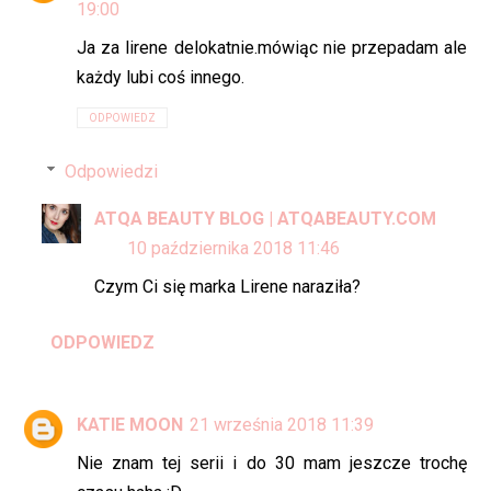
19:00
Ja za lirene delokatnie.mówiąc nie przepadam ale
każdy lubi coś innego.
ODPOWIEDZ
Odpowiedzi
ATQA BEAUTY BLOG | ATQABEAUTY.COM
10 października 2018 11:46
Czym Ci się marka Lirene naraziła?
ODPOWIEDZ
KATIE MOON
21 września 2018 11:39
Nie znam tej serii i do 30 mam jeszcze trochę