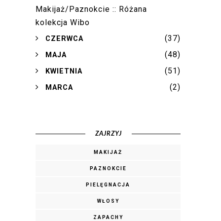
Makijaż/Paznokcie :: Różana
kolekcja Wibo
(37)
►
CZERWCA
(48)
►
MAJA
(51)
►
KWIETNIA
(2)
►
MARCA
ZAJRZYJ
MAKIJAŻ
PAZNOKCIE
PIELĘGNACJA
WŁOSY
ZAPACHY