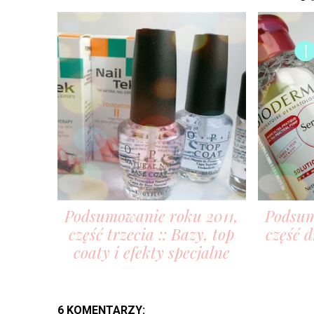
Podsumowanie roku 2011,
Podsum
część trzecia :: Bazy, top
część d
coaty i efekty specjalne
6 KOMENTARZY: