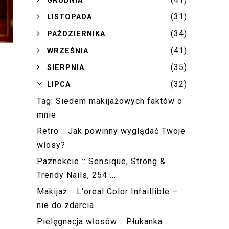
GRUDNIA
(31)
►
LISTOPADA
(34)
►
PAŹDZIERNIKA
(41)
►
WRZEŚNIA
(35)
►
SIERPNIA
(32)
▼
LIPCA
Tag: Siedem makijażowych faktów o
mnie
Retro :: Jak powinny wyglądać Twoje
włosy?
Paznokcie :: Sensique, Strong &
Trendy Nails, 254 ...
Makijaż :: L'oreal Color Infaillible –
nie do zdarcia
Pielęgnacja włosów :: Płukanka