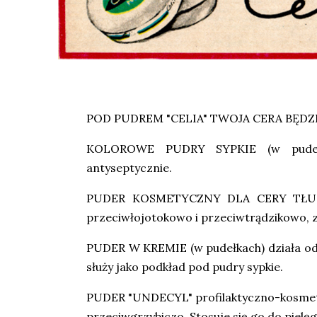
POD PUDREM "CELIA" TWOJA CERA BĘDZI
KOLOROWE PUDRY SYPKIE (w pudełkac
antyseptycznie.
PUDER KOSMETYCZNY DLA CERY TŁUSTEJ
przeciwłojotokowo i przeciwtrądzikowo, z
PUDER W KREMIE (w pudełkach) działa odż
służy jako podkład pod pudry sypkie.
PUDER "UNDECYL" profilaktyczno-kosmetyc
przeciwgrzybiczo. Stosuje się go do pielę