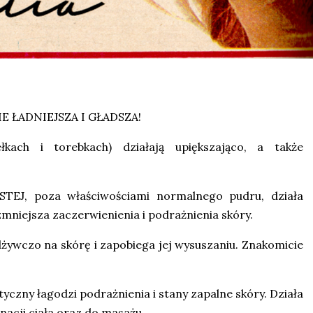
E ŁADNIEJSZA I GŁADSZA!
h i torebkach) działają upiększająco, a także
, poza właściwościami normalnego pudru, działa
mniejsza zaczerwienienia i podrażnienia skóry.
ywczo na skórę i zapobiega jej wysuszaniu. Znakomicie
zny łagodzi podrażnienia i stany zapalne skóry. Działa
gnacji ciała oraz do masażu.