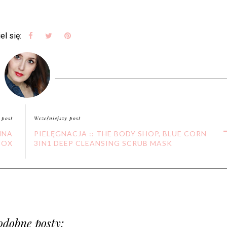
el się:
 post
Wcześniejszy post
NNA
PIELĘGNACJA :: THE BODY SHOP, BLUE CORN
BOX
3IN1 DEEP CLEANSING SCRUB MASK
odobne posty: