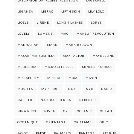
LABORATORIUM KOSMETYCZNE AVA
LAGERFELD
LEGANZA
LIERAC
LIFT 4 SKIN
LILY LOLO
LIOELE
LIRENE
LONG 4 LASHES
LORYS
LOVELY
LUMENE
MAC
MAKEUP REVOLUTION
MANHATTAN
MARK
MARK BY AVON
MASAKÏ MATSUSHÏMA
MAX FACTOR
MAYBELLINE
MEDIDERM
MICRO CELL 2000
MINCER PHARMA
MISS SPORTY
MISSHA
MIXA
MIZON
MUSTELA
MY SECRET
NUXE
NYX
NABLA
NAIL TEK
NATURA SIBERICA
NEPENTES
NINA RICCI
NIVEA
OPI
OCEANIC
OILLAN
ORGANIQUE
ORIENTANA
ORIFLAME
ORLY
PAYOT
PAESE
PALMER'S
PANTENE
PAT RUB