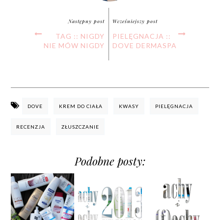
Następny post
Wcześniejszy post
TAG :: NIGDY
PIELĘGNACJA ::
NIE MÓW NIGDY
DOVE DERMASPA
DOVE
KREM DO CIAŁA
KWASY
PIELĘGNACJA
RECENZJA
ZŁUSZCZANIE
Podobne posty: