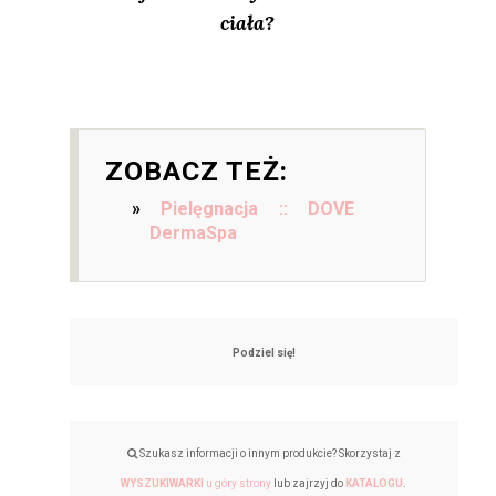
ciała?
ZOBACZ TEŻ:
Pielęgnacja :: DOVE
DermaSpa
Podziel się!
Szukasz informacji o innym produkcie? Skorzystaj z
WYSZUKIWARKI
u góry strony
lub zajrzyj do
KATALOGU
.