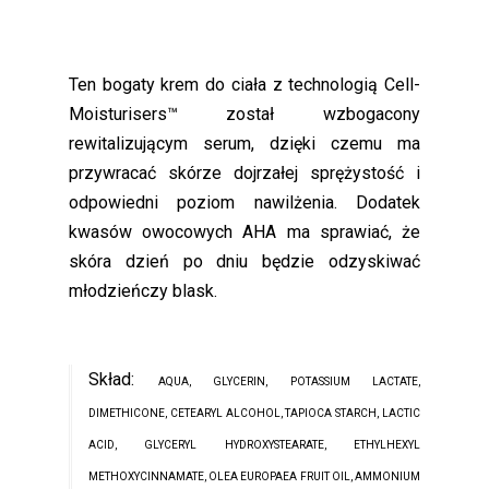
Ten bogaty krem do ciała z technologią Cell-
Moisturisers™ został wzbogacony
rewitalizującym serum, dzięki czemu ma
przywracać skórze dojrzałej sprężystość i
odpowiedni poziom nawilżenia. Dodatek
kwasów owocowych AHA ma sprawiać, że
skóra dzień po dniu będzie odzyskiwać
młodzieńczy blask.
Skład:
AQUA, GLYCERIN, POTASSIUM LACTATE,
DIMETHICONE, CETEARYL ALCOHOL, TAPIOCA STARCH, LACTIC
ACID, GLYCERYL HYDROXYSTEARATE, ETHYLHEXYL
METHOXYCINNAMATE, OLEA EUROPAEA FRUIT OIL, AMMONIUM