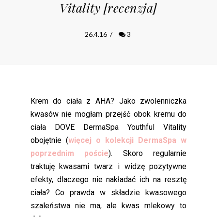
Vitality [recenzja]
26.4.16
/
3
Krem do ciała z AHA? Jako zwolenniczka
kwasów nie mogłam przejść obok kremu do
ciała DOVE DermaSpa Youthful Vitality
obojętnie (
więcej o kolekcji DermaSpa w
poprzednim poście
). Skoro regularnie
traktuję kwasami twarz i widzę pozytywne
efekty, dlaczego nie nakładać ich na resztę
ciała? Co prawda w składzie kwasowego
szaleństwa nie ma, ale kwas mlekowy to