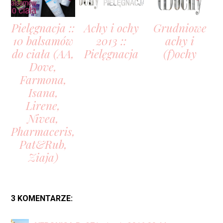
Pielęgnacja ::
Achy i ochy
Grudniowe
10 balsamów
2013 ::
achy i
do ciała (AA,
Pielęgnacja
(f)ochy
Dove,
Farmona,
Isana,
Lirene,
Nivea,
Pharmaceris,
Pat&Rub,
Ziaja)
3 KOMENTARZE: