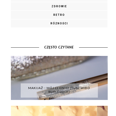
ZDROWIE
RETRO
RÓŻNOŚCI
CZĘSTO CZYTANE
MAKIJAŻ :: MÓJ CI ON!!! (TUSZ WIBO
BURLESQUE)