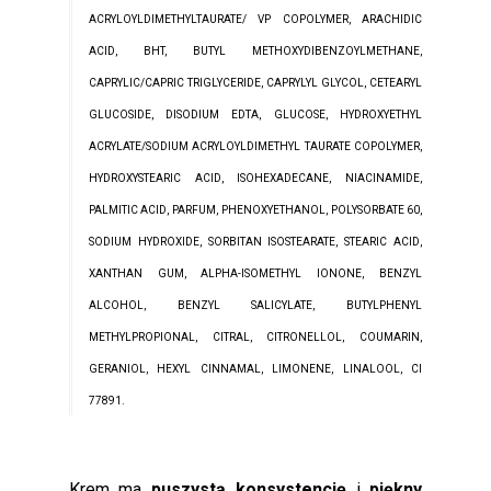
ACRYLOYLDIMETHYLTAURATE/ VP COPOLYMER, ARACHIDIC
ACID, BHT, BUTYL METHOXYDIBENZOYLMETHANE,
CAPRYLIC/CAPRIC TRIGLYCERIDE, CAPRYLYL GLYCOL, CETEARYL
GLUCOSIDE, DISODIUM EDTA, GLUCOSE, HYDROXYETHYL
ACRYLATE/SODIUM ACRYLOYLDIMETHYL TAURATE COPOLYMER,
HYDROXYSTEARIC ACID, ISOHEXADECANE, NIACINAMIDE,
PALMITIC ACID, PARFUM, PHENOXYETHANOL, POLYSORBATE 60,
SODIUM HYDROXIDE, SORBITAN ISOSTEARATE, STEARIC ACID,
XANTHAN GUM, ALPHA-ISOMETHYL IONONE, BENZYL
ALCOHOL, BENZYL SALICYLATE, BUTYLPHENYL
METHYLPROPIONAL, CITRAL, CITRONELLOL, COUMARIN,
GERANIOL, HEXYL CINNAMAL, LIMONENE, LINALOOL, CI
77891.
Krem ma
puszystą konsystencję
i
piękny