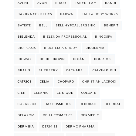
AVENE
AVON
BIKOR
BABYDREAM
BANDI
BARBRA COSMETICS
BARWA
BATH & BODY WORKS
BATISTE
BELL
BELL HYPOALLERGENIC
BENEFIT
BIELENDA
BIELENDA PROFESSIONAL
BINGOSPA
BIO PLASIS
BIOCHEMIA URODY
BIODERMA
BIOWAX
BOBBI BROWN
BOTÁNI
BOURJOIS
BRAUN
BURBERRY
CACHAREL
CALVIN KLEIN
CATRICE
CELIA
CHOPARD
CHRISTIAN LACROIX
CIEN
CLEANIC
CLINIQUE
COLGATE
CURAPROX
DAX COSMETICS
DEBORAH
DECUBAL
DELAROM
DELIA COSMETICS
DERMEDIC
DERMIKA
DERMISS
DERMO PHARMA