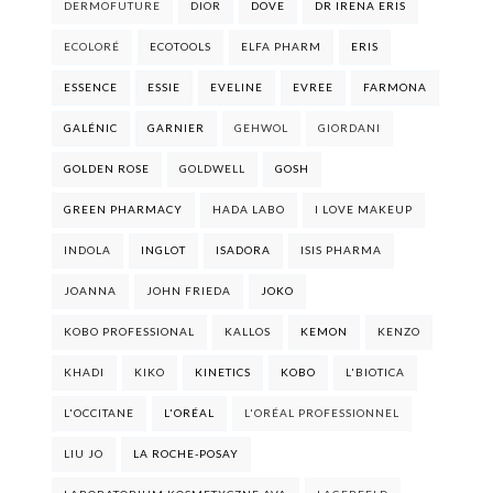
DERMOFUTURE
DIOR
DOVE
DR IRENA ERIS
ECOLORÉ
ECOTOOLS
ELFA PHARM
ERIS
ESSENCE
ESSIE
EVELINE
EVREE
FARMONA
GALÉNIC
GARNIER
GEHWOL
GIORDANI
GOLDEN ROSE
GOLDWELL
GOSH
GREEN PHARMACY
HADA LABO
I LOVE MAKEUP
INDOLA
INGLOT
ISADORA
ISIS PHARMA
JOANNA
JOHN FRIEDA
JOKO
KOBO PROFESSIONAL
KALLOS
KEMON
KENZO
KHADI
KIKO
KINETICS
KOBO
L'BIOTICA
L'OCCITANE
L'ORÉAL
L'ORÉAL PROFESSIONNEL
LIU JO
LA ROCHE-POSAY