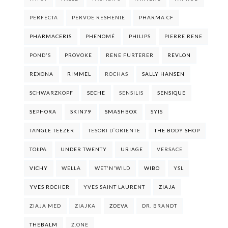
PERFECTA
PERVOE RESHENIE
PHARMA CF
PHARMACERIS
PHENOMÉ
PHILIPS
PIERRE RENE
POND'S
PROVOKE
RENE FURTERER
REVLON
REXONA
RIMMEL
ROCHAS
SALLY HANSEN
SCHWARZKOPF
SECHE
SENSILIS
SENSIQUE
SEPHORA
SKIN79
SMASHBOX
SYIS
TANGLE TEEZER
TESORI D`ORIENTE
THE BODY SHOP
TOŁPA
UNDER TWENTY
URIAGE
VERSACE
VICHY
WELLA
WET'N'WILD
WIBO
YSL
YVES ROCHER
YVES SAINT LAURENT
ZIAJA
ZIAJA MED
ZIAJKA
ZOEVA
DR. BRANDT
THEBALM
Z.ONE