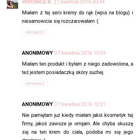
VERONICA B.
27 kwietnia 2016 00:44
Miałam z tej serii kremy do rąk (wpis na blogu) i
niesamowicie się rozczarowałam :(
ODPOWIEDZ
ANONIMOWY
27 kwietnia 2016 10:04
Miałam ten produkt i byłam z niego zadowolona, a
też jestem posiadaczką skóry suchej.
ODPOWIEDZ
ANONIMOWY
27 kwietnia 2016 10:51
Nie pamiętam już kiedy miałam jakiś kosmetyk tej
firmy, jakoś zawsze je omijam. Ale chyba skuszę
się na ten krem do ciała, podoba mi się jego