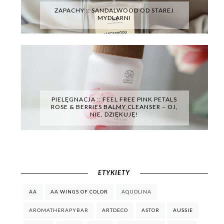
ZAPACHY :: SANDALWOOD OD STAREJ
MYDLARNI
PIELĘGNACJA :: FEEL FREE PINK PETALS
ROSE & BERRIES BALMY CLEANSER – OJ,
NIE, DZIĘKUJĘ!
ETYKIETY
AA
AA WINGS OF COLOR
AQUOLINA
AROMATHERAPYBAR
ARTDECO
ASTOR
AUSSIE