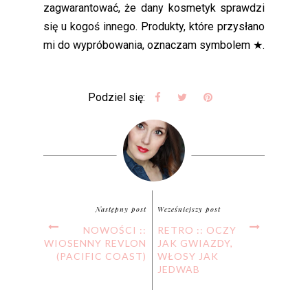
zagwarantować, że dany kosmetyk sprawdzi
się u kogoś innego. Produkty, które przysłano
mi do wypróbowania, oznaczam symbolem ★.
Podziel się:
Następny post
Wcześniejszy post
NOWOŚCI ::
RETRO :: OCZY
WIOSENNY REVLON
JAK GWIAZDY,
(PACIFIC COAST)
WŁOSY JAK
JEDWAB