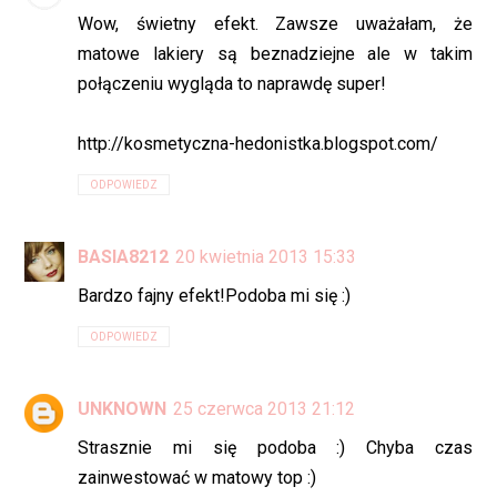
Wow, świetny efekt. Zawsze uważałam, że
matowe lakiery są beznadziejne ale w takim
połączeniu wygląda to naprawdę super!
http://kosmetyczna-hedonistka.blogspot.com/
ODPOWIEDZ
BASIA8212
20 kwietnia 2013 15:33
Bardzo fajny efekt!Podoba mi się :)
ODPOWIEDZ
UNKNOWN
25 czerwca 2013 21:12
Strasznie mi się podoba :) Chyba czas
zainwestować w matowy top :)