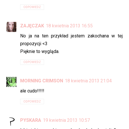
ODPOWIEDZ
ZAJĘCZAK
18 kwietnia 2013 16:55
No ja na ten przykład jestem zakochana w tej
propozycji <3
Pięknie to wygląda.
ODPOWIEDZ
MORNING CRIMSON
18 kwietnia 2013 21:04
ale cudo!!!!!
ODPOWIEDZ
PYSKARA
19 kwietnia 2013 10:57