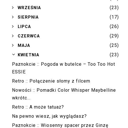
(23)
►
WRZEŚNIA
(17)
►
SIERPNIA
(26)
►
LIPCA
(29)
►
CZERWCA
(25)
►
MAJA
(23)
▼
KWIETNIA
Paznokcie :: Pogoda w butelce – Too Too Hot
ESSIE
Retro :: Połączenie słomy z filcem
Nowości :: Pomadki Color Whisper Maybelline
wkrótc...
Retro :: A może tatuaż?
Na pewno wiesz, jak wyglądasz?
Paznokcie :: Wiosenny spacer przez Ginzę