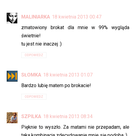
MALINIARKA
18 kwietnia 2013 00:47
zmatowiony brokat dla mnie w 99% wygląda
świetnie!
tu jest nie inaczej :)
ODPOWIEDZ
SŁOMKA
18 kwietnia 2013 01:07
Bardzo lubię matem po brokacie!
ODPOWIEDZ
SZPILKA
18 kwietnia 2013 08:34
Pięknie to wyszło. Za matami nie przepadam, ale
taka kombinacja zdecydowanie mnie się podoba :)