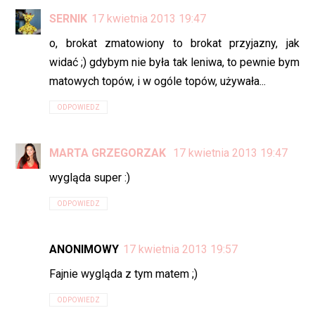
SERNIK
17 kwietnia 2013 19:47
o, brokat zmatowiony to brokat przyjazny, jak
widać ;) gdybym nie była tak leniwa, to pewnie bym
matowych topów, i w ogóle topów, używała...
ODPOWIEDZ
MARTA GRZEGORZAK
17 kwietnia 2013 19:47
wygląda super :)
ODPOWIEDZ
ANONIMOWY
17 kwietnia 2013 19:57
Fajnie wygląda z tym matem ;)
ODPOWIEDZ