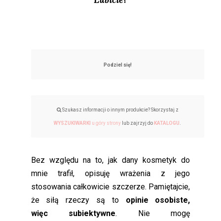
Podziel się!
Szukasz informacji o innym produkcie? Skorzystaj z
WYSZUKIWARKI
u góry strony
lub zajrzyj do
KATALOGU
.
Bez względu na to, jak dany kosmetyk do
mnie trafił, opisuję wrażenia z jego
stosowania całkowicie szczerze. Pamiętajcie,
że siłą rzeczy są to
opinie osobiste,
więc subiektywne
. Nie mogę