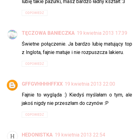
lubię takie pazurki, masz bardzo ładny kształt :3
ODPOWIEDZ
TĘCZOWA BANIECZKA
19 kwietnia 2013 17:39
Świetne połączenie. Ja bardzo lubię matujący top
z Inglota, fajnie matuje i nie rozpuszcza lakieru.
ODPOWIEDZ
GFFGVHHHHFFXX
19 kwietnia 2013 22:00
Fajnie to wygląda :) Kiedyś myślałam o tym, ale
jakoś nigdy nie przeszłam do czynów :P
ODPOWIEDZ
HEDONISTKA
19 kwietnia 2013 22:54