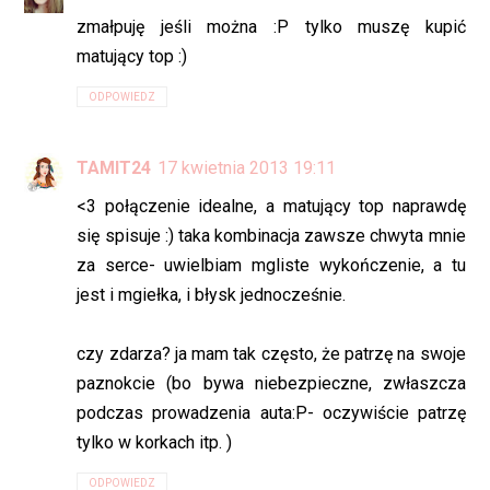
zmałpuję jeśli można :P tylko muszę kupić
matujący top :)
ODPOWIEDZ
TAMIT24
17 kwietnia 2013 19:11
<3 połączenie idealne, a matujący top naprawdę
się spisuje :) taka kombinacja zawsze chwyta mnie
za serce- uwielbiam mgliste wykończenie, a tu
jest i mgiełka, i błysk jednocześnie.
czy zdarza? ja mam tak często, że patrzę na swoje
paznokcie (bo bywa niebezpieczne, zwłaszcza
podczas prowadzenia auta:P- oczywiście patrzę
tylko w korkach itp. )
ODPOWIEDZ