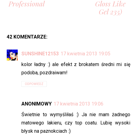
Professional
Gloss Like
Gel 235)
42 KOMENTARZE:
SUNSHINE12153
17 kwietnia 2013 19:05
kolor ładny :) ale efekt z brokatem średni mi się
podoba, pozdraiwam!
ODPOWIEDZ
ANONIMOWY
17 kwietnia 2013 19:06
Świetnie to wymyśliłaś :) Ja nie mam żadnego
matowego lakieru, czy top coatu. Lubię wysoki
błysk na paznokciach :)