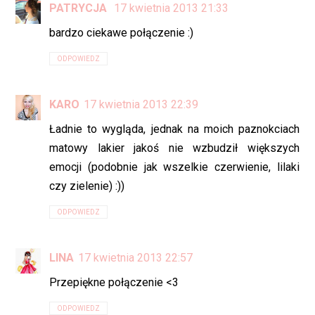
PATRYCJA
17 kwietnia 2013 21:33
bardzo ciekawe połączenie :)
ODPOWIEDZ
KARO
17 kwietnia 2013 22:39
Ładnie to wygląda, jednak na moich paznokciach
matowy lakier jakoś nie wzbudził większych
emocji (podobnie jak wszelkie czerwienie, lilaki
czy zielenie) :))
ODPOWIEDZ
LINA
17 kwietnia 2013 22:57
Przepiękne połączenie <3
ODPOWIEDZ