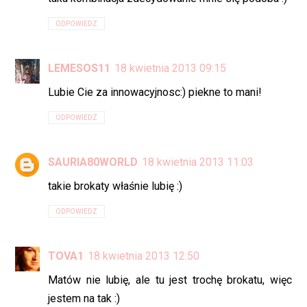
ODPOWIEDZ
LEMESOS11
18 kwietnia 2013 09:15
Lubie Cie za innowacyjnosc:) piekne to mani!
ODPOWIEDZ
SAURIA80WORLD
18 kwietnia 2013 11:03
takie brokaty właśnie lubię :)
ODPOWIEDZ
TOVA1
18 kwietnia 2013 12:50
Matów nie lubię, ale tu jest trochę brokatu, więc
jestem na tak :)