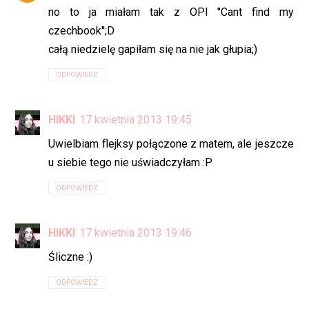
no to ja miałam tak z OPI ''Cant find my
czechbook'';D
całą niedzielę gapiłam się na nie jak głupia;)
ODPOWIEDZ
HIKKI
17 kwietnia 2013 19:45
Uwielbiam flejksy połączone z matem, ale jeszcze
u siebie tego nie uświadczyłam :P
ODPOWIEDZ
HIKKI
17 kwietnia 2013 19:46
Śliczne :)
ODPOWIEDZ