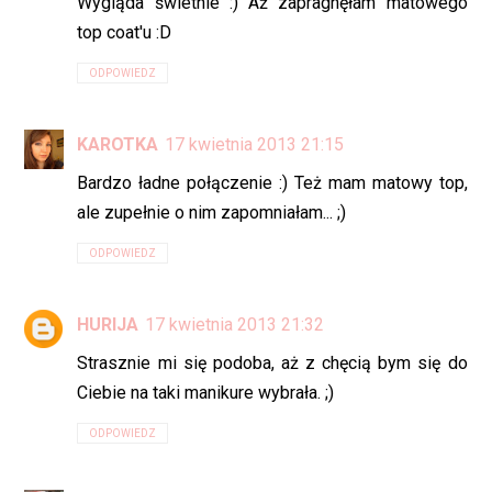
Wygląda świetnie :) Aż zapragnęłam matowego
top coat'u :D
ODPOWIEDZ
KAROTKA
17 kwietnia 2013 21:15
Bardzo ładne połączenie :) Też mam matowy top,
ale zupełnie o nim zapomniałam... ;)
ODPOWIEDZ
HURIJA
17 kwietnia 2013 21:32
Strasznie mi się podoba, aż z chęcią bym się do
Ciebie na taki manikure wybrała. ;)
ODPOWIEDZ