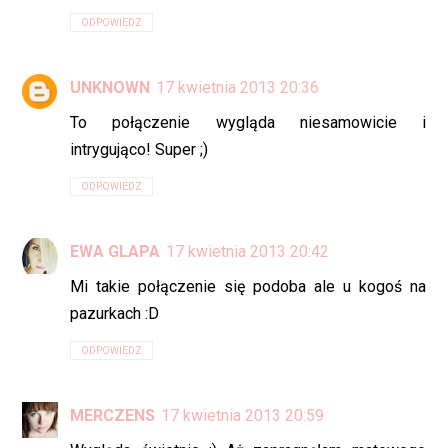
ODPOWIEDZ
UNKNOWN
17 kwietnia 2013 20:36
To połączenie wygląda niesamowicie i
intrygująco! Super ;)
ODPOWIEDZ
EWA GLAPA
17 kwietnia 2013 20:42
Mi takie połączenie się podoba ale u kogoś na
pazurkach :D
ODPOWIEDZ
MERCZENS
17 kwietnia 2013 20:59