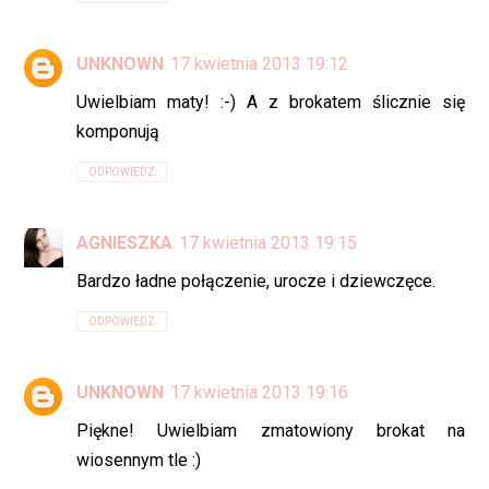
UNKNOWN
17 kwietnia 2013 19:12
Uwielbiam maty! :-) A z brokatem ślicznie się
komponują
ODPOWIEDZ
AGNIESZKA
17 kwietnia 2013 19:15
Bardzo ładne połączenie, urocze i dziewczęce.
ODPOWIEDZ
UNKNOWN
17 kwietnia 2013 19:16
Piękne! Uwielbiam zmatowiony brokat na
wiosennym tle :)