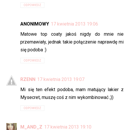
ODPOWIEDZ
ANONIMOWY
17 kwietnia 2013 19:06
Matowe top coaty jakoś nigdy do mnie nie
przemawiały, jednak takie połączenie naprawdę mi
się podoba :)
ODPOWIEDZ
RZENN
17 kwietnia 2013 19:07
Mi się ten efekt podoba, mam matujący lakier z
Mysecret, muszę coś z nim wykombinować ;))
ODPOWIEDZ
M_AND_Z
17 kwietnia 2013 19:10