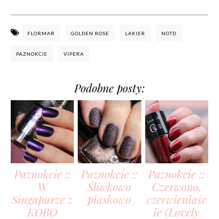
FLORMAR
GOLDEN ROSE
LAKIER
NOTD
PAZNOKCIE
VIPERA
Podobne posty:
Paznokcie ::
Paznokcie ::
Paznokcie ::
W
Śliwkowo
Czerwono,
Singapurze z
piaskowo
czerwieniaśc
KOBO
ie (Lovely