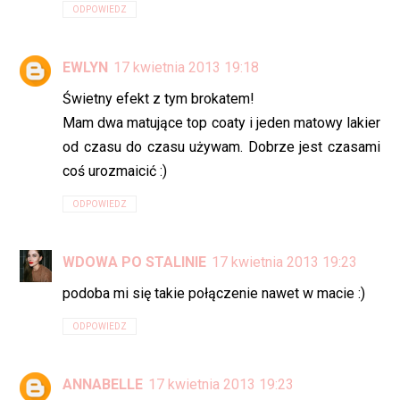
ODPOWIEDZ
EWLYN
17 kwietnia 2013 19:18
Świetny efekt z tym brokatem!
Mam dwa matujące top coaty i jeden matowy lakier
od czasu do czasu używam. Dobrze jest czasami
coś urozmaicić :)
ODPOWIEDZ
WDOWA PO STALINIE
17 kwietnia 2013 19:23
podoba mi się takie połączenie nawet w macie :)
ODPOWIEDZ
ANNABELLE
17 kwietnia 2013 19:23