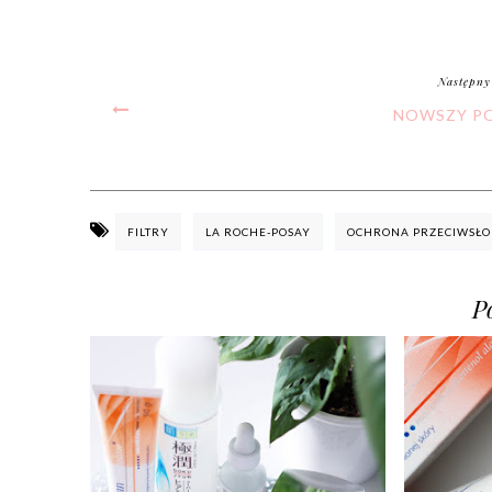
Następny
NOWSZY P
FILTRY
LA ROCHE-POSAY
OCHRONA PRZECIWSŁ
P