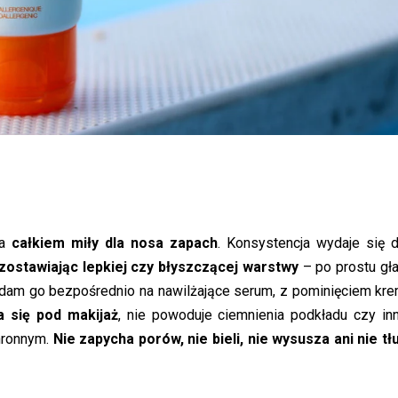
ma
całkiem miły dla nosa zapach
. Konsystencja wydaje się 
zostawiając lepkiej czy błyszczącej warstwy
– po prostu gł
dam go bezpośrednio na nawilżające serum, z pominięciem kre
 się pod makijaż
, nie powoduje ciemnienia podkładu czy in
hronnym.
Nie zapycha porów, nie bieli, nie wysusza ani nie tł