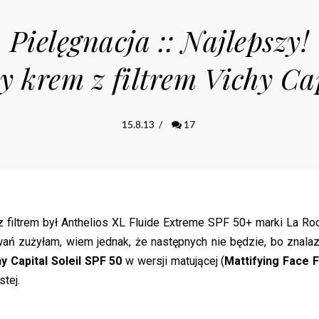
Pielęgnacja :: Najlepszy!
 krem z filtrem Vichy Cap
15.8.13
/
17
filtrem był Anthelios XL Fluide Extreme SPF 50+ marki La Ro
wań zużyłam, wiem jednak, że następnych nie będzie, bo znala
hy Capital Soleil SPF 50
w wersji matującej (
Mattifying Face F
stej.