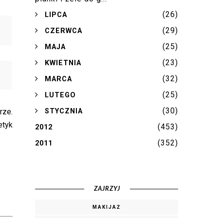
(26)
►
LIPCA
(29)
►
CZERWCA
(25)
►
MAJA
(23)
►
KWIETNIA
(32)
►
MARCA
(25)
►
LUTEGO
(30)
►
rze.
STYCZNIA
etyk
(453)
2012
(352)
2011
ZAJRZYJ
MAKIJAŻ