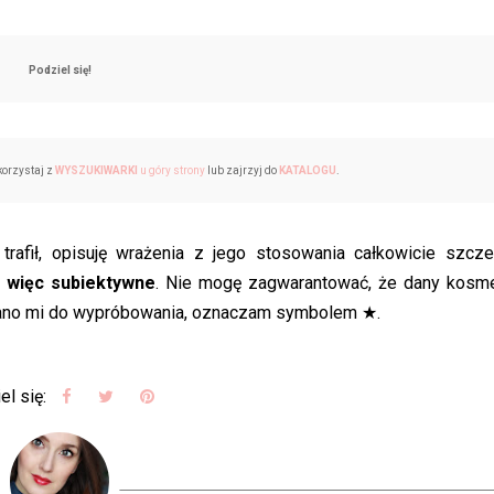
Podziel się!
korzystaj z
WYSZUKIWARKI
u góry strony
lub zajrzyj do
KATALOGU
.
afił, opisuję wrażenia z jego stosowania całkowicie szcze
, więc subiektywne
. Nie mogę zagwarantować, że dany kosm
ysłano mi do wypróbowania, oznaczam symbolem ★.
el się: