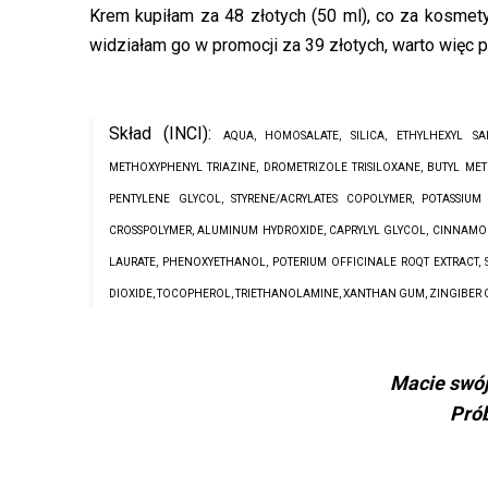
Krem kupiłam za 48 złotych (50 ml), co za kosmetyk
widziałam go w promocji za 39 złotych, warto więc
Skład (INCI):
AQUA, HOMOSALATE, SILICA, ETHYLHEXYL SA
METHOXYPHENYL TRIAZINE, DROMETRIZOLE TRISILOXANE, BUTYL ME
PENTYLENE GLYCOL, STYRENE/ACRYLATES COPOLYMER, POTASSIUM
CROSSPOLYMER, ALUMINUM HYDROXIDE, CAPRYLYL GLYCOL, CINNAMOM
LAURATE, PHENOXYETHANOL, POTERIUM OFFICINALE ROQT EXTRACT, 
DIOXIDE, TOCOPHEROL, TRIETHANOLAMINE, XANTHAN GUM, ZINGIBER O
Macie swój 
Pró