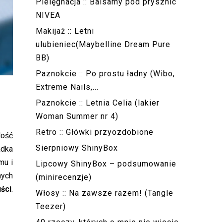
Pielęgnacja :: Balsamy pod prysznic
NIVEA
Makijaż :: Letni
ulubieniec(Maybelline Dream Pure
BB)
Paznokcie :: Po prostu ładny (Wibo,
Extreme Nails,...
Paznokcie :: Letnia Celia (lakier
Woman Summer nr 4)
Retro :: Główki przyozdobione
dość
Sierpniowy ShinyBox
adka
mu i
Lipcowy ShinyBox – podsumowanie
nych
(minirecenzje)
uści
.
Włosy :: Na zawsze razem! (Tangle
Teezer)