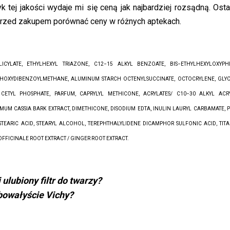
 tej jakości wydaje mi się ceną jak najbardziej rozsądną. Osta
 przed zakupem porównać ceny w różnych aptekach.
LICYLATE, ETHYLHEXYL TRIAZONE, C12−15 ALKYL BENZOATE, BIS−ETHYLHEXYLOXYP
THOXYDIBENZOYLMETHANE, ALUMINUM STARCH OCTENYLSUCCINATE, OCTOCRYLENE, GLYC
 CETYL PHOSPHATE, PARFUM, CAPRYLYL METHICONE, ACRYLATES/ C10−30 ALKYL ACR
UM CASSIA BARK EXTRACT, DIMETHICONE, DISODIUM EDTA, INULIN LAURYL CARBAMATE, 
STEARIC ACID, STEARYL ALCOHOL, TEREPHTHALYLIDENE DICAMPHOR SULFONIC ACID, TIT
FFICINALE ROOT EXTRACT / GINGER ROOT EXTRACT.
ulubiony filtr do twarzy?
bowałyście Vichy?