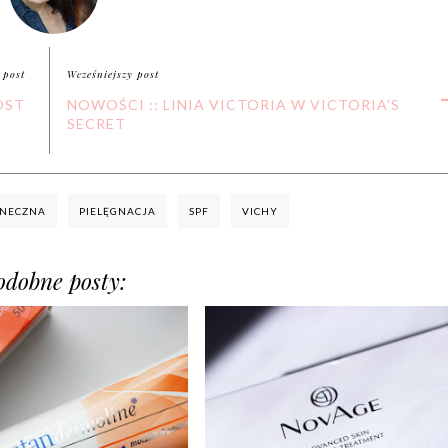
 post
Wcześniejszy post
OST
NOWOŚCI :: LINIA VICTORIA W VICTORIA'S
SECRET
ONECZNA
PIELĘGNACJA
SPF
VICHY
odobne posty: