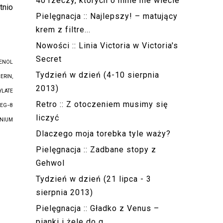
40 rzeczy, których o mnie nie wiecie
tnio
Pielęgnacja :: Najlepszy! – matujący
krem z filtre...
Nowości :: Linia Victoria w Victoria's
Secret
HENOL
Tydzień w dzień (4-10 sierpnia
ERIN,
2013)
YLATE
Retro :: Z otoczeniem musimy się
PEG−8
liczyć
ANIUM
Dlaczego moja torebka tyle waży?
Pielęgnacja :: Zadbane stopy z
Gehwol
Tydzień w dzień (21 lipca - 3
sierpnia 2013)
Pielęgnacja :: Gładko z Venus –
pianki i żele do g...