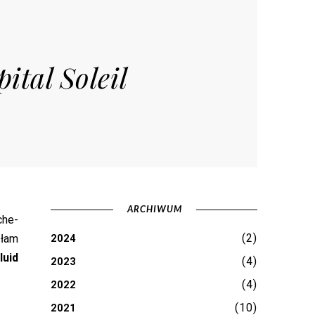
ital Soleil
ARCHIWUM
che-
(2)
złam
2024
luid
(4)
2023
(4)
2022
(10)
2021