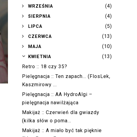
(4)
►
WRZEŚNIA
(4)
►
SIERPNIA
(5)
►
LIPCA
(13)
►
CZERWCA
(10)
►
MAJA
(13)
▼
KWIETNIA
Retro :: 18 czy 35?
Pielęgnacja :: Ten zapach... (FlosLek,
Kaszmirowy ...
Pielęgnacja :: AA HydroAlgi –
pielęgnacja nawilżająca
Makijaż :: Czerwień dla gwiazdy
(kilka słów o poma...
Makijaż :: A miało być tak pięknie