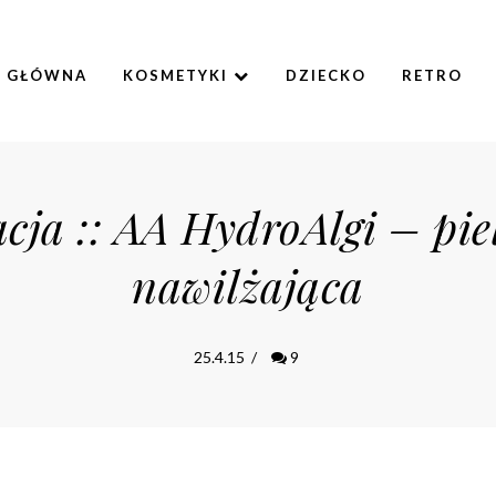
A GŁÓWNA
KOSMETYKI
DZIECKO
RETRO
acja :: AA HydroAlgi – pie
nawilżająca
25.4.15
/
9