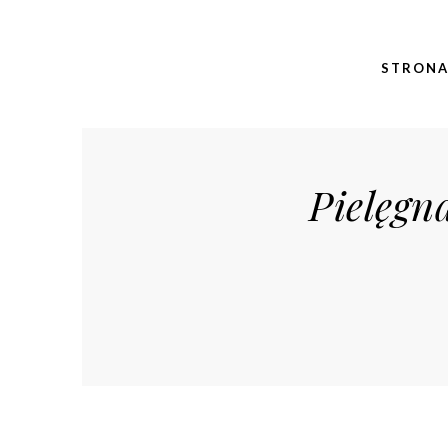
STRON
Pielęgn