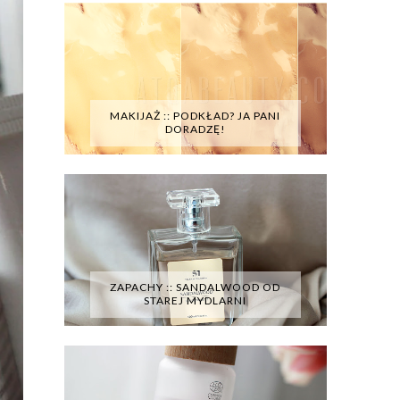
MAKIJAŻ :: PODKŁAD? JA PANI
DORADZĘ!
ZAPACHY :: SANDALWOOD OD
STAREJ MYDLARNI