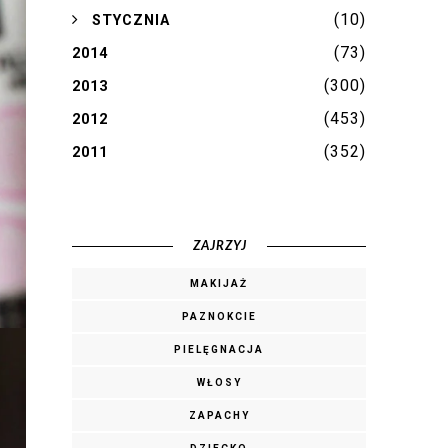
(10)
►
STYCZNIA
(73)
2014
(300)
2013
(453)
2012
(352)
2011
ZAJRZYJ
MAKIJAŻ
PAZNOKCIE
PIELĘGNACJA
WŁOSY
ZAPACHY