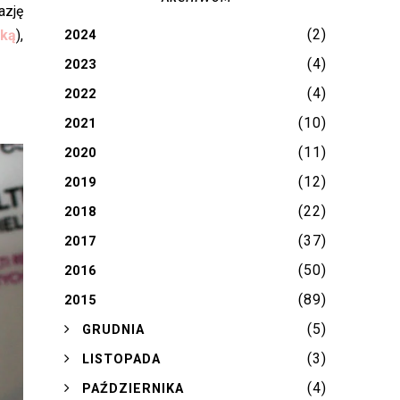
azję
(2)
rką
),
2024
(4)
2023
(4)
2022
(10)
2021
(11)
2020
(12)
2019
(22)
2018
(37)
2017
(50)
2016
(89)
2015
(5)
►
GRUDNIA
(3)
►
LISTOPADA
(4)
►
PAŹDZIERNIKA