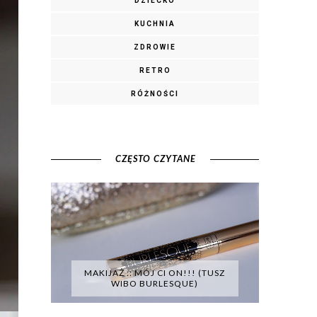
DZIECKO
KUCHNIA
ZDROWIE
RETRO
RÓŻNOŚCI
CZĘSTO CZYTANE
MAKIJAŻ :: MÓJ CI ON!!! (TUSZ
WIBO BURLESQUE)