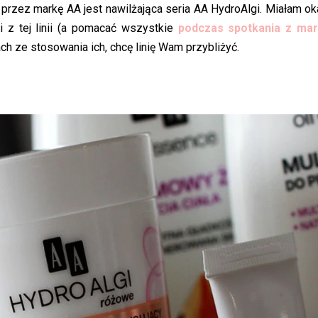
rzez markę AA jest nawilżająca seria AA HydroAlgi. Miałam ok
 z tej linii (a pomacać wszystkie
podczas spotkania z ma
h ze stosowania ich, chcę linię Wam przybliżyć.