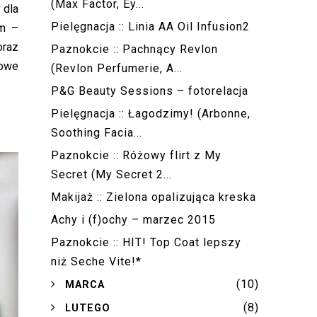
(Max Factor, Ey...
 dla
Pielęgnacja :: Linia AA Oil Infusion2
om –
oraz
Paznokcie :: Pachnący Revlon
towe
(Revlon Perfumerie, A...
P&G Beauty Sessions – fotorelacja
Pielęgnacja :: Łagodzimy! (Arbonne,
Soothing Facia...
Paznokcie :: Różowy flirt z My
Secret (My Secret 2...
Makijaż :: Zielona opalizująca kreska
Achy i (f)ochy – marzec 2015
Paznokcie :: HIT! Top Coat lepszy
niż Seche Vite!*
(10)
►
MARCA
(8)
►
LUTEGO