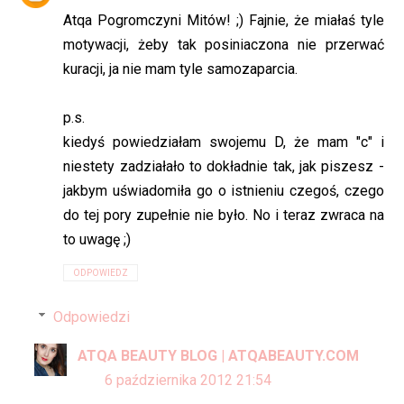
Atqa Pogromczyni Mitów! ;) Fajnie, że miałaś tyle
motywacji, żeby tak posiniaczona nie przerwać
kuracji, ja nie mam tyle samozaparcia.
p.s.
kiedyś powiedziałam swojemu D, że mam "c" i
niestety zadziałało to dokładnie tak, jak piszesz -
jakbym uświadomiła go o istnieniu czegoś, czego
do tej pory zupełnie nie było. No i teraz zwraca na
to uwagę ;)
ODPOWIEDZ
Odpowiedzi
ATQA BEAUTY BLOG | ATQABEAUTY.COM
6 października 2012 21:54