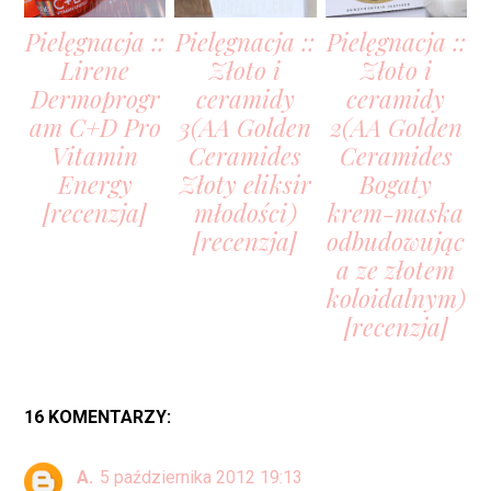
Pielęgnacja ::
Pielęgnacja ::
Pielęgnacja ::
Lirene
Złoto i
Złoto i
Dermoprogr
ceramidy
ceramidy
am C+D Pro
3(AA Golden
2(AA Golden
Vitamin
Ceramides
Ceramides
Energy
Złoty eliksir
Bogaty
[recenzja]
młodości)
krem-maska
[recenzja]
odbudowując
a ze złotem
koloidalnym)
[recenzja]
16 KOMENTARZY:
A.
5 października 2012 19:13