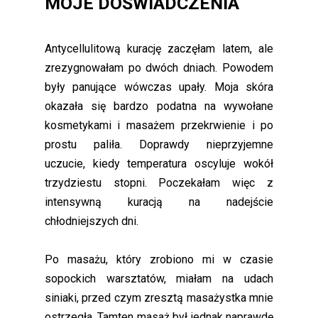
MOJE DOŚWIADCZENIA
Antycellulitową kurację zaczęłam latem, ale
zrezygnowałam po dwóch dniach. Powodem
były panujące wówczas upały. Moja skóra
okazała się bardzo podatna na wywołane
kosmetykami i masażem przekrwienie i po
prostu paliła. Doprawdy nieprzyjemne
uczucie, kiedy temperatura oscyluje wokół
trzydziestu stopni. Poczekałam więc z
intensywną kuracją na nadejście
chłodniejszych dni.
Po masażu, który zrobiono mi w czasie
sopockich warsztatów, miałam na udach
siniaki, przed czym zresztą masażystka mnie
ostrzegła. Tamten masaż był jednak naprawdę