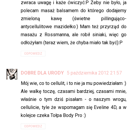
zwraca uwagę i każe ćwiczyć:P Żeby nie było, ja
polecam masaż balsamem do którego dodajemy
zmieloną kawę (świetne pillingująco-
antycellulitowe mazidełko:) Mam też przyrząd do
masażu z Rossmanna, ale robił siniaki, więc go
odłożyłam (teraz wiem, że chyba miało tak być):P
ODPOWIEDZ
DOBRE DLA URODY
5 października 2012 21:57
Mój wie, co to cellulit, i to nie ja mu powiedziałam :)
Ale walkę toczę, czasami bardziej, czasami mnie,
właśnie o tym dziś pisałam - o naszym wrogu,
cellulicie, tyle że wspomagam się Eveline 4D, a w
kolejce czeka Tołpa Body Pro :)
ODPOWIEDZ