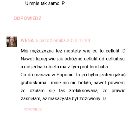
U mnie tak samo :P
ODPOWIEDZ
WENA
6 października 2012 12:44
Mój mężczyzna też niestety wie co to cellulit :D
Nawet lepiej wie jak odróżnić cellulit od celluitisu,
a nie jedna kobieta ma z tym problem haha.
Co do masażu w Sopocie, to ja chyba jestem jakaś
gruboskórna... mnie nic nie bolało, nawet powiem,
że czułam się tak zrelaksowana, że prawie
zasnęłam, aż masażysta był zdziwiony :D
ODPOWIEDZ