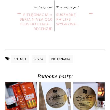
Następny post
Wcześniejszy post
PIELĘGNACJA ::
SUSZARKĘ
SERIA NIVEA Q10
PHILIPS
PLUS DO CIAŁA –
WYGRYWA...
RECENZJE
CELLULIT
NIVEA
PIELĘGNACJA
Podobne posty: