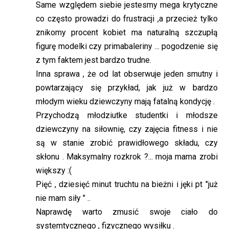
Same względem siebie jestesmy mega krytyczne
co często prowadzi do frustracji ,a przecież tylko
znikomy procent kobiet ma naturalną szczupłą
figurę modelki czy primabaleriny ... pogodzenie się
z tym faktem jest bardzo trudne.
Inna sprawa , że od lat obserwuje jeden smutny i
powtarzający się przykład, jak już w bardzo
młodym wieku dziewczyny mają fatalną kondycję .
Przychodzą młodziutke studentki i młodsze
dziewczyny na siłownię, czy zajęcia fitness i nie
są w stanie zrobić prawidłowego składu, czy
skłonu . Maksymalny rozkrok ?... moja mama zrobi
większy :(
Pięć , dziesięć minut truchtu na bieżni i jęki pt "już
nie mam siły " ..
Naprawdę warto zmusić swoje ciało do
systemtycznego , fizycznego wysiłku .