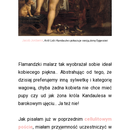
Jacob Jordaens
, Król Lidii Kandaules pokazuje swoją żonę Gygesowi
Flamandzki malarz tak wyobrażał sobie ideał
kobiecego piękna... Abstrahując od tego, że
dzisiaj preferujemy inną sylwetkę i kategorię
wagową, chyba żadna kobieta nie chce mieć
pupy czy ud jak żona króla Kandaulesa w
barokowym ujęciu... Ja też nie!
Jak pisałam już w poprzednim
cellulitowym
poście
, miałam przyjemność uczestniczyć w