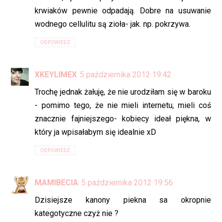
krwiaków pewnie odpadają. Dobre na usuwanie
wodnego cellulitu są zioła- jak. np. pokrzywa.
ODPOWIEDZ
XKEYLIMEX
5 października 2012 19:42
Trochę jednak żałuję, że nie urodziłam się w baroku
- pomimo tego, że nie mieli internetu, mieli coś
znacznie fajniejszego- kobiecy ideał piękna, w
który ja wpisałabym się idealnie xD
ODPOWIEDZ
MAMIBECIA
5 października 2012 19:56
Dzisiejsze kanony piekna sa okropnie
kategotyczne czyż nie ?