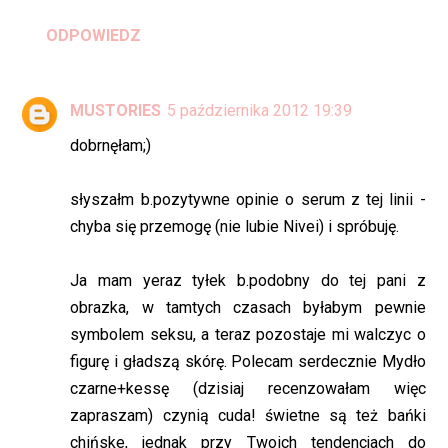
ODPOWIEDZ
MUSTORIES
5 października 2012 19:39
dobrnęłam;)
słyszałm b.pozytywne opinie o serum z tej linii -
chyba się przemogę (nie lubie Nivei) i spróbuję.
Ja mam yeraz tyłek b.podobny do tej pani z
obrazka, w tamtych czasach byłabym pewnie
symbolem seksu, a teraz pozostaje mi walczyc o
figurę i gładszą skórę. Polecam serdecznie Mydło
czarne+kessę (dzisiaj recenzowałam więc
zapraszam) czynią cuda! świetne są też bańki
chińske, jednak przy Twoich tendencjach do