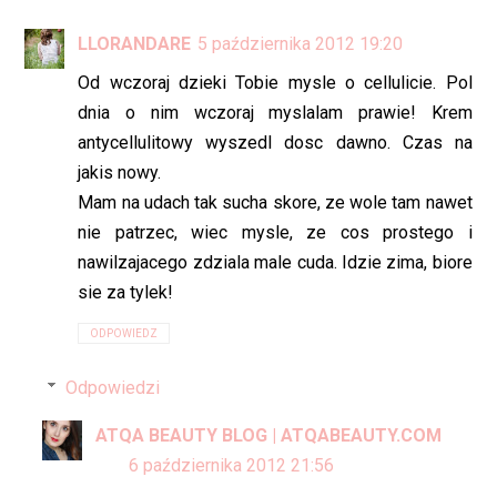
LLORANDARE
5 października 2012 19:20
Od wczoraj dzieki Tobie mysle o cellulicie. Pol
dnia o nim wczoraj myslalam prawie! Krem
antycellulitowy wyszedl dosc dawno. Czas na
jakis nowy.
Mam na udach tak sucha skore, ze wole tam nawet
nie patrzec, wiec mysle, ze cos prostego i
nawilzajacego zdziala male cuda. Idzie zima, biore
sie za tylek!
ODPOWIEDZ
Odpowiedzi
ATQA BEAUTY BLOG | ATQABEAUTY.COM
6 października 2012 21:56