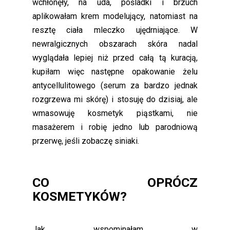
wchłonęły, na uda, pośladki i brzuch
aplikowałam krem modelujący, natomiast na
resztę ciała mleczko ujędrniające. W
newralgicznych obszarach skóra nadal
wyglądała lepiej niż przed całą tą kuracją,
kupiłam więc następne opakowanie żelu
antycellulitowego (serum za bardzo jednak
rozgrzewa mi skórę) i stosuję do dzisiaj, ale
wmasowuję kosmetyk piąstkami, nie
masażerem i robię jedno lub parodniową
przerwę, jeśli zobaczę siniaki.
CO OPRÓCZ
KOSMETYKÓW?
Jak wspominałam w