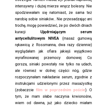
intensywny i dużej mierze wręcz bolesny. Nie
spodziewałam się natomiast, że sama też
narobię sobie siniaków... Nie przesadzając ani
trochę, mogę powiedzieć, że po dwóch dniach
kuracji
Ujędrniającym serum
antycellulitowym NIVEA
(masaż gumową
rękawicą z Rossmanna, dwa razy dziennie)
wyglądałam jak ofiara jakiejś wyjątkowo
wyrafinowanej przemocy domowej. Co
gorsza, siniaki powstały nie tylko na udach,
ale również w dolnej części nóg, gdzie
rozpoczynałam nakładanie serum, zgodnie z
instrukcjami udzielonymi przez masażystkę
(zobaczcie
film w poprzednim poście
). O
tym, że mam słabe naczynia krwionośne,
wiem od dawna, już jako dziecko miałam