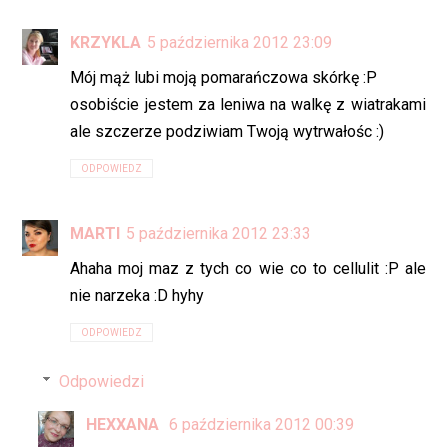
KRZYKLA
5 października 2012 23:09
Mój mąż lubi moją pomarańczowa skórkę :P
osobiście jestem za leniwa na walkę z wiatrakami
ale szczerze podziwiam Twoją wytrwałośc :)
ODPOWIEDZ
MARTI
5 października 2012 23:33
Ahaha moj maz z tych co wie co to cellulit :P ale
nie narzeka :D hyhy
ODPOWIEDZ
Odpowiedzi
HEXXANA
6 października 2012 00:39