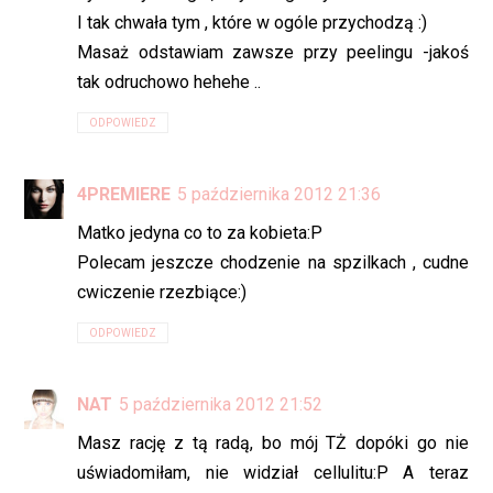
I tak chwała tym , które w ogóle przychodzą :)
Masaż odstawiam zawsze przy peelingu -jakoś
tak odruchowo hehehe ..
ODPOWIEDZ
4PREMIERE
5 października 2012 21:36
Matko jedyna co to za kobieta:P
Polecam jeszcze chodzenie na spzilkach , cudne
cwiczenie rzezbiące:)
ODPOWIEDZ
NAT
5 października 2012 21:52
Masz rację z tą radą, bo mój TŻ dopóki go nie
uświadomiłam, nie widział cellulitu:P A teraz