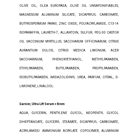
OLIVE OIL, OLEA EUROPAEA, OLIVE OIL UNSAPONIFIABLES,
MAGNESIUM ALUMINUM SILICATE, DICAPRYLYL CARBONATE,
BUTYROSPERMUM PARKII, ZINC OXIDE, POLYACRYLAMIDE, C13-14
ISOPARAFFIN, LAURETH-7, ALLANTOIN, SULFUR, PEG-30 CASTOR
OIL VACCINIUM MYRTILLUS, SACCHARUM OFFICINARUM, CITRUS
AURANTIUM DULCIS, CITRUS MEDICA LIMONUM, ACER
SACCHARINUM, PHENOXYETHANOL, METHYLPARABEN,
ETHYLPARABEN, BUTYLPARABEN, PROPYLPARABEN,
ISOBUTYLPARABEN, IMIDAZOLIDINYL UREA, PARFUM, CITRAL, D-
LIMONENE, LINALOOL.
Garnier, Ultra Lift Serum + Krem
AQUA, GLYCERIN, PENTYLENE GLYCOL, NEOPENTYL GLYCOL
DIHEPTANOATE, GLYCERYL STEARATE, DICAPRYLYL CARBONATE,
ACRYLAMIDE/ AMMONIUM ACRYLATE COPOLYMER, ALUMINUM