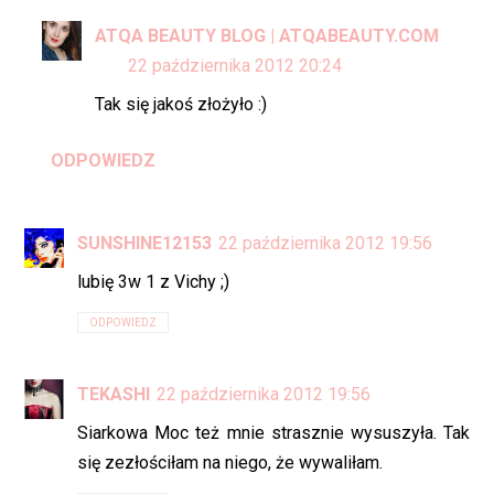
ATQA BEAUTY BLOG | ATQABEAUTY.COM
22 października 2012 20:24
Tak się jakoś złożyło :)
ODPOWIEDZ
SUNSHINE12153
22 października 2012 19:56
lubię 3w 1 z Vichy ;)
ODPOWIEDZ
TEKASHI
22 października 2012 19:56
Siarkowa Moc też mnie strasznie wysuszyła. Tak
się zezłościłam na niego, że wywaliłam.