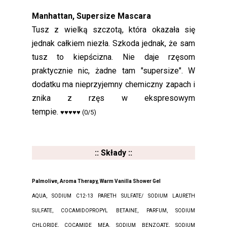
Manhattan, Supersize Mascara
Tusz z wielką szczotą, która okazała się
jednak całkiem niezła. Szkoda jednak, że sam
tusz to kiepścizna. Nie daje rzęsom
praktycznie nic, żadne tam "supersize". W
dodatku ma nieprzyjemny chemiczny zapach i
znika z rzęs w ekspresowym
tempie.
♥♥♥♥♥
(0/5)
:: Składy ::
Palmolive, Aroma Therapy, Warm Vanilla Shower Gel
AQUA, SODIUM C12-13 PARETH SULFATE/ SODIUM LAURETH
SULFATE, COCAMIDOPROPYL BETAINE, PARFUM, SODIUM
CHLORIDE, COCAMIDE MEA, SODIUM BENZOATE, SODIUM