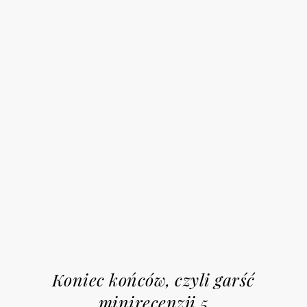
Koniec końców, czyli garść
minirecenzji 5