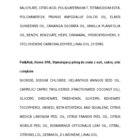
SALICYLATE, CITRIC ACID, POLIQUATERNIUM-7, TETRASODIUM-EDTA,
POLOXAMER124, PRUNUS AMYGDALUS DULCIS OIL, ELAEIS
GUINEENSIS OIL, CANANGA ODORATA OIL, VANILLA PLANIFOLIA
OIL, BENZYL BENZOATE, HEXYL CINNAMAL, HYDROXYISOHEXYL 3-
CYCLOHEXENE CARBOXALDEHYDE, LINALOOL, CI15985.
Pat&Rub, Home SPA, Stymulujacy piling do ciała z soli, cukru, olei
i olejków
SUCROSE, SODIUM CHLORIDE, HELIANTHUS ANNUUS SEED OIL,
CAPRYLIC/ CAPRIC TRIGLICERIDE (FRACTIONATED COCONUT OIL),
GLICERYL DIBEHENATE, TRIBEHENIN, GLYCERYL BEHENATE
TOCOPHEROL (MIXED), BETA-SITOSTEROL AND SQUALENE, CITRUS
MEDICA LIMONUM PEEL OIL, CITRUS FRANDIS PEEL OIL, CITRUS
NOBILIS PEEL OIL, ROSMARINUS OFFICINALIS LEAF OIL, CITRAL,
CITRONELLOL, GERANIOL, D-LIMONENE, LINALOOL.