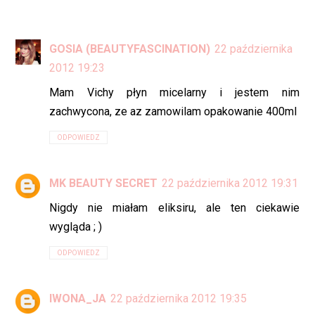
GOSIA (BEAUTYFASCINATION)
22 października
2012 19:23
Mam Vichy płyn micelarny i jestem nim
zachwycona, ze az zamowilam opakowanie 400ml
ODPOWIEDZ
MK BEAUTY SECRET
22 października 2012 19:31
Nigdy nie miałam eliksiru, ale ten ciekawie
wygląda ; )
ODPOWIEDZ
IWONA_JA
22 października 2012 19:35