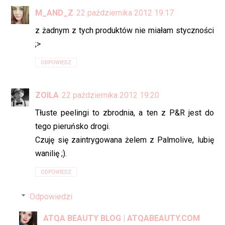
M_AND_Z
22 października 2012 19:17
z żadnym z tych produktów nie miałam styczności
;>
ODPOWIEDZ
ZOILA
22 października 2012 19:20
Tłuste peelingi to zbrodnia, a ten z P&R jest do
tego pieruńsko drogi.
Czuję się zaintrygowana żelem z Palmolive, lubię
wanilię ;).
ODPOWIEDZ
Odpowiedzi
ATQA BEAUTY BLOG | ATQABEAUTY.COM