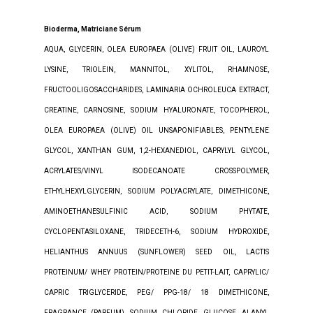
Bioderma, Matriciane Sérum
AQUA, GLYCERIN, OLEA EUROPAEA (OLIVE) FRUIT OIL, LAUROYL
LYSINE, TRIOLEIN, MANNITOL, XYLITOL, RHAMNOSE,
FRUCTOOLIGOSACCHARIDES, LAMINARIA OCHROLEUCA EXTRACT,
CREATINE, CARNOSINE, SODIUM HYALURONATE, TOCOPHEROL,
OLEA EUROPAEA (OLIVE) OIL UNSAPONIFIABLES, PENTYLENE
GLYCOL, XANTHAN GUM, 1,2-HEXANEDIOL, CAPRYLYL GLYCOL,
ACRYLATES/VINYL ISODECANOATE CROSSPOLYMER,
ETHYLHEXYLGLYCERIN, SODIUM POLYACRYLATE, DIMETHICONE,
AMINOETHANESULFINIC ACID, SODIUM PHYTATE,
CYCLOPENTASILOXANE, TRIDECETH-6, SODIUM HYDROXIDE,
HELIANTHUS ANNUUS (SUNFLOWER) SEED OIL, LACTIS
PROTEINUM/ WHEY PROTEIN/PROTEINE DU PETIT-LAIT, CAPRYLIC/
CAPRIC TRIGLYCERIDE, PEG/ PPG-18/ 18 DIMETHICONE,
FRAGRANCE (PARFUM), SODIUM CHLORIDE, GLUCOSE, ALANYL