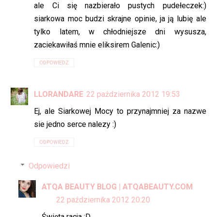
ale Ci się nazbierało pustych pudełeczek:)
siarkowa moc budzi skrajne opinie, ja ją lubię ale
tylko latem, w chłodniejsze dni wysusza,
zaciekawiłaś mnie eliksirem Galenic:)
ODPOWIEDZ
LLORANDARE
22 października 2012 19:53
Ej, ale Siarkowej Mocy to przynajmniej za nazwe
sie jedno serce nalezy :)
ODPOWIEDZ
Odpowiedzi
ATQA BEAUTY BLOG | ATQABEAUTY.COM
22 października 2012 20:20
Święta racja :D