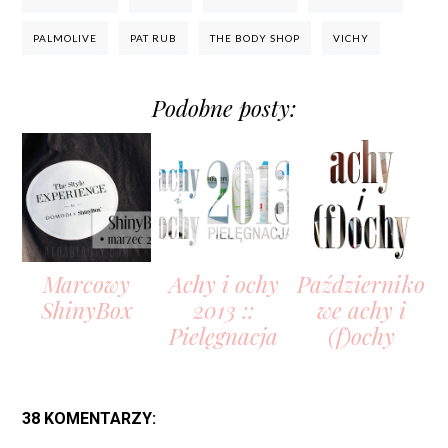
PALMOLIVE
PAT RUB
THE BODY SHOP
VICHY
Podobne posty:
Marcowy
Achy i ochy
Październiko
ShinyBox
2013 ::
we achy i
Pielęgnacja
(f)ochy
38 KOMENTARZY: