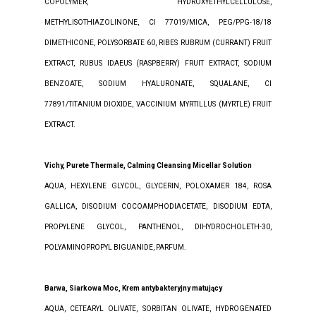
COPOLYMER, HYDROXYETHYLCELLULOSE,
METHYLISOTHIAZOLINONE, CI 77019/MICA, PEG/PPG-18/18
DIMETHICONE, POLYSORBATE 60, RIBES RUBRUM (CURRANT) FRUIT
EXTRACT, RUBUS IDAEUS (RASPBERRY) FRUIT EXTRACT, SODIUM
BENZOATE, SODIUM HYALURONATE, SQUALANE, CI
77891/TITANIUM DIOXIDE, VACCINIUM MYRTILLUS (MYRTLE) FRUIT
EXTRACT.
Vichy, Purete Thermale, Calming Cleansing Micellar Solution
AQUA, HEXYLENE GLYCOL, GLYCERIN, POLOXAMER 184, ROSA
GALLICA, DISODIUM COCOAMPHODIACETATE, DISODIUM EDTA,
PROPYLENE GLYCOL, PANTHENOL, DIHYDROCHOLETH-30,
POLYAMINOPROPYL BIGUANIDE, PARFUM.
Barwa, Siarkowa Moc, Krem antybakteryjny matujący
AQUA, CETEARYL OLIVATE, SORBITAN OLIVATE, HYDROGENATED