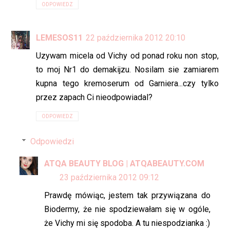
ODPOWIEDZ
LEMESOS11
22 października 2012 20:10
Uzywam micela od Vichy od ponad roku non stop,
to moj Nr1 do demakijzu. Nosilam sie zamiarem
kupna tego kremoserum od Garniera...czy tylko
przez zapach Ci nieodpowiadal?
ODPOWIEDZ
Odpowiedzi
ATQA BEAUTY BLOG | ATQABEAUTY.COM
23 października 2012 09:12
Prawdę mówiąc, jestem tak przywiązana do
Biodermy, że nie spodziewałam się w ogóle,
że Vichy mi się spodoba. A tu niespodzianka :)