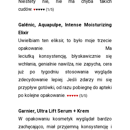
Niestety nie, nie ma chyba takich
cudów.
♥
♥♥♥♥
(1/5)
Galénic, Aquapulpe, Intense Moisturizing
Elixir
Uwielbiam ten eliksir, to było moje trzecie
opakowanie. Ma
leciutką konsystencję, błyskawicznie się
wchłania, genialnie nawilża, nie zapycha, cera
już po tygodniu stosowania wygląda
zdecydowanie lepiej. Jeśli zdarzy mi się
przypływ gotówki, od razu pobiegnę do apteki
po kolejne opakowanie.
♥♥♥♥♥
(5/5)
Garnier, Ultra Lift Serum + Krem
W opakowaniu kosmetyk wyglądał bardzo
zachęcająco, miał przyjemną konsystencję i