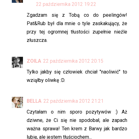
22 października 2012 19:22
Zgadzam się z Tobą co do peelingów!
Pat&Rub był dla mnie o tyle zaskakujący, że
przy tej ogromnej tłustości zupełnie nieźle
złuszcza.
ZOILA
22 października 2012 20:15
Tylko jakby się człowiek chciał "naoliwić" to
wziąłby oliwkę :D.
BELLA
22 października 2012 21:21
Czytałam o nim sporo pozytywów :) Aż
dziwne, że Ci się nie spodobał, ale zapach
ważna sprawa! Ten krem z Barwy jak bardzo
lubię, ale jestem tłuściochem...