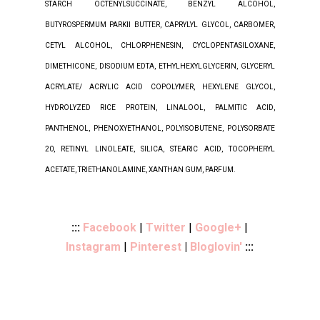
STARCH OCTENYLSUCCINATE, BENZYL ALCOHOL,
BUTYROSPERMUM PARKII BUTTER, CAPRYLYL GLYCOL, CARBOMER,
CETYL ALCOHOL, CHLORPHENESIN, CYCLOPENTASILOXANE,
DIMETHICONE, DISODIUM EDTA, ETHYLHEXYLGLYCERIN, GLYCERYL
ACRYLATE/ ACRYLIC ACID COPOLYMER, HEXYLENE GLYCOL,
HYDROLYZED RICE PROTEIN, LINALOOL, PALMITIC ACID,
PANTHENOL, PHENOXYETHANOL, POLYISOBUTENE, POLYSORBATE
20, RETINYL LINOLEATE, SILICA, STEARIC ACID, TOCOPHERYL
ACETATE, TRIETHANOLAMINE, XANTHAN GUM, PARFUM.
:::
Facebook
|
Twitter
|
Google+
|
Instagram
|
Pinterest
|
Bloglovin'
:::