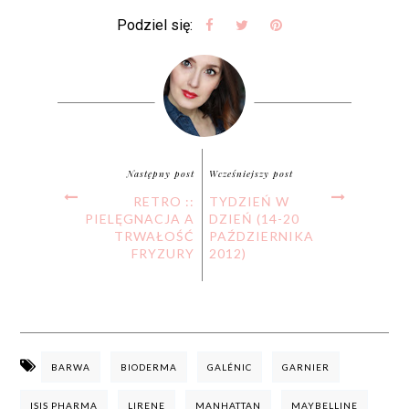
Podziel się:
Następny post
Wcześniejszy post
RETRO ::
TYDZIEŃ W
PIELĘGNACJA A
DZIEŃ (14-20
TRWAŁOŚĆ
PAŹDZIERNIKA
FRYZURY
2012)
BARWA
BIODERMA
GALÉNIC
GARNIER
ISIS PHARMA
LIRENE
MANHATTAN
MAYBELLINE