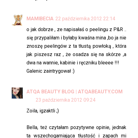
MAMIBECIA
22 października 2012 22:14
o jak dobrze , ze napisałaś o peelingu z P&R ..
się przypaliłam i byłaby kwaśna mina ,bo ja nie
znoszę peelingów z ta tłustą powłoką , która
jak piszesz raz , że osadza się na skórze ,a
dwa na wannie, kabinie i ręczniku bleeee !!!
Galenic zaintrygował :)
ATQA BEAUTY BLOG | ATQABEAUTY.COM
23 października 2012 09:24
Zoila, igzaktli ;)
Bella, też czytałam pozytywne opinie, jednak
ta wszechogarniająca tłustość i zapach mi