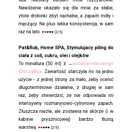
Nawilżenie okazało się dla mnie za słabe,
złote drobinki zbyt nachalne, a zapach mdły i
męczący. Na plus lekka konsystencja, w sam
raz na lato.
♥♥
♥♥♥
(2/5)
Pat&Rub, Home SPA, Stymulujacy piling do
ciała z soli, cukru, olei i olejków
To miniatura (50 ml) z
→
październikowego
GlossyBox
. Zawartość starczyła mi na jedno
użycie - z jednej strony za mało, żeby ocenić
długoterminowe działanie, z drugiej w sam
raz, żeby stwierdzić, że nie odpowiada mi
intensywny rozmarynowo-cytrynowy zapach.
Złuszcza nieźle, ale zostawia na skórze (i w
kabinie prysznicowej) bardzo tłustą
warstwę.
♥♥
♥
♥♥
(2/5)