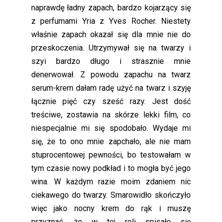
naprawdę ładny zapach, bardzo kojarzący się
z perfumami Yria z Yves Rocher. Niestety
właśnie zapach okazał się dla mnie nie do
przeskoczenia. Utrzymywał się na twarzy i
szyi bardzo długo i strasznie mnie
denerwował. Z powodu zapachu na twarz
serum-krem dałam radę użyć na twarz i szyję
łącznie pięć czy sześć razy. Jest dość
treściwe, zostawia na skórze lekki film, co
niespecjalnie mi się spodobało. Wydaje mi
się, że to ono mnie zapchało, ale nie mam
stuprocentowej pewności, bo testowałam w
tym czasie nowy podkład i to mogła być jego
wina. W każdym razie moim zdaniem nic
ciekawego do twarzy. Smarowidło skończyło
więc jako nocny krem do rąk i muszę
przyznać, że w tej roli spisało się