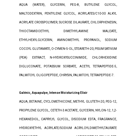
AQUA (WATER), GLYCERIN, PEG-8, BUTYLENE GLYCOL,
MALTODEXTRIN, PENTYLENE GLYCOL, ACRYLATES/C10-30 ALKYL
ACRYLATE CROSSPOLYMER, SUCROSE DILAURATE, CHLORPHENESIN,
THIOCTAMIDOETHYL DIMETHYLAMINE MALEATE,
ETHYLHEXYLGLYCERIN, AMINOMETHYL PROPANOL, SODIUM
COCOYL GLUTAMATE, O-CYMEN-5-OL, STEARETH-20, PISUM SATIVUM
(PEA) EXTRACT, N-HYDROXYSUCCINIMIDE, CHLORHEXIDINE
DIGLUCONATE, POTASSIUM SORBATE, ACETYL TETRAPEPTIDE-5,
PALMITOYL OLIGOPEPTIDE, CHRYSIN, PALMITOYL TETRAPEPTIDE-7.
Gal
é
nic, Aquapulpe, Intense Moisturizing Elixir
AQUA, BETAINE, CYCLOMETHICONE, METHYL GLUTETH-20, PEG-12,
PROPYLENE GLYCOL, CETETH-3 ACETATE, GLYCERIN, NYLON-12, 1,2-
HEXANEDIOL, CAPRYLYL GLYCOL, DISODIUM EDTA, FRAGRANCE,
HYDROXYETHYL ACRYLATE/SODIUM ACRYLOYLDIMETHYLTAURATE