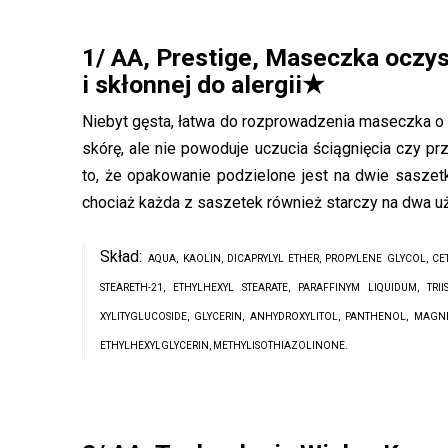
1/ AA, Prestige, Maseczka oczysz
i skłonnej do alergii
★
Niebyt gęsta, łatwa do rozprowadzenia maseczka o 
skórę, ale nie powoduje uczucia ściągnięcia czy p
to, że opakowanie podzielone jest na dwie saszet
chociaż każda z saszetek również starczy na dwa u
Skład:
AQUA, KAOLIN, DICAPRYLYL ETHER, PROPYLENE GLYCOL, CE
STEARETH-21, ETHYLHEXYL STEARATE, PARAFFINYM LIQUIDUM, TRII
XYLITYGLUCOSIDE, GLYCERIN, ANHYDROXYLITOL, PANTHENOL, MAG
ETHYLHEXYLGLYCERIN, METHYLISOTHIAZOLINONE.