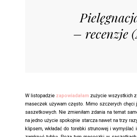
Pielęgnacj
– recenzje 
W listopadzie
zapowiadałam
zużycie wszystkich z
maseczek używam często. Mimo szczerych chęci ja
saszetkowych. Nie zmieniłam zdania na temat same
na jedno użycie spokojnie starcza nawet na trzy r
klipsem, wkładać do torebki strunowej i wymyślać i
zamknąć tubkę. Poza tym maseczki w saszetkach