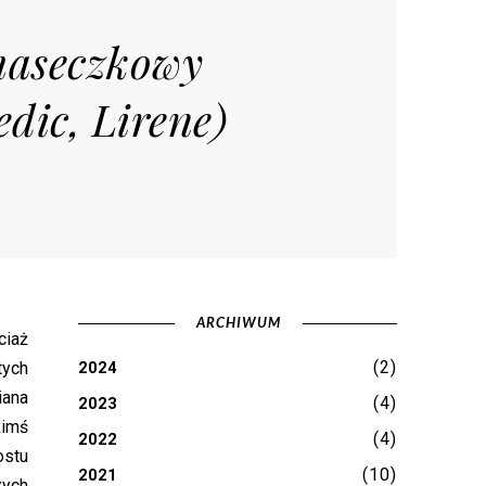
 maseczkowy
dic, Lirene)
ARCHIWUM
ciaż
(2)
tych
2024
iana
(4)
2023
kimś
(4)
2022
ostu
(10)
2021
zych