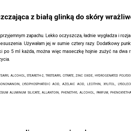
czająca z białą glinką do skóry wrażliw
przyjemnym zapachu. Lekko oczyszcza, ładnie wygładza i rozja
rzesuszenia. Używałam jej w sumie cztery razy. Dodatkowy punk
ki po 5 ml każda, można więc maseczkę hojnie zużyć na dwa r
życia.
TEARYL ALCOHOL, STEARETH-2, TRISTEARYL CITRATE, ZINC OXIDE, HYDROGENATED POLYDE
SONONANOIN, LYSOPHOSPHATIDIC ACID, AZELAIC ACID, LECITHIN, XYLITOL, LYSOLECI
NESIUM ALUMINUM SILICATE, ALLANTOIN, PHENETHYL ALCOHOL, PARFUM, PHENOXYETH