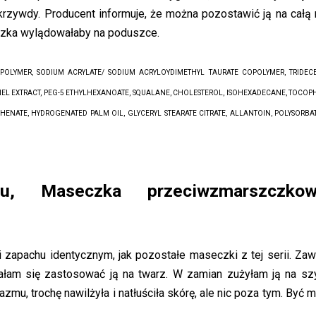
krzywdy. Producent informuje, że można pozostawić ją na całą 
czka wylądowałaby na poduszce.
OPOLYMER, SODIUM ACRYLATE/ SODIUM ACRYLOYDIMETHYL TAURATE COPOLYMER, TRIDECE
NEL EXTRACT, PEG-5 ETHYLHEXANOATE, SQUALANE, CHOLESTEROL, ISOHEXADECANE, TOCOP
EHENATE, HYDROGENATED PALM OIL, GLYCERYL STEARATE CITRATE, ALLANTOIN, POLYSORBAT
u, Maseczka przeciwzmarszczkow
zapachu identycznym, jak pozostałe maseczki z tej serii. Zaw
am się zastosować ją na twarz. W zamian zużyłam ją na szy
zmu, trochę nawilżyła i natłuściła skórę, ale nic poza tym. Być 