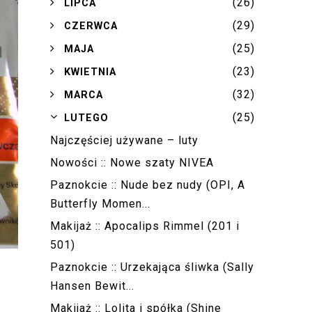
(26)
►
LIPCA
(29)
►
CZERWCA
(25)
►
MAJA
(23)
►
KWIETNIA
(32)
►
MARCA
(25)
▼
LUTEGO
Najczęściej używane – luty
Nowości :: Nowe szaty NIVEA
Paznokcie :: Nude bez nudy (OPI, A
Butterfly Momen...
Makijaż :: Apocalips Rimmel (201 i
501)
Paznokcie :: Urzekająca śliwka (Sally
Hansen Bewit...
Makijaż :: Lolita i spółka (Shine