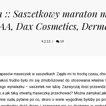
a :: Saszetkowy maraton
(AA, Dax Cosmetics, Derme
9.2.13
/
19
apasów maseczek w saszetkach. Zajęło mi to trochę czasu, cho
koś trudno było mi się zmobilizować do stosowania właśnie 
go wynalazku – saszetek nie lubię. Zazwyczaj ilość przewidz
azy, a jak taką otwartą maseczkę przechować? Można zamykać ja
nne cuda, pytanie po co, skoro o wiele wygodniej byłoby po pr
 wychodzą dość drogo i zazwyczaj nie są dostępne w więks