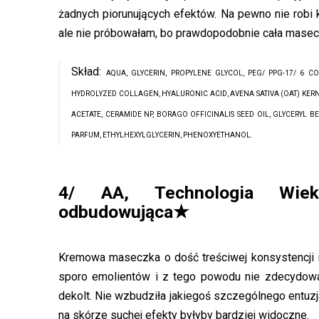
żadnych piorunujących efektów. Na pewno nie robi 
ale nie próbowałam, bo prawdopodobnie cała mase
Skład:
AQUA, GLYCERIN, PROPYLENE GLYCOL, PEG/ PPG-17/ 6 C
HYDROLYZED COLLAGEN, HYALURONIC ACID, AVENA SATIVA (OAT) KER
ACETATE, CERAMIDE NP, BORAGO OFFICINALIS SEED OIL, GLYCERYL B
PARFUM, ETHYLHEXYLGLYCERIN, PHENOXYETHANOL.
4/ AA, Technologia Wiek
odbudowująca★
Kremowa maseczka o dość treściwej konsystencji i 
sporo emolientów i z tego powodu nie zdecydował
dekolt. Nie wzbudziła jakiegoś szczególnego entuzja
na skórze suchej efekty byłyby bardziej widoczne.