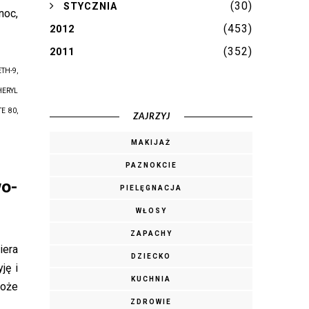
(30)
►
STYCZNIA
noc,
(453)
2012
(352)
2011
TH-9,
HERYL
E 80,
ZAJRZYJ
MAKIJAŻ
PAZNOKCIE
o-
PIELĘGNACJA
WŁOSY
ZAPACHY
iera
DZIECKO
ję i
KUCHNIA
może
ZDROWIE