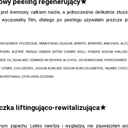
owy peeling regenerujący
★
 jest kremowy, całkiem nieźle, a jednocześnie delikatnie złusz
k wyczuwalny film, dlatego po peelingu używałam jeszcze p
YDROGENATED POLYDECENE, PARAFFINUM LIQUIDUM, MYRISTYL MYRISTATE, ARACHIDYL ALC
PHERYL ACETATE, PRUNUS CERASUS (BITTER CHERRY) SHELL POWDER, SODIUM HYALURO
SEED OIL, SQUALANE, CERAMIDE NP, BEHENYL ALCOHOL, ISOHEXADECANE, HYDROGENATED
TE CITRATE, CHOLESTEROL, SODIUM ACRYLATE/ SODIUM ACRYLOYLDIMETHYL TAURATE COPOL
ENOXYETHANOL, ETHYLHEXYLGLYCERIN.
zka liftingująco-rewitalizująca★
mnym zapachu. Lekko nawilża i wygładza, nie zauważyłam je