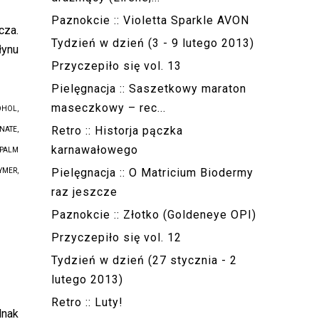
Paznokcie :: Violetta Sparkle AVON
cza.
Tydzień w dzień (3 - 9 lutego 2013)
łynu
Przyczepiło się vol. 13
Pielęgnacja :: Saszetkowy maraton
maseczkowy – rec...
OHOL,
Retro :: Historja pączka
NATE,
karnawałowego
 PALM
Pielęgnacja :: O Matricium Biodermy
YMER,
raz jeszcze
Paznokcie :: Złotko (Goldeneye OPI)
Przyczepiło się vol. 12
Tydzień w dzień (27 stycznia - 2
lutego 2013)
Retro :: Luty!
dnak