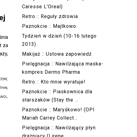
Caresse L'Oreal)
ej
Retro :: Reguły zdrowia
Paznokcie :: Majtkowo
Tydzień w dzień (10-16 lutego
śnia
2013)
t za
azy,
Makijaż :: Ustowa zapowiedź
Pielęgnacja :: Nawilżająca maska-
kompres Dermo Pharma
CENE,
Retro :: Kto mnie wyratuje!
THIN,
Paznokcie :: Piaskownica dla
ANOL,
starszaków (Stay the ...
Paznokcie :: Maryśkowo! (OPI
Mariah Carrey Collect...
Pielęgnacja :: Nawilżający płyn
drażniący (Lirene,...