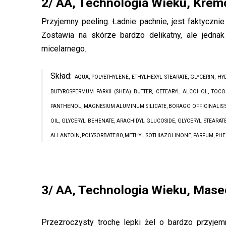
2/ AA, Technologia Wieku, Krem
Przyjemny peeling. Ładnie pachnie, jest faktycznie
Zostawia na skórze bardzo delikatny, ale jedna
micelarnego.
Skład:
AQUA, POLYETHYLENE, ETHYLHEXYL STEARATE, GLYCERIN, H
BUTYROSPERMUM PARKII (SHEA) BUTTER, CETEARYL ALCOHOL, TOCO
PANTHENOL, MAGNESIUM ALUMINUM SILICATE, BORAGO OFFICINALIS 
OIL, GLYCERYL BEHENATE, ARACHIDYL GLUCOSIDE, GLYCERYL STEARA
ALLANTOIN, POLYSORBATE 80, METHYLISOTHIAZOLINONE, PARFUM, PH
3/ AA, Technologia Wieku, Masec
Przezroczysty trochę lepki żel o bardzo przyje