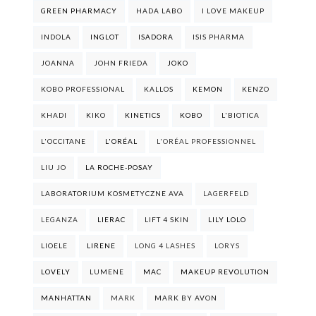
GREEN PHARMACY
HADA LABO
I LOVE MAKEUP
INDOLA
INGLOT
ISADORA
ISIS PHARMA
JOANNA
JOHN FRIEDA
JOKO
KOBO PROFESSIONAL
KALLOS
KEMON
KENZO
KHADI
KIKO
KINETICS
KOBO
L'BIOTICA
L'OCCITANE
L'ORÉAL
L'ORÉAL PROFESSIONNEL
LIU JO
LA ROCHE-POSAY
LABORATORIUM KOSMETYCZNE AVA
LAGERFELD
LEGANZA
LIERAC
LIFT 4 SKIN
LILY LOLO
LIOELE
LIRENE
LONG 4 LASHES
LORYS
LOVELY
LUMENE
MAC
MAKEUP REVOLUTION
MANHATTAN
MARK
MARK BY AVON