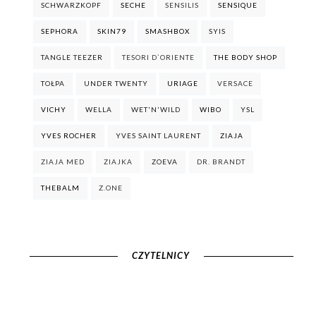
SCHWARZKOPF
SECHE
SENSILIS
SENSIQUE
SEPHORA
SKIN79
SMASHBOX
SYIS
TANGLE TEEZER
TESORI D`ORIENTE
THE BODY SHOP
TOŁPA
UNDER TWENTY
URIAGE
VERSACE
VICHY
WELLA
WET'N'WILD
WIBO
YSL
YVES ROCHER
YVES SAINT LAURENT
ZIAJA
ZIAJA MED
ZIAJKA
ZOEVA
DR. BRANDT
THEBALM
Z.ONE
CZYTELNICY