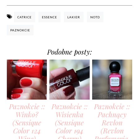
CATRICE
ESSENCE
LAKIER
NOTD
PAZNOKCIE
Podobne posty:
Paznokcie ::
Paznokcie ::
Paznokcie ::
Winko?
Wisienka
Pachnący
(Sensique
(Sensique
Revlon
Color 124
Color 194
(Revlon
Wine)
Cherry)
Perfumerie,