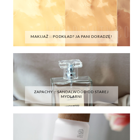
MAKIJAŻ :: PODKŁAD? JA PANI DORADZĘ!
ZAPACHY :: SANDALWOOD OD STAREJ
MYDLARNI