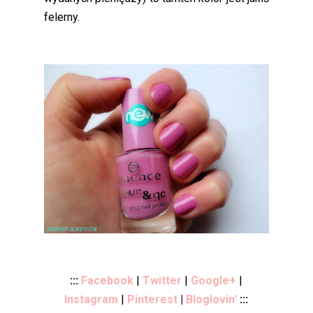
felerny.
:::
Facebook
|
Twitter
|
Google+
|
Instagram
|
Pinterest
|
Bloglovin'
:::