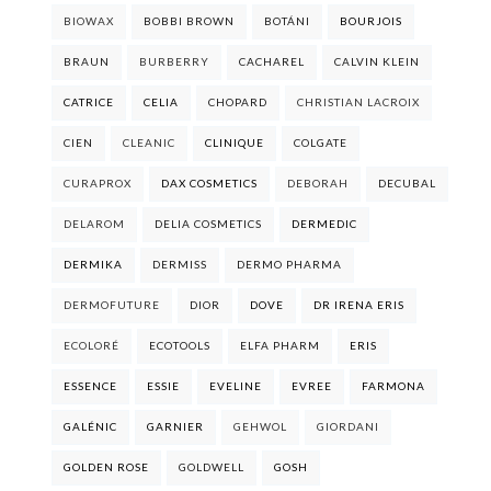
BIOWAX
BOBBI BROWN
BOTÁNI
BOURJOIS
BRAUN
BURBERRY
CACHAREL
CALVIN KLEIN
CATRICE
CELIA
CHOPARD
CHRISTIAN LACROIX
CIEN
CLEANIC
CLINIQUE
COLGATE
CURAPROX
DAX COSMETICS
DEBORAH
DECUBAL
DELAROM
DELIA COSMETICS
DERMEDIC
DERMIKA
DERMISS
DERMO PHARMA
DERMOFUTURE
DIOR
DOVE
DR IRENA ERIS
ECOLORÉ
ECOTOOLS
ELFA PHARM
ERIS
ESSENCE
ESSIE
EVELINE
EVREE
FARMONA
GALÉNIC
GARNIER
GEHWOL
GIORDANI
GOLDEN ROSE
GOLDWELL
GOSH