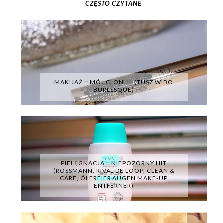
CZĘSTO CZYTANE
MAKIJAŻ :: MÓJ CI ON!!! (TUSZ WIBO
BURLESQUE)
PIELĘGNACJA :: NIEPOZORNY HIT
(ROSSMANN, RIVAL DE LOOP, CLEAN &
CARE, ÖLFREIER AUGEN MAKE-UP
ENTFERNER)