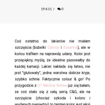
19.4.11
/
0
Coś ostatnio do lakierów nie miałam
szczęścia (bubelki
Catrice
i
Essence
), ale w
końcu trafiłam na naprawdę udany. Kolor jest
przepiękny, myślę, że idealnie pasowałby do
każdej karnacji. Lakier nakłada się łatwo, nie
jest "glutowaty", jedna warstwa dobrze kryje,
szybko schnie. Faktycznie colour & go! Po
przygodzie z
51 Mellow Yellow
już się bałam,
że coś stało się z całą serią C&G, ale na
szczęście (chociaż szkoda i koloru i
wydanych pieniędzy) to tamten kolor jest jakiś