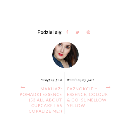
Podziel się:
Następny post
Wcześniejszy post
MAKIJAŻ:
PAZNOKCIE ::
POMADKI ESSENCE
ESSENCE, COLOUR
(53 ALL ABOUT
& GO, 51 MELLOW
CUPCAKE I 55
YELLOW
CORALIZE ME!)