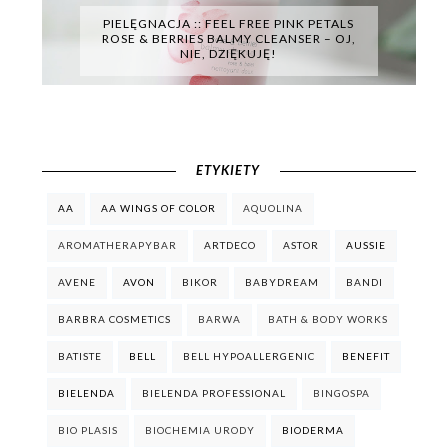
PIELĘGNACJA :: FEEL FREE PINK PETALS
ROSE & BERRIES BALMY CLEANSER – OJ,
NIE, DZIĘKUJĘ!
ETYKIETY
AA
AA WINGS OF COLOR
AQUOLINA
AROMATHERAPYBAR
ARTDECO
ASTOR
AUSSIE
AVENE
AVON
BIKOR
BABYDREAM
BANDI
BARBRA COSMETICS
BARWA
BATH & BODY WORKS
BATISTE
BELL
BELL HYPOALLERGENIC
BENEFIT
BIELENDA
BIELENDA PROFESSIONAL
BINGOSPA
BIO PLASIS
BIOCHEMIA URODY
BIODERMA