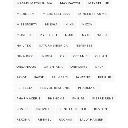
MASAKÏ MATSUSHÏMA
MAX FACTOR
MAYBELLINE
MEDIDERM
MICRO CELL 2000
MINCER PHARMA
MISS SPORTY
MISSHA
MIXA
MIZON
MUSTELA
MY SECRET
NUXE
NYX
NABLA
NAIL TEK
NATURA SIBERICA
NEPENTES
NINA RICCI
NIVEA
OPI
OCEANIC
OILLAN
ORGANIQUE
ORIENTANA
ORIFLAME
ORLY
PAYOT
PAESE
PALMER'S
PANTENE
PAT RUB
PERFECTA
PERVOE RESHENIE
PHARMA CF
PHARMACERIS
PHENOMÉ
PHILIPS
PIERRE RENE
POND'S
PROVOKE
RENE FURTERER
REVLON
REXONA
RIMMEL
ROCHAS
SALLY HANSEN