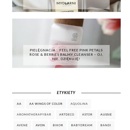
MYDLARNI
PIELĘGNACJA :: FEEL FREE PINK PETALS
ROSE & BERRIES BALMY CLEANSER – OJ,
NIE, DZIĘKUJĘ!
ETYKIETY
AA
AA WINGS OF COLOR
AQUOLINA
AROMATHERAPYBAR
ARTDECO
ASTOR
AUSSIE
AVENE
AVON
BIKOR
BABYDREAM
BANDI