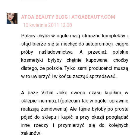
ATQA BEAUTY BLOG | ATQABEAUTY.COM
10 kwietnia 2011 12:08
Polacy chyba w ogóle mają straszne kompleksy i
stąd bierze się ta niechęć do autopromocji, ciągłe
próby naśladownictwa. A przecież polskie
kosmetyki byłyby chętnie kupowane, choćby
dlatego, że polskie. Tylko sami producenci muszą
w to uwierzyć i w końcu zacząć sprzedawać...
A bazę Virtial Joko swego czasu kupiłam w
sklepie inermis.pl (polecam tak w ogóle, sprawnie
realizują zamówienia). Ale fajnie byłoby po prostu
pójść do sklepu i kupić, a przy okazji pooglądać
inne rzeczy i przymierzyć się do kolejnych
zakupów...