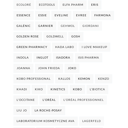
ECOLORÉ
ECOTOOLS
ELFA PHARM
ERIS
ESSENCE
ESSIE
EVELINE
EVREE
FARMONA
GALÉNIC
GARNIER
GEHWOL
GIORDANI
GOLDEN ROSE
GOLDWELL
GOSH
GREEN PHARMACY
HADA LABO
I LOVE MAKEUP
INDOLA
INGLOT
ISADORA
ISIS PHARMA
JOANNA
JOHN FRIEDA
JOKO
KOBO PROFESSIONAL
KALLOS
KEMON
KENZO
KHADI
KIKO
KINETICS
KOBO
L'BIOTICA
L'OCCITANE
L'ORÉAL
L'ORÉAL PROFESSIONNEL
LIU JO
LA ROCHE-POSAY
LABORATORIUM KOSMETYCZNE AVA
LAGERFELD