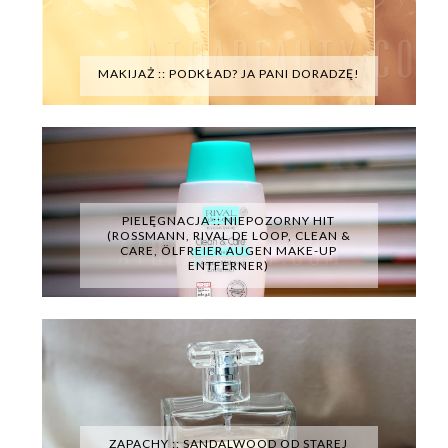
MAKIJAŻ :: PODKŁAD? JA PANI DORADZĘ!
PIELĘGNACJA :: NIEPOZORNY HIT
(ROSSMANN, RIVAL DE LOOP, CLEAN &
CARE, ÖLFREIER AUGEN MAKE-UP
ENTFERNER)
ZAPACHY :: SANDALWOOD OD STAREJ