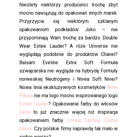
Niestety niektórzy producenci trochę zbyt
mocno nawiązują do opakowań innych marek.
Przyjrzyjcie się niektórym szklanym
opakowaniom podkładów Joko – nie
przypominają Wam trochę za bardzo Double
Wear Estee Lauder? A róże Universe nie
wyglądają podobnie do produktów Chanel?
Balsam Eveline Extra Soft Formuła
szwajcarska nie wygląda na hybrydę Formuły
norweskiej Neutrogeny i Nivea Soft Nivei?
Nowa linia ekskluzywnych kosmetyków
Anna
Pikura
nie ma logo mocno inspirowanego logo
Estee Lauder
? Opakowanie farby do włosów
Delia
to już znacznie więcej niż inspiracja
opakowaniem farby
L'oreal
Casting Crème
Gloss
. Czy polskie firmy naprawdę tak mało w
siebie wierzą?