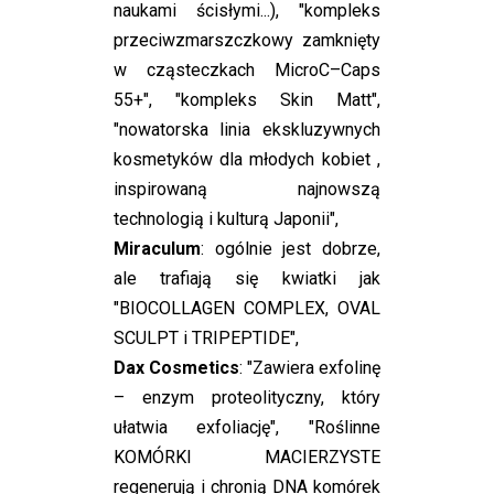
naukami ścisłymi...), "kompleks
przeciwzmarszczkowy zamknięty
w cząsteczkach MicroC–Caps
55+", "kompleks Skin Matt",
"nowatorska linia ekskluzywnych
kosmetyków dla młodych kobiet ,
inspirowaną najnowszą
technologią i kulturą Japonii",
Miraculum
: ogólnie jest dobrze,
ale trafiają się kwiatki jak
"BIOCOLLAGEN COMPLEX, OVAL
SCULPT i TRIPEPTIDE",
Dax Cosmetics
: "Zawiera exfolinę
– enzym proteolityczny, który
ułatwia exfoliację", "Roślinne
KOMÓRKI MACIERZYSTE
regenerują i chronią DNA komórek