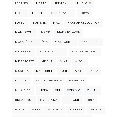
LEGANZA
LIERAC
LIFT 4 SKIN
LILY LOLO
LIOELE
LIRENE
LONG 4 LASHES
LORYS
LOVELY
LUMENE
MAC
MAKEUP REVOLUTION
MANHATTAN
MARK
MARK BY AVON
MASAKÏ MATSUSHÏMA
MAX FACTOR
MAYBELLINE
MEDIDERM
MICRO CELL 2000
MINCER PHARMA
MISS SPORTY
MISSHA
MIXA
MIZON
MUSTELA
MY SECRET
NUXE
NYX
NABLA
NAIL TEK
NATURA SIBERICA
NEPENTES
NINA RICCI
NIVEA
OPI
OCEANIC
OILLAN
ORGANIQUE
ORIENTANA
ORIFLAME
ORLY
PAYOT
PAESE
PALMER'S
PANTENE
PAT RUB