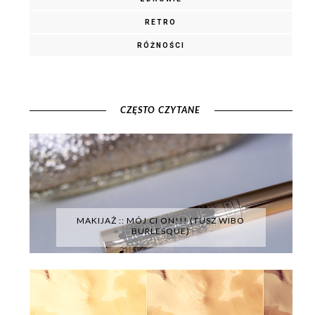
RETRO
RÓŻNOŚCI
CZĘSTO CZYTANE
MAKIJAŻ :: MÓJ CI ON!!! (TUSZ WIBO
BURLESQUE)