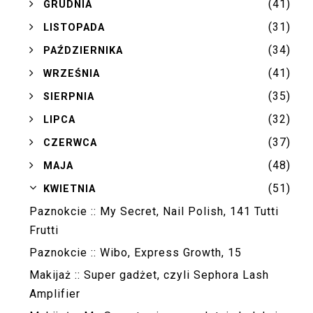
(41)
►
GRUDNIA
(31)
►
LISTOPADA
(34)
►
PAŹDZIERNIKA
(41)
►
WRZEŚNIA
(35)
►
SIERPNIA
(32)
►
LIPCA
(37)
►
CZERWCA
(48)
►
MAJA
(51)
▼
KWIETNIA
Paznokcie :: My Secret, Nail Polish, 141 Tutti
Frutti
Paznokcie :: Wibo, Express Growth, 15
Makijaż :: Super gadżet, czyli Sephora Lash
Amplifier