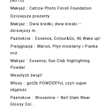
[NOTD]
Makijaż :: Catrice Photo Finish Foundation
Dzisiejsze prezenty
Makijaż :: Dwie kredki, dwie kreski –
dzisiejszy m...
Paznokcie :: Essence, Colour&Go, 46 Wake up!
Pielęgnacja :: Marion, Płyn micelarny i Pianka
ocz...
Makijaż :: Essence, Sun Club Highlighting
Powder
Wesołych świąt!
Włosy :: got2b POWDER'ful, czyli super
objętość
Paznokcie :: Wiosennie – Bell Glam Wear
Glossy Col...