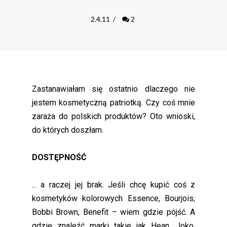
2.4.11
/
2
Zastanawiałam się ostatnio dlaczego nie
jestem kosmetyczną patriotką. Czy coś mnie
zaraża do polskich produktów? Oto wnioski,
do których doszłam.
DOSTĘPNOŚĆ
... a raczej jej brak. Jeśli chcę kupić coś z
kosmetyków kolorowych Essence, Bourjois,
Bobbi Brown, Benefit – wiem gdzie pójść. A
gdzie znaleźć marki takie jak Hean, Joko,