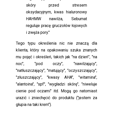
skóry przed stresem
oksydacyjnym, kwas hialuronowy
HAHMW nawilża, Sebumat
reguluje pracę gruczołów łojowych
i zwęża pory."
Tego typu określenia nic nie znaczą dla
klienta, który na opakowaniu szuka znanych
mu pojęć i określeń, takich jak "na dzień", "na
noc", "pod oczy", "nawilżający",
"natłuszczający", "matujący", "oczyszczający",
"złuszczający", "kwasy AHA", "witamina",
"alantoina", "spf", "wygładzi skórę", "niweluje
cienie pod oczami" itd. Mogą go natomiast
urazić i zniechęcić do produktu ("jestem za
głupia na taki krem").