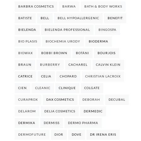
BARBRA COSMETICS
BARWA
BATH & BODY WORKS
BATISTE
BELL
BELL HYPOALLERGENIC
BENEFIT
BIELENDA
BIELENDA PROFESSIONAL
BINGOSPA
BIO PLASIS
BIOCHEMIA URODY
BIODERMA
BIOWAX
BOBBI BROWN
BOTÁNI
BOURJOIS
BRAUN
BURBERRY
CACHAREL
CALVIN KLEIN
CATRICE
CELIA
CHOPARD
CHRISTIAN LACROIX
CIEN
CLEANIC
CLINIQUE
COLGATE
CURAPROX
DAX COSMETICS
DEBORAH
DECUBAL
DELAROM
DELIA COSMETICS
DERMEDIC
DERMIKA
DERMISS
DERMO PHARMA
DERMOFUTURE
DIOR
DOVE
DR IRENA ERIS