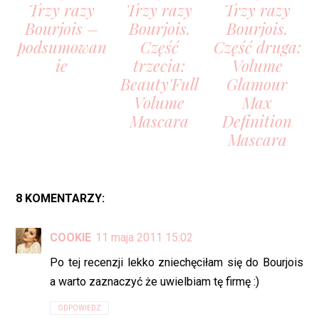
Trzy razy
Trzy razy
Trzy razy
Bourjois –
Bourjois.
Bourjois.
podsumowan
Część
Część druga:
ie
trzecia:
Volume
Beauty'Full
Glamour
Volume
Max
Mascara
Definition
Mascara
8 KOMENTARZY:
COOKIE
11 maja 2011 15:02
Po tej recenzji lekko zniechęciłam się do Bourjois
a warto zaznaczyć że uwielbiam tę firmę :)
ODPOWIEDZ