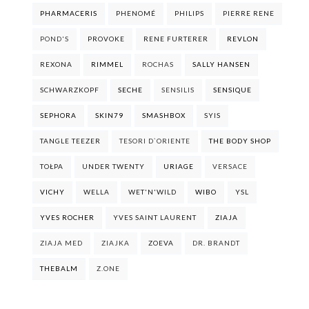
PHARMACERIS
PHENOMÉ
PHILIPS
PIERRE RENE
POND'S
PROVOKE
RENE FURTERER
REVLON
REXONA
RIMMEL
ROCHAS
SALLY HANSEN
SCHWARZKOPF
SECHE
SENSILIS
SENSIQUE
SEPHORA
SKIN79
SMASHBOX
SYIS
TANGLE TEEZER
TESORI D`ORIENTE
THE BODY SHOP
TOŁPA
UNDER TWENTY
URIAGE
VERSACE
VICHY
WELLA
WET'N'WILD
WIBO
YSL
YVES ROCHER
YVES SAINT LAURENT
ZIAJA
ZIAJA MED
ZIAJKA
ZOEVA
DR. BRANDT
THEBALM
Z.ONE