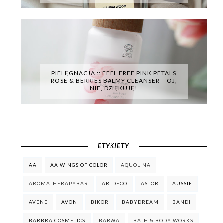
PIELĘGNACJA :: FEEL FREE PINK PETALS
ROSE & BERRIES BALMY CLEANSER – OJ,
NIE, DZIĘKUJĘ!
ETYKIETY
AA
AA WINGS OF COLOR
AQUOLINA
AROMATHERAPYBAR
ARTDECO
ASTOR
AUSSIE
AVENE
AVON
BIKOR
BABYDREAM
BANDI
BARBRA COSMETICS
BARWA
BATH & BODY WORKS