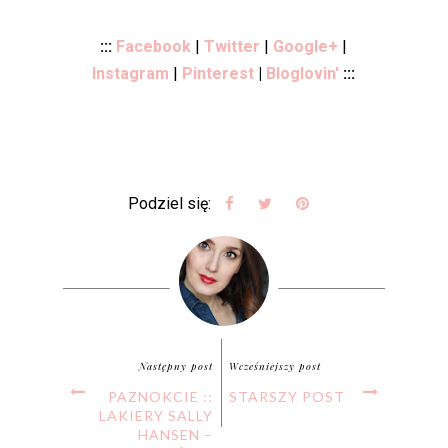
:::
Facebook
|
Twitter
|
Google+
|
Instagram
|
Pinterest
|
Bloglovin'
:::
Podziel się:
Następny post
Wcześniejszy post
PAZNOKCIE ::
STARSZY POST
LAKIERY SALLY
HANSEN –