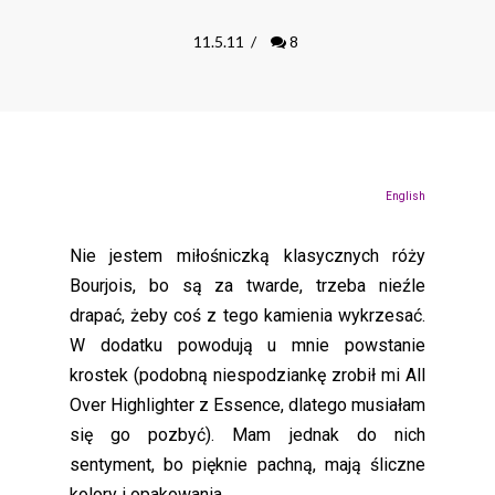
11.5.11
/
8
English
Nie jestem miłośniczką klasycznych róży
Bourjois, bo są za twarde, trzeba nieźle
drapać, żeby coś z tego kamienia wykrzesać.
W dodatku powodują u mnie powstanie
krostek (podobną niespodziankę zrobił mi All
Over Highlighter z Essence, dlatego musiałam
się go pozbyć). Mam jednak do nich
sentyment, bo pięknie pachną, mają śliczne
kolory i opakowania.