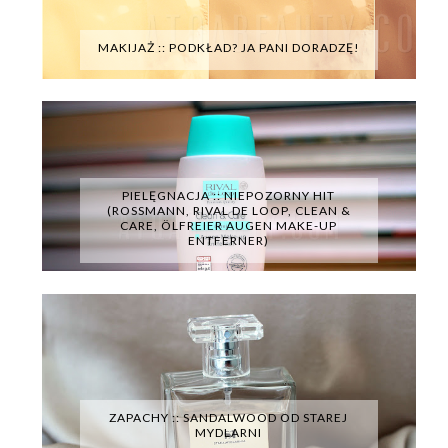
MAKIJAŻ :: PODKŁAD? JA PANI DORADZĘ!
PIELĘGNACJA :: NIEPOZORNY HIT
(ROSSMANN, RIVAL DE LOOP, CLEAN &
CARE, ÖLFREIER AUGEN MAKE-UP
ENTFERNER)
ZAPACHY :: SANDALWOOD OD STAREJ
MYDLARNI