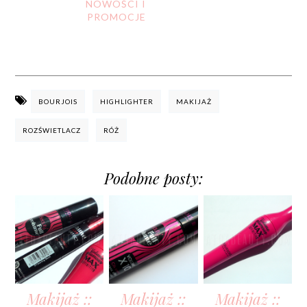
NOWOŚCI I
PROMOCJE
BOURJOIS
HIGHLIGHTER
MAKIJAŻ
ROZŚWIETLACZ
RÓŻ
Podobne posty:
Makijaż ::
Makijaż ::
Makijaż ::