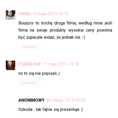
F000U
11 maja 2011 16:15
Bourjois to trochę droga firma, według mnie jeśli
firma na swoje produkty wysokie ceny powinna
być super,ale widać, że jednak nie :-)
ODPOWIEDZ
PUGSILOVE
11 maja 2011 19:18
no to się nie popisali ;/
ODPOWIEDZ
ANONIMOWY
18 lutego 2013 20:39
Szkoda... tak fajnie się prezentuje :)