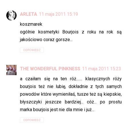
ARLETA
11 maja 2011 15:19
koszmarek
ogólnie kosmetyki Bourjois z roku na rok są
jakościowo coraz gorsze...
ODPOWIEDZ
THE WONDERFUL PINKNESS
11 maja 2011 15:23
a czaiłam się na ten róż....... klasycznych róży
bourjois też nie lubię, dokładnie z tych samych
powodów które wymieniłaś, tusze też są kiepskie,
błyszczyki jeszcze bardziej... cóż... po prostu
marka bourjois jest nie dla mnie i już...
ODPOWIEDZ