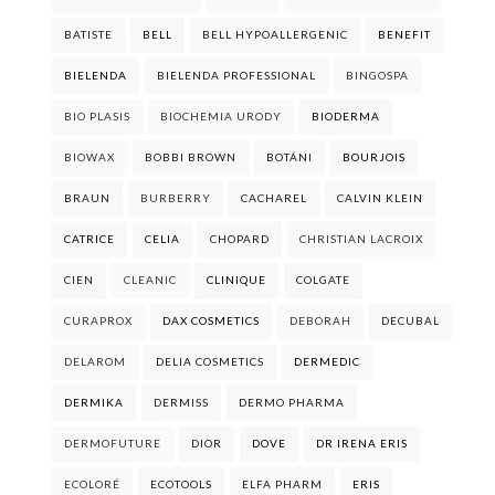
BATISTE
BELL
BELL HYPOALLERGENIC
BENEFIT
BIELENDA
BIELENDA PROFESSIONAL
BINGOSPA
BIO PLASIS
BIOCHEMIA URODY
BIODERMA
BIOWAX
BOBBI BROWN
BOTÁNI
BOURJOIS
BRAUN
BURBERRY
CACHAREL
CALVIN KLEIN
CATRICE
CELIA
CHOPARD
CHRISTIAN LACROIX
CIEN
CLEANIC
CLINIQUE
COLGATE
CURAPROX
DAX COSMETICS
DEBORAH
DECUBAL
DELAROM
DELIA COSMETICS
DERMEDIC
DERMIKA
DERMISS
DERMO PHARMA
DERMOFUTURE
DIOR
DOVE
DR IRENA ERIS
ECOLORÉ
ECOTOOLS
ELFA PHARM
ERIS