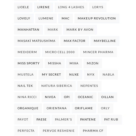
LIOELE
LIRENE
LONG 4 LASHES
LORYS
LOVELY
LUMENE
MAC
MAKEUP REVOLUTION
MANHATTAN
MARK
MARK BY AVON
MASAKÏ MATSUSHÏMA
MAX FACTOR
MAYBELLINE
MEDIDERM
MICRO CELL 2000
MINCER PHARMA
MISS SPORTY
MISSHA
MIXA
MIZON
MUSTELA
MY SECRET
NUXE
NYX
NABLA
NAIL TEK
NATURA SIBERICA
NEPENTES
NINA RICCI
NIVEA
OPI
OCEANIC
OILLAN
ORGANIQUE
ORIENTANA
ORIFLAME
ORLY
PAYOT
PAESE
PALMER'S
PANTENE
PAT RUB
PERFECTA
PERVOE RESHENIE
PHARMA CF