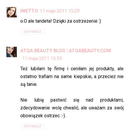
IWETTO
11 maja 2011 15:29
o.O ale tandeta! Dzięki za ostrzeżenie :)
ODPOWIEDZ
ATQA BEAUTY BLOG | ATQABEAUTY.COM
11 maja 2011 15:39
Też lubiłam tę firmę i ceniłam jej produkty, ale
ostatnio trafiam na same kiepskie, a przecież nie
są tanie.
Nie lubię pastwić się nad produktami,
zdecydowanie wolę chwalić, ale uważam za swój
obowiązek ostrzec :-).
ODPOWIEDZ