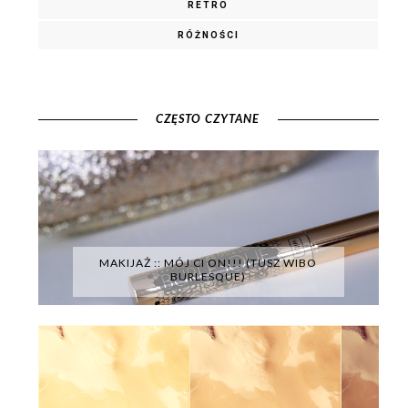
RETRO
RÓŻNOŚCI
CZĘSTO CZYTANE
MAKIJAŻ :: MÓJ CI ON!!! (TUSZ WIBO
BURLESQUE)