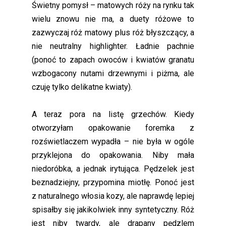
Świetny pomysł – matowych róży na rynku tak
wielu znowu nie ma, a duety różowe to
zazwyczaj róż matowy plus róż błyszczący, a
nie neutralny highlighter. Ładnie pachnie
(ponoć to zapach owoców i kwiatów granatu
wzbogacony nutami drzewnymi i piżma, ale
czuję tylko delikatne kwiaty).
A teraz pora na listę grzechów. Kiedy
otworzyłam opakowanie foremka z
rozświetlaczem wypadła – nie była w ogóle
przyklejona do opakowania. Niby mała
niedoróbka, a jednak irytująca. Pędzelek jest
beznadziejny, przypomina miotłę. Ponoć jest
z naturalnego włosia kozy, ale naprawdę lepiej
spisałby się jakikolwiek inny syntetyczny. Róż
jest niby twardy, ale drapany pędzlem