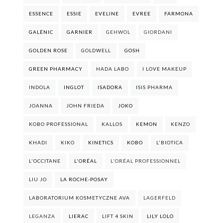
ESSENCE
ESSIE
EVELINE
EVREE
FARMONA
GALÉNIC
GARNIER
GEHWOL
GIORDANI
GOLDEN ROSE
GOLDWELL
GOSH
GREEN PHARMACY
HADA LABO
I LOVE MAKEUP
INDOLA
INGLOT
ISADORA
ISIS PHARMA
JOANNA
JOHN FRIEDA
JOKO
KOBO PROFESSIONAL
KALLOS
KEMON
KENZO
KHADI
KIKO
KINETICS
KOBO
L'BIOTICA
L'OCCITANE
L'ORÉAL
L'ORÉAL PROFESSIONNEL
LIU JO
LA ROCHE-POSAY
LABORATORIUM KOSMETYCZNE AVA
LAGERFELD
LEGANZA
LIERAC
LIFT 4 SKIN
LILY LOLO