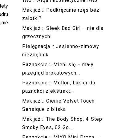
TAG :: Atqa i kosmetyczne NAJ
tety
Makijaż :: Podkręcanie rzęs bez
udru
zalotki?
lnie
Makijaż :: Sleek Bad Girl – nie dla
grzecznych!
Pielęgnacja :: Jesienno-zimowy
niezbędnik
Paznokcie :: Mieni się – mały
przegląd brokatowych...
Paznokcie :: Mollon, Lakier do
paznokci z ekstrakt...
Makijaż :: Cienie Velvet Touch
Sensique z bliska
Makijaż :: The Body Shop, 4-Step
Smoky Eyes, 02 Go...
Paznokcie :: MIYO Mini Drops –