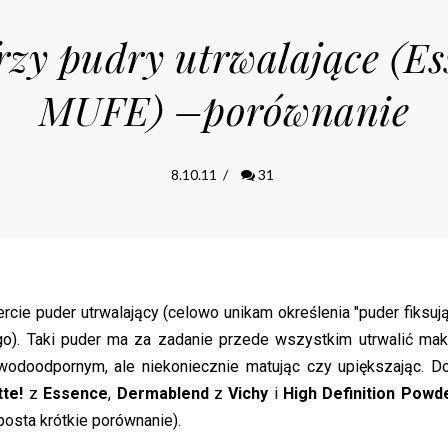
rzy pudry utrwalające (Es
MUFE) –porównanie
8.10.11
/
31
ie puder utrwalający (celowo unikam określenia "puder fiksują
ego). Taki puder ma za zadanie przede wszystkim utrwalić maki
wodoodpornym, ale niekoniecznie matując czy upiększając. D
tte!
z
Essence
,
Dermablend
z
Vichy
i
High Definition Powd
 posta krótkie porównanie).