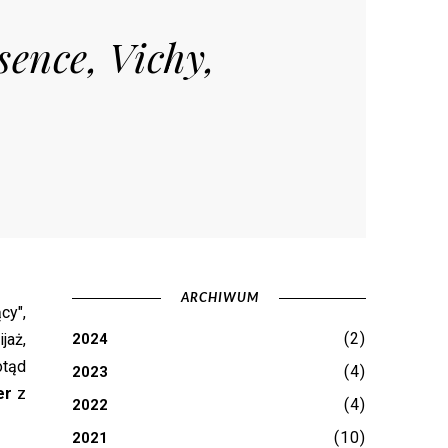
sence, Vichy,
ARCHIWUM
cy",
(2)
jaż,
2024
otąd
(4)
2023
er
z
(4)
2022
(10)
2021