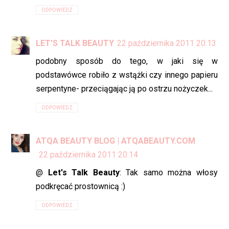
ODPOWIEDZ
LET'S TALK BEAUTY
22 października 2011 20:13
podobny sposób do tego, w jaki się w
podstawówce robiło z wstążki czy innego papieru
serpentyne- przeciągając ją po ostrzu nożyczek...
ODPOWIEDZ
ATQA BEAUTY BLOG | ATQABEAUTY.COM
22 października 2011 20:14
@
Let's Talk Beauty
: Tak samo można włosy
podkręcać prostownicą :)
ODPOWIEDZ