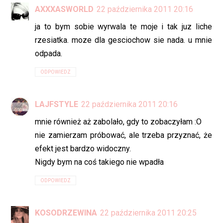
AXXXASWORLD
22 października 2011 20:16
ja to bym sobie wyrwala te moje i tak juz liche
rzesiatka. moze dla gesciochow sie nada. u mnie
odpada.
ODPOWIEDZ
LAJFSTYLE
22 października 2011 20:16
mnie również aż zabolało, gdy to zobaczyłam :O
nie zamierzam próbować, ale trzeba przyznać, że
efekt jest bardzo widoczny.
Nigdy bym na coś takiego nie wpadła
ODPOWIEDZ
KOSODRZEWINA
22 października 2011 20:25