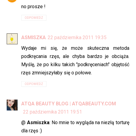
no prosze !
ODPOWIEDZ
ASMISZKA
22 października 2011 19:35
Wydaje mi się, że może skuteczna metoda
podkręcania rzęs, ale chyba bardzo je obciąża.
Myślę, że po kilku takich "podkręceniach" objętość
rzęs zmniejszyłaby się o połowe.
ODPOWIEDZ
ATQA BEAUTY BLOG | ATQABEAUTY.COM
22 października 2011 19:51
@
Asmiszka
: No mnie to wygląda na niezłą torturę
dla rzęs :)