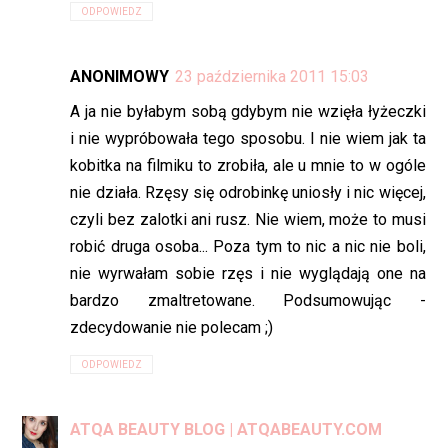
ODPOWIEDZ
ANONIMOWY
23 października 2011 15:03
A ja nie byłabym sobą gdybym nie wzięła łyżeczki
i nie wypróbowała tego sposobu. I nie wiem jak ta
kobitka na filmiku to zrobiła, ale u mnie to w ogóle
nie działa. Rzęsy się odrobinkę uniosły i nic więcej,
czyli bez zalotki ani rusz. Nie wiem, może to musi
robić druga osoba... Poza tym to nic a nic nie boli,
nie wyrwałam sobie rzęs i nie wyglądają one na
bardzo zmaltretowane. Podsumowując -
zdecydowanie nie polecam ;)
ODPOWIEDZ
ATQA BEAUTY BLOG | ATQABEAUTY.COM