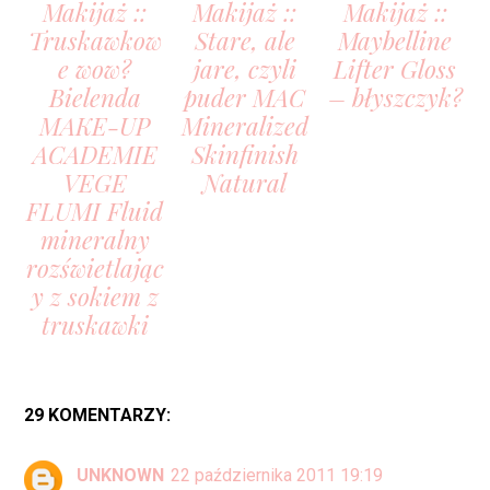
Makijaż ::
Makijaż ::
Makijaż ::
Truskawkow
Stare, ale
Maybelline
e wow?
jare, czyli
Lifter Gloss
Bielenda
puder MAC
– błyszczyk?
MAKE-UP
Mineralized
ACADEMIE
Skinfinish
VEGE
Natural
FLUMI Fluid
mineralny
rozświetlając
y z sokiem z
truskawki
29 KOMENTARZY:
UNKNOWN
22 października 2011 19:19