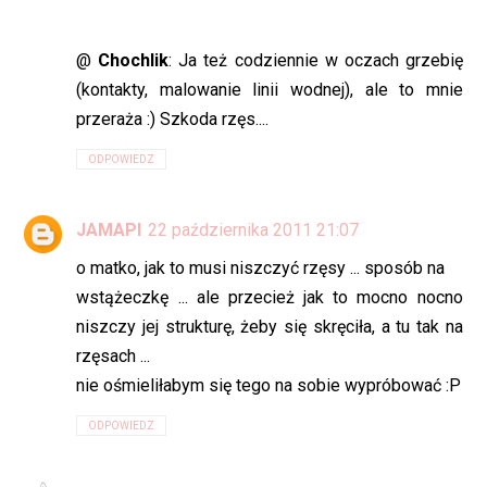
@
Chochlik
: Ja też codziennie w oczach grzebię
(kontakty, malowanie linii wodnej), ale to mnie
przeraża :) Szkoda rzęs....
ODPOWIEDZ
JAMAPI
22 października 2011 21:07
o matko, jak to musi niszczyć rzęsy ... sposób na
wstążeczkę ... ale przecież jak to mocno nocno
niszczy jej strukturę, żeby się skręciła, a tu tak na
rzęsach ...
nie ośmieliłabym się tego na sobie wypróbować :P
ODPOWIEDZ