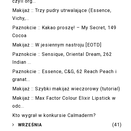
czyli org...
Makijaż :: Trzy pudry utrwalające (Essence,
Vichy,...
Paznokcie :: Kakao proszę! – My Secret, 149
Cocoa
Makijaż :: W jesiennym nastroju [EOTD]
Paznokcie :: Sensique, Oriental Dream, 262
Indian ...
Paznokcie :: Essence, C&G, 62 Reach Peach i
granat...
Makijaż :: Szybki makijaż wieczorowy (tutorial)
Makijaż :: Max Factor Colour Elixir Lipstick w
odc...
Kto wygrał w konkursie Calmaderm?
(41)
►
WRZEŚNIA