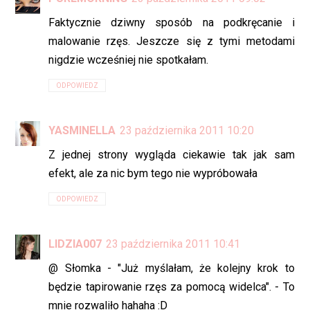
Faktycznie dziwny sposób na podkręcanie i
malowanie rzęs. Jeszcze się z tymi metodami
nigdzie wcześniej nie spotkałam.
ODPOWIEDZ
YASMINELLA
23 października 2011 10:20
Z jednej strony wygląda ciekawie tak jak sam
efekt, ale za nic bym tego nie wypróbowała
ODPOWIEDZ
LIDZIA007
23 października 2011 10:41
@ Słomka - "Już myślałam, że kolejny krok to
będzie tapirowanie rzęs za pomocą widelca". - To
mnie rozwaliło hahaha :D