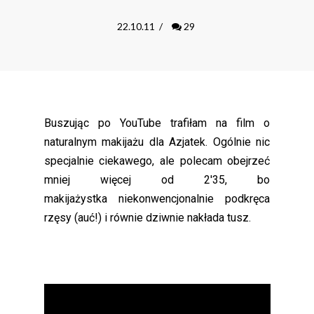
22.10.11
/
29
Buszując po YouTube trafiłam na film o
naturalnym makijażu dla Azjatek. Ogólnie nic
specjalnie ciekawego, ale polecam obejrzeć
mniej więcej od 2'35, bo
makijażystka niekonwencjonalnie podkręca
rzęsy (auć!) i równie dziwnie nakłada tusz.