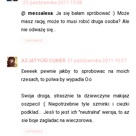
25 października 2011 15:08
@
messalexa
: Ja się bałam spróbować :) Może
masz rację, może to musi robić druga osoba? Ale
nie odważę się...
ODPOWIEDZ
AZJATYCKI CUKIER
31 października 2011 10:37
Eeeeek pewnie jakby to sprobowac na moich
rzesach, to polwa by wypadla O.o
Swoja droga, strasznie ta dziewczyne makijaz
oszpecil :( Niepotrzebnie tyle szminki i ciezki
podklad.... Jesli to jest ich "neutralna" wersja, to az
sie boje zagladac na wieczorowa...
ODPOWIEDZ