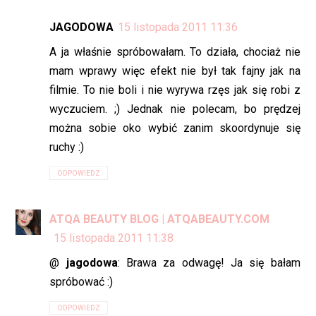
JAGODOWA
15 listopada 2011 11:36
A ja właśnie spróbowałam. To działa, chociaż nie
mam wprawy więc efekt nie był tak fajny jak na
filmie. To nie boli i nie wyrywa rzęs jak się robi z
wyczuciem. ;) Jednak nie polecam, bo prędzej
można sobie oko wybić zanim skoordynuje się
ruchy :)
ODPOWIEDZ
ATQA BEAUTY BLOG | ATQABEAUTY.COM
15 listopada 2011 11:38
@
jagodowa
: Brawa za odwagę! Ja się bałam
spróbować :)
ODPOWIEDZ