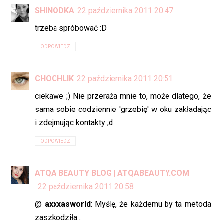
SHINODKA
22 października 2011 20:47
trzeba spróbować :D
ODPOWIEDZ
CHOCHLIK
22 października 2011 20:51
ciekawe ;) Nie przeraża mnie to, może dlatego, że
sama sobie codziennie 'grzebię' w oku zakładając
i zdejmując kontakty ;d
ODPOWIEDZ
ATQA BEAUTY BLOG | ATQABEAUTY.COM
22 października 2011 20:58
@
axxxasworld
: Myślę, że każdemu by ta metoda
zaszkodziła...