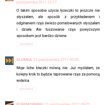
października 2011 22:37
O takim sposobie użycia łyżeczki to jeszcze nie
słyszałam, ale sposób z przykładaniem i
odginaniem rzęs świeżo pomalowanych słyszałam
i działa. Ale tuszowanie rzęs powyższym
sposobem jest bardzo dziwne
ODPOWIEDZ
SŁOMKA
23 października 2011 00:06
Moje liche kłaczki mówią nie. Już myślałam, że
kolejny krok to będzie tapirowanie rzęs za pomocą
widelca.
ODPOWIEDZ
PUREMORNING
23 października 2011 09:02