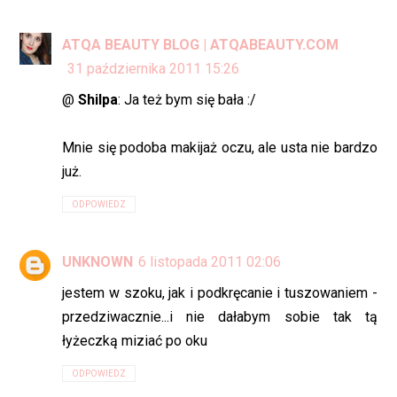
ATQA BEAUTY BLOG | ATQABEAUTY.COM
31 października 2011 15:26
@
Shilpa
: Ja też bym się bała :/
Mnie się podoba makijaż oczu, ale usta nie bardzo
już.
ODPOWIEDZ
UNKNOWN
6 listopada 2011 02:06
jestem w szoku, jak i podkręcanie i tuszowaniem -
przedziwacznie...i nie dałabym sobie tak tą
łyżeczką miziać po oku
ODPOWIEDZ