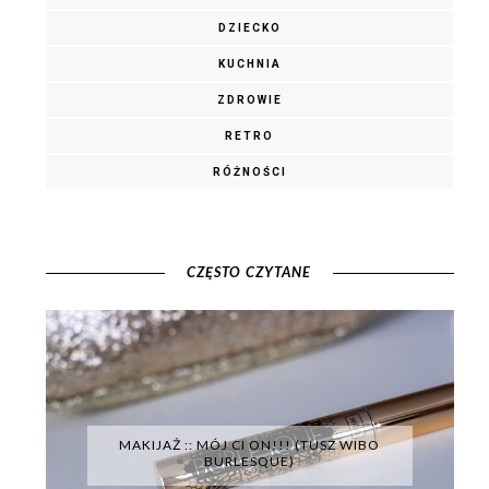
DZIECKO
KUCHNIA
ZDROWIE
RETRO
RÓŻNOŚCI
CZĘSTO CZYTANE
MAKIJAŻ :: MÓJ CI ON!!! (TUSZ WIBO
BURLESQUE)