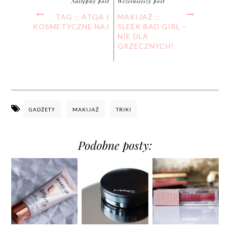
Następny post
Wcześniejszy post
TAG :: ATQA I
MAKIJAŻ ::
KOSMETYCZNE NAJ
SLEEK BAD GIRL –
NIE DLA
GRZECZNYCH!
GADŻETY
MAKIJAŻ
TRIKI
Podobne posty: