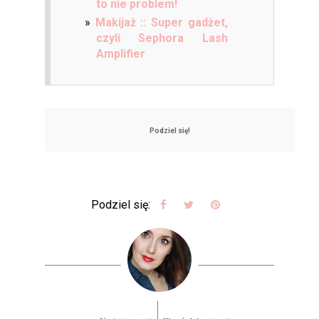
to nie problem!
Makijaż :: Super gadżet,
czyli Sephora Lash
Amplifier
Podziel się!
Podziel się: