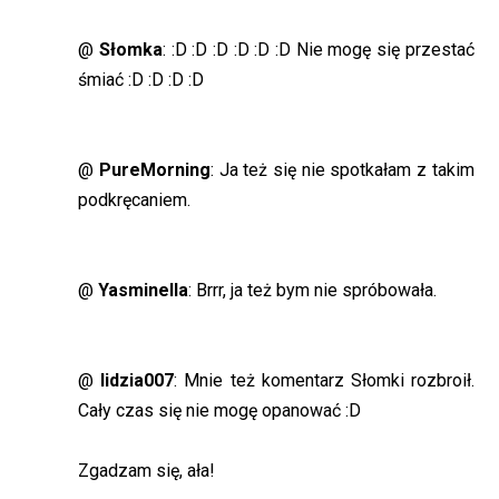
@
Słomka
: :D :D :D :D :D :D Nie mogę się przestać
śmiać :D :D :D :D
@
PureMorning
: Ja też się nie spotkałam z takim
podkręcaniem.
@
Yasminella
: Brrr, ja też bym nie spróbowała.
@
lidzia007
: Mnie też komentarz Słomki rozbroił.
Cały czas się nie mogę opanować :D
Zgadzam się, ała!