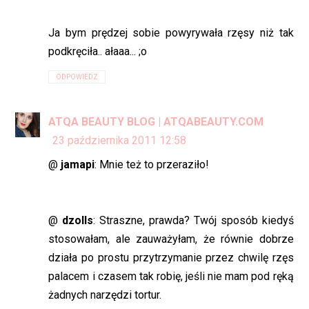
Ja bym prędzej sobie powyrywała rzęsy niż tak
podkręciła.. ałaaa... ;o
ODPOWIEDZ
ATQA BEAUTY BLOG | ATQABEAUTY.COM
23 października 2011 12:58
@
jamapi
: Mnie też to przeraziło!
@
dzolls
: Straszne, prawda? Twój sposób kiedyś
stosowałam, ale zauważyłam, że równie dobrze
działa po prostu przytrzymanie przez chwilę rzęs
palacem i czasem tak robię, jeśli nie mam pod ręką
żadnych narzędzi tortur.