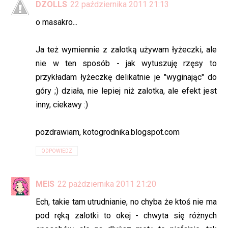
DZOLLS
22 października 2011 21:13
o masakro...
Ja też wymiennie z zalotką używam łyżeczki, ale
nie w ten sposób - jak wytuszuję rzęsy to
przykładam łyżeczkę delikatnie je "wyginając" do
góry ;) działa, nie lepiej niż zalotka, ale efekt jest
inny, ciekawy :)
pozdrawiam, kotogrodnika.blogspot.com
ODPOWIEDZ
MEIS
22 października 2011 21:20
Ech, takie tam utrudnianie, no chyba że ktoś nie ma
pod ręką zalotki to okej - chwyta się różnych