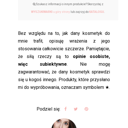
Szukasz informacji o innym produkcie? Skorzystaj z
WYSZUKIWARKI
u góry strony
lub zajrzyj do
KATALOGU
.
Bez względu na to, jak dany kosmetyk do
mnie trafił, opisuję wrażenia z jego
stosowania całkowicie szczerze. Pamiętajcie,
że siłą rzeczy są to
opinie osobiste,
więc subiektywne
. Nie mogę
zagwarantować, że dany kosmetyk sprawdzi
się u kogoś innego. Produkty, które przysłano
mi do wypróbowania, oznaczam symbolem ★.
Podziel się: