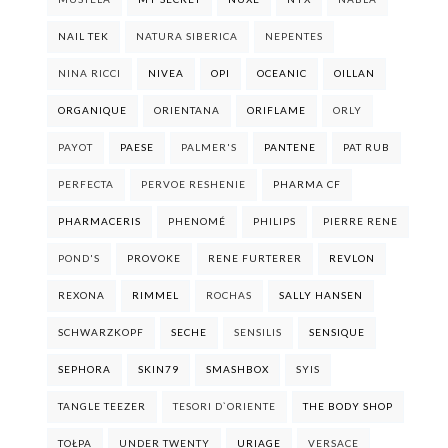
NAIL TEK
NATURA SIBERICA
NEPENTES
NINA RICCI
NIVEA
OPI
OCEANIC
OILLAN
ORGANIQUE
ORIENTANA
ORIFLAME
ORLY
PAYOT
PAESE
PALMER'S
PANTENE
PAT RUB
PERFECTA
PERVOE RESHENIE
PHARMA CF
PHARMACERIS
PHENOMÉ
PHILIPS
PIERRE RENE
POND'S
PROVOKE
RENE FURTERER
REVLON
REXONA
RIMMEL
ROCHAS
SALLY HANSEN
SCHWARZKOPF
SECHE
SENSILIS
SENSIQUE
SEPHORA
SKIN79
SMASHBOX
SYIS
TANGLE TEEZER
TESORI D`ORIENTE
THE BODY SHOP
TOŁPA
UNDER TWENTY
URIAGE
VERSACE