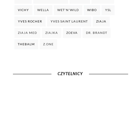
VICHY
WELLA
WET'N'WILD
WIBO
YSL
YVES ROCHER
YVES SAINT LAURENT
ZIAJA
ZIAJA MED
ZIAJKA
ZOEVA
DR. BRANDT
THEBALM
Z.ONE
CZYTELNICY