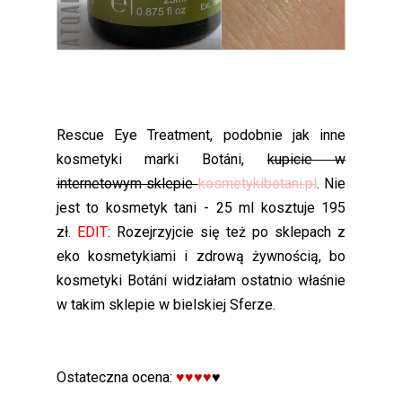
Rescue Eye Treatment, podobnie jak inne
kosmetyki marki Botáni,
kupicie w
internetowym sklepie
kosmetykibotani.pl
. Nie
jest to kosmetyk tani - 25 ml kosztuje 195
zł.
EDIT
: Rozejrzyjcie się też po sklepach z
eko kosmetykiami i zdrową żywnością, bo
kosmetyki Botáni widziałam ostatnio właśnie
w takim sklepie w bielskiej Sferze.
Ostateczna ocena:
♥♥♥♥
♥