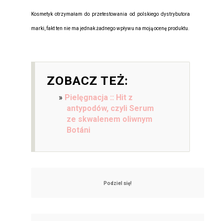
Kosmetyk otrzymałam do przetestowania od polskiego dystrybutora
marki, fakt ten nie ma jednak żadnego wpływu na moją ocenę produktu.
ZOBACZ TEŻ:
Pielęgnacja :: Hit z
antypodów, czyli Serum
ze skwalenem oliwnym
Botáni
Podziel się!