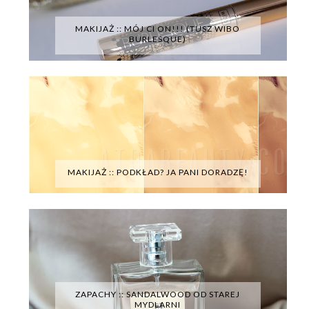
MAKIJAŻ :: MÓJ CI ON!!! (TUSZ WIBO
BURLESQUE)
MAKIJAŻ :: PODKŁAD? JA PANI DORADZĘ!
ZAPACHY :: SANDALWOOD OD STAREJ
MYDLARNI