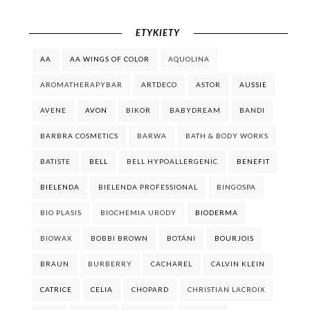
ETYKIETY
AA
AA WINGS OF COLOR
AQUOLINA
AROMATHERAPYBAR
ARTDECO
ASTOR
AUSSIE
AVENE
AVON
BIKOR
BABYDREAM
BANDI
BARBRA COSMETICS
BARWA
BATH & BODY WORKS
BATISTE
BELL
BELL HYPOALLERGENIC
BENEFIT
BIELENDA
BIELENDA PROFESSIONAL
BINGOSPA
BIO PLASIS
BIOCHEMIA URODY
BIODERMA
BIOWAX
BOBBI BROWN
BOTÁNI
BOURJOIS
BRAUN
BURBERRY
CACHAREL
CALVIN KLEIN
CATRICE
CELIA
CHOPARD
CHRISTIAN LACROIX