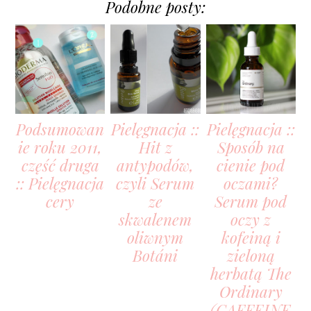
Podobne posty:
Podsumowan
Pielęgnacja ::
Pielęgnacja ::
ie roku 2011,
Hit z
Sposób na
część druga
antypodów,
cienie pod
:: Pielęgnacja
czyli Serum
oczami?
cery
ze
Serum pod
skwalenem
oczy z
oliwnym
kofeiną i
Botáni
zieloną
herbatą The
Ordinary
(CAFFEINE