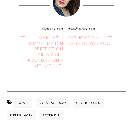
Następny post
Wcześniejszy post
MAKIJAŻ ::
PAZNOKCIE ::
RIMMEL MATCH
KSIĘŻYCOWA NOC
PERFECTION
CREAM GEL
FOUNDATION –
NIE, NIE, NIE!
BOTÁNI
KREM POD OCZY
OKOLICE OCZU
PIELĘGNACJA
RECENZJA