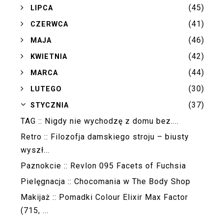
(45)
►
LIPCA
(41)
►
CZERWCA
(46)
►
MAJA
(42)
►
KWIETNIA
(44)
►
MARCA
(30)
►
LUTEGO
(37)
▼
STYCZNIA
TAG :: Nigdy nie wychodzę z domu bez....
Retro :: Filozofja damskiego stroju – biusty
wyszł...
Paznokcie :: Revlon 095 Facets of Fuchsia
Pielęgnacja :: Chocomania w The Body Shop
Makijaż :: Pomadki Colour Elixir Max Factor
(715, ...