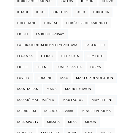
KOBO PROFESSIONAL
KALLOS
KEMON
KENZO
KHADI
KIKO
KINETICS
KOBO
L'BIOTICA
L'OCCITANE
L'ORÉAL
L'ORÉAL PROFESSIONNEL
LIU JO
LA ROCHE-POSAY
LABORATORIUM KOSMETYCZNE AVA
LAGERFELD
LEGANZA
LIERAC
LIFT 4 SKIN
LILY LOLO
LIOELE
LIRENE
LONG 4 LASHES
LORYS
LOVELY
LUMENE
MAC
MAKEUP REVOLUTION
MANHATTAN
MARK
MARK BY AVON
MASAKÏ MATSUSHÏMA
MAX FACTOR
MAYBELLINE
MEDIDERM
MICRO CELL 2000
MINCER PHARMA
MISS SPORTY
MISSHA
MIXA
MIZON
MUSTELA
MY SECRET
NUXE
NYX
NABLA