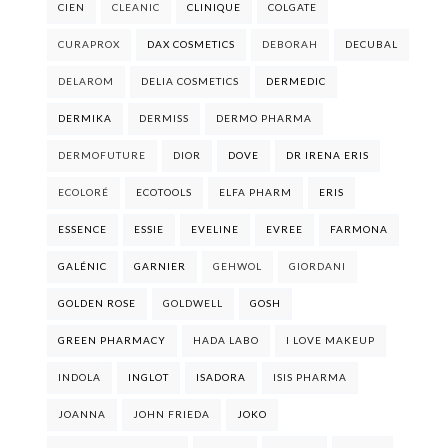
CIEN
CLEANIC
CLINIQUE
COLGATE
CURAPROX
DAX COSMETICS
DEBORAH
DECUBAL
DELAROM
DELIA COSMETICS
DERMEDIC
DERMIKA
DERMISS
DERMO PHARMA
DERMOFUTURE
DIOR
DOVE
DR IRENA ERIS
ECOLORÉ
ECOTOOLS
ELFA PHARM
ERIS
ESSENCE
ESSIE
EVELINE
EVREE
FARMONA
GALÉNIC
GARNIER
GEHWOL
GIORDANI
GOLDEN ROSE
GOLDWELL
GOSH
GREEN PHARMACY
HADA LABO
I LOVE MAKEUP
INDOLA
INGLOT
ISADORA
ISIS PHARMA
JOANNA
JOHN FRIEDA
JOKO