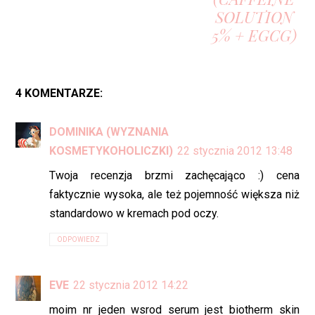
SOLUTION
5% + EGCG)
4 KOMENTARZE:
DOMINIKA (WYZNANIA
KOSMETYKOHOLICZKI)
22 stycznia 2012 13:48
Twoja recenzja brzmi zachęcająco :) cena
faktycznie wysoka, ale też pojemność większa niż
standardowo w kremach pod oczy.
ODPOWIEDZ
EVE
22 stycznia 2012 14:22
moim nr jeden wsrod serum jest biotherm skin