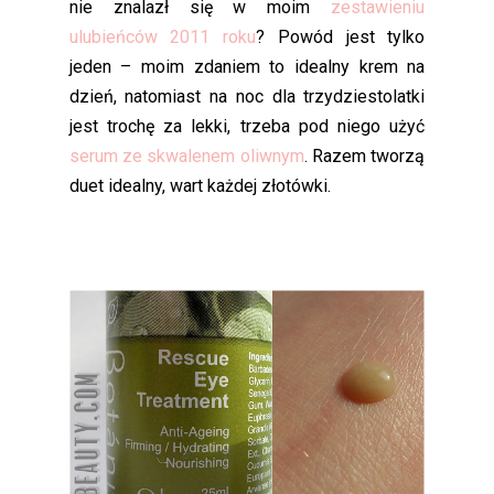
nie znalazł się w moim
zestawieniu
ulubieńców 2011 roku
? Powód jest tylko
jeden – moim zdaniem to idealny krem na
dzień, natomiast na noc dla trzydziestolatki
jest trochę za lekki, trzeba pod niego użyć
serum ze skwalenem oliwnym
. Razem tworzą
duet idealny, wart każdej złotówki.