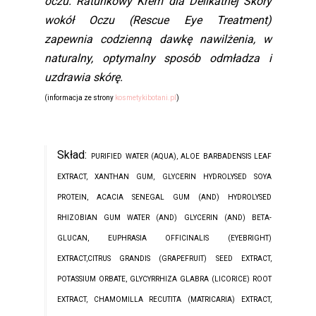
oczu. Ratunkowy Krem dla Delikatnej Skóry
wokół Oczu (Rescue Eye Treatment)
zapewnia codzienną dawkę nawilżenia, w
naturalny, optymalny sposób odmładza i
uzdrawia skórę.
(informacja ze strony
kosmetykibotani.pl
)
Skład:
PURIFIED WATER (AQUA), ALOE BARBADENSIS LEAF
EXTRACT, XANTHAN GUM, GLYCERIN HYDROLYSED SOYA
PROTEIN, ACACIA SENEGAL GUM (AND) HYDROLYSED
RHIZOBIAN GUM WATER (AND) GLYCERIN (AND) BETA-
GLUCAN, EUPHRASIA OFFICINALIS (EYEBRIGHT)
EXTRACT,CITRUS GRANDIS (GRAPEFRUIT) SEED EXTRACT,
POTASSIUM ORBATE, GLYCYRRHIZA GLABRA (LICORICE) ROOT
EXTRACT, CHAMOMILLA RECUTITA (MATRICARIA) EXTRACT,