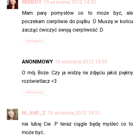
REMEDY
19 września 2012 14:50
Mam parę pomysłów co to może być, ale
poczekam cierpliwie do piątku :D Muszę w końcu
zacząć ćwiczyć swoją cierpliwość :D
ODPOWIEDZ
ANONIMOWY
19 września 2012 14:53
O mój Boże. Czy ja widzę na zdjęciu jakiś piękny
rozświetlacz <3
ODPOWIEDZ
M_AND_Z
19 września 2012 14:53
nie lubię Cie :P teraz ciągle będę myśleć co to
może być...