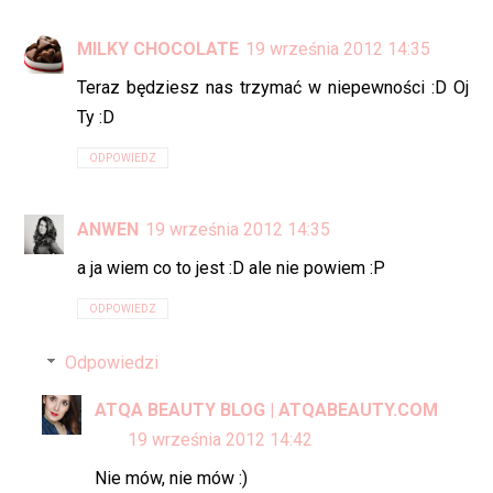
MILKY CHOCOLATE
19 września 2012 14:35
Teraz będziesz nas trzymać w niepewności :D Oj
Ty :D
ODPOWIEDZ
ANWEN
19 września 2012 14:35
a ja wiem co to jest :D ale nie powiem :P
ODPOWIEDZ
Odpowiedzi
ATQA BEAUTY BLOG | ATQABEAUTY.COM
19 września 2012 14:42
Nie mów, nie mów :)