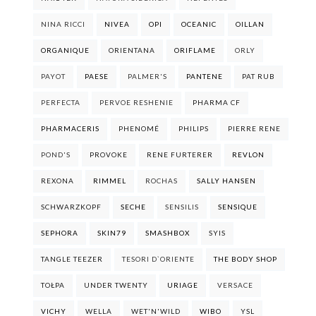
NINA RICCI
NIVEA
OPI
OCEANIC
OILLAN
ORGANIQUE
ORIENTANA
ORIFLAME
ORLY
PAYOT
PAESE
PALMER'S
PANTENE
PAT RUB
PERFECTA
PERVOE RESHENIE
PHARMA CF
PHARMACERIS
PHENOMÉ
PHILIPS
PIERRE RENE
POND'S
PROVOKE
RENE FURTERER
REVLON
REXONA
RIMMEL
ROCHAS
SALLY HANSEN
SCHWARZKOPF
SECHE
SENSILIS
SENSIQUE
SEPHORA
SKIN79
SMASHBOX
SYIS
TANGLE TEEZER
TESORI D`ORIENTE
THE BODY SHOP
TOŁPA
UNDER TWENTY
URIAGE
VERSACE
VICHY
WELLA
WET'N'WILD
WIBO
YSL