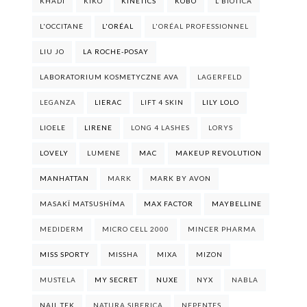
KHADI
KIKO
KINETICS
KOBO
L'BIOTICA
L'OCCITANE
L'ORÉAL
L'ORÉAL PROFESSIONNEL
LIU JO
LA ROCHE-POSAY
LABORATORIUM KOSMETYCZNE AVA
LAGERFELD
LEGANZA
LIERAC
LIFT 4 SKIN
LILY LOLO
LIOELE
LIRENE
LONG 4 LASHES
LORYS
LOVELY
LUMENE
MAC
MAKEUP REVOLUTION
MANHATTAN
MARK
MARK BY AVON
MASAKÏ MATSUSHÏMA
MAX FACTOR
MAYBELLINE
MEDIDERM
MICRO CELL 2000
MINCER PHARMA
MISS SPORTY
MISSHA
MIXA
MIZON
MUSTELA
MY SECRET
NUXE
NYX
NABLA
NAIL TEK
NATURA SIBERICA
NEPENTES