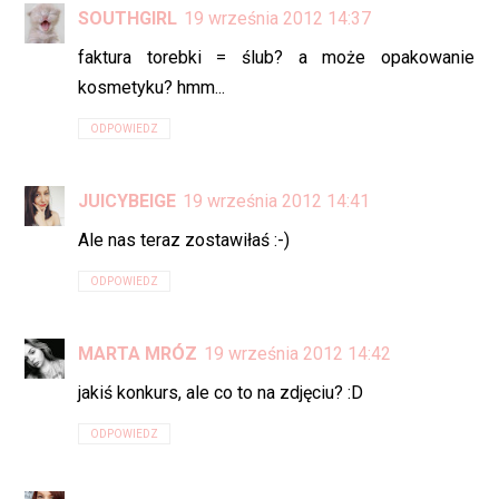
SOUTHGIRL
19 września 2012 14:37
faktura torebki = ślub? a może opakowanie
kosmetyku? hmm...
ODPOWIEDZ
JUICYBEIGE
19 września 2012 14:41
Ale nas teraz zostawiłaś :-)
ODPOWIEDZ
MARTA MRÓZ
19 września 2012 14:42
jakiś konkurs, ale co to na zdjęciu? :D
ODPOWIEDZ