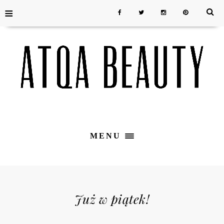
≡
MENU
Już w piątek!