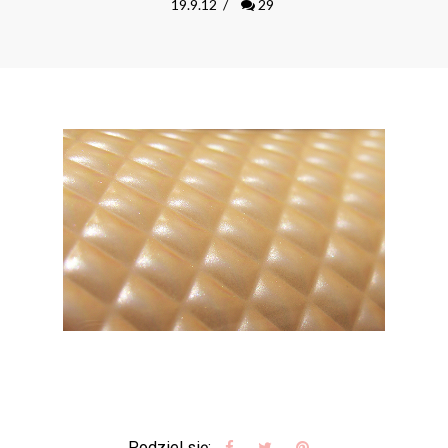
19.9.12
/
29
Podziel się: