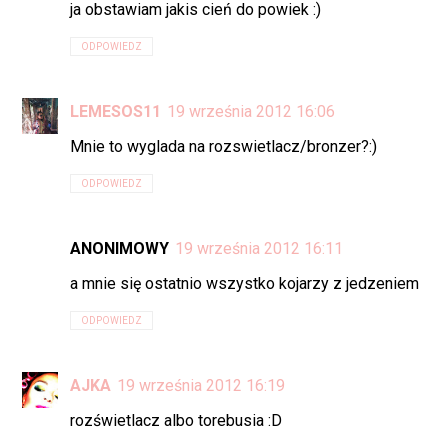
ja obstawiam jakis cień do powiek :)
ODPOWIEDZ
LEMESOS11
19 września 2012 16:06
Mnie to wyglada na rozswietlacz/bronzer?:)
ODPOWIEDZ
ANONIMOWY
19 września 2012 16:11
a mnie się ostatnio wszystko kojarzy z jedzeniem
ODPOWIEDZ
AJKA
19 września 2012 16:19
rozświetlacz albo torebusia :D