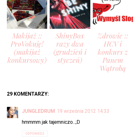
Makijaż ::
ShinyBox
Zdrowie ::
ProVokuję!
razy dwa
HCV i
(makijaż
(grudzień i
konkurs z
konkursowy)
styczeń)
Panem
Wątrobą
29 KOMENTARZY:
JUNGLEDRUM
19 września 2012 14:33
hmmmm jak tajemniczo...;D
ODPOWIEDZ