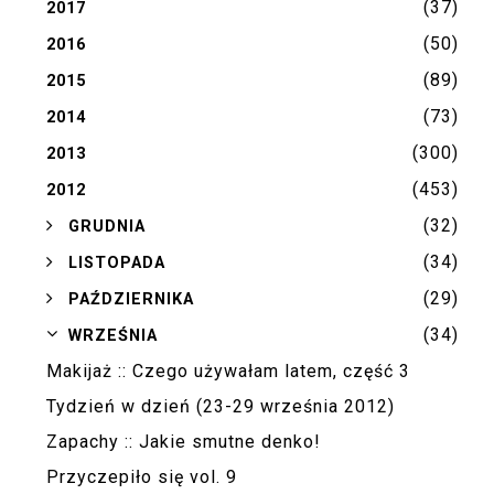
(37)
2017
(50)
2016
(89)
2015
(73)
2014
(300)
2013
(453)
2012
(32)
►
GRUDNIA
(34)
►
LISTOPADA
(29)
►
PAŹDZIERNIKA
(34)
▼
WRZEŚNIA
Makijaż :: Czego używałam latem, część 3
Tydzień w dzień (23-29 września 2012)
Zapachy :: Jakie smutne denko!
Przyczepiło się vol. 9