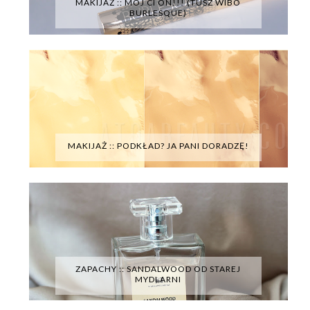
MAKIJAŻ :: MÓJ CI ON!!! (TUSZ WIBO
BURLESQUE)
MAKIJAŻ :: PODKŁAD? JA PANI DORADZĘ!
ZAPACHY :: SANDALWOOD OD STAREJ
MYDLARNI