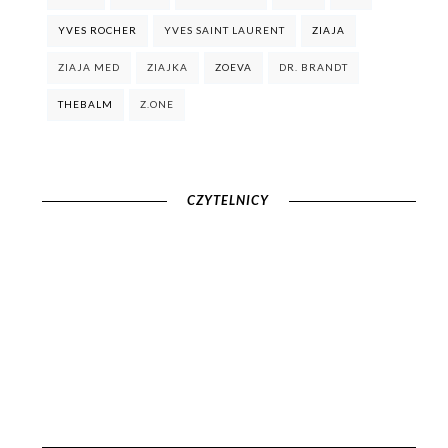
YVES ROCHER
YVES SAINT LAURENT
ZIAJA
ZIAJA MED
ZIAJKA
ZOEVA
DR. BRANDT
THEBALM
Z.ONE
CZYTELNICY