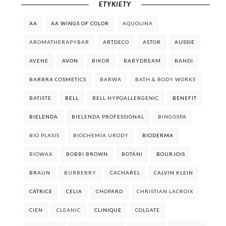
ETYKIETY
AA
AA WINGS OF COLOR
AQUOLINA
AROMATHERAPYBAR
ARTDECO
ASTOR
AUSSIE
AVENE
AVON
BIKOR
BABYDREAM
BANDI
BARBRA COSMETICS
BARWA
BATH & BODY WORKS
BATISTE
BELL
BELL HYPOALLERGENIC
BENEFIT
BIELENDA
BIELENDA PROFESSIONAL
BINGOSPA
BIO PLASIS
BIOCHEMIA URODY
BIODERMA
BIOWAX
BOBBI BROWN
BOTÁNI
BOURJOIS
BRAUN
BURBERRY
CACHAREL
CALVIN KLEIN
CATRICE
CELIA
CHOPARD
CHRISTIAN LACROIX
CIEN
CLEANIC
CLINIQUE
COLGATE