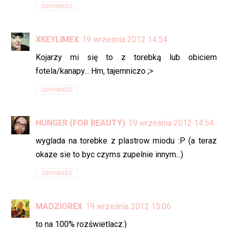
ODPOWIEDZ
XKEYLIMEX
19 września 2012 14:54
Kojarzy mi się to z torebką lub obiciem
fotela/kanapy... Hm, tajemniczo ;>
ODPOWIEDZ
HUNGER (FOR BEAUTY)
19 września 2012 14:54
wyglada na torebke z plastrow miodu :P (a teraz
okaze sie to byc czyms zupelnie innym...)
ODPOWIEDZ
MADZIOREX
19 września 2012 15:06
to na 100% rozświetlacz:)