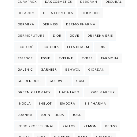
CURAPROX
DAX COSMETICS
DEBORAH
DECUBAL
DELAROM
DELIA COSMETICS
DERMEDIC
DERMIKA
DERMISS
DERMO PHARMA
DERMOFUTURE
DIOR
DOVE
DR IRENA ERIS
ECOLORÉ
ECOTOOLS
ELFA PHARM
ERIS
ESSENCE
ESSIE
EVELINE
EVREE
FARMONA
GALÉNIC
GARNIER
GEHWOL
GIORDANI
GOLDEN ROSE
GOLDWELL
GOSH
GREEN PHARMACY
HADA LABO
I LOVE MAKEUP
INDOLA
INGLOT
ISADORA
ISIS PHARMA
JOANNA
JOHN FRIEDA
JOKO
KOBO PROFESSIONAL
KALLOS
KEMON
KENZO