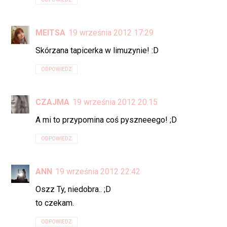
MEITSA
19 września 2012 17:29
Skórzana tapicerka w limuzynie! :D
ODPOWIEDZ
CZAJMA
19 września 2012 20:15
A mi to przypomina coś pyszneeego! ;D
ODPOWIEDZ
ANN
19 września 2012 22:42
Oszz Ty, niedobra.. ;D
to czekam.
ODPOWIEDZ