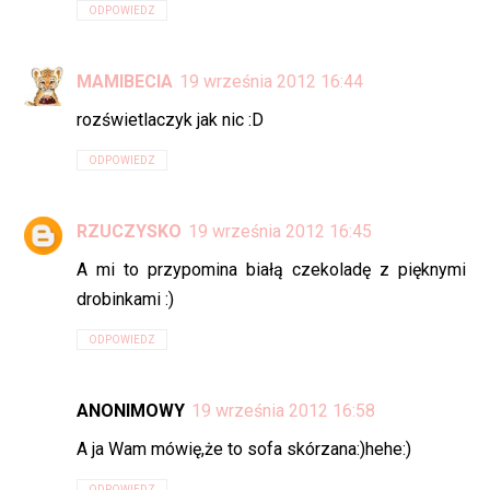
ODPOWIEDZ
MAMIBECIA
19 września 2012 16:44
rozświetlaczyk jak nic :D
ODPOWIEDZ
RZUCZYSKO
19 września 2012 16:45
A mi to przypomina białą czekoladę z pięknymi
drobinkami :)
ODPOWIEDZ
ANONIMOWY
19 września 2012 16:58
A ja Wam mówię,że to sofa skórzana:)hehe:)
ODPOWIEDZ