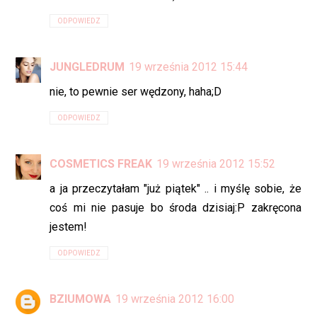
ODPOWIEDZ
JUNGLEDRUM
19 września 2012 15:44
nie, to pewnie ser wędzony, haha;D
ODPOWIEDZ
COSMETICS FREAK
19 września 2012 15:52
a ja przeczytałam "już piątek" .. i myślę sobie, że
coś mi nie pasuje bo środa dzisiaj:P zakręcona
jestem!
ODPOWIEDZ
BZIUMOWA
19 września 2012 16:00