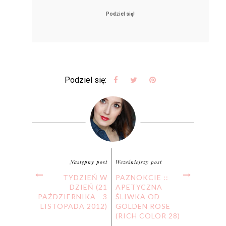
Podziel się!
Podziel się:
Następny post
Wcześniejszy post
TYDZIEŃ W
PAZNOKCIE ::
DZIEŃ (21
APETYCZNA
PAŹDZIERNIKA - 3
ŚLIWKA OD
LISTOPADA 2012)
GOLDEN ROSE
(RICH COLOR 28)