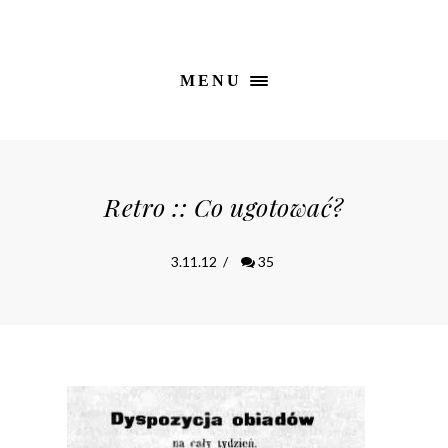
MENU
Retro :: Co ugotować?
3.11.12
/
35