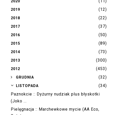
(11)
2020
(12)
2019
(22)
2018
(37)
2017
(50)
2016
(89)
2015
(73)
2014
(300)
2013
(453)
2012
(32)
►
GRUDNIA
(34)
▼
LISTOPADA
Paznokcie :: Dyżurny nudziak plus błyskotki
(Joko ...
Pielęgnacja :: Marchewkowe mycie (AA Eco,