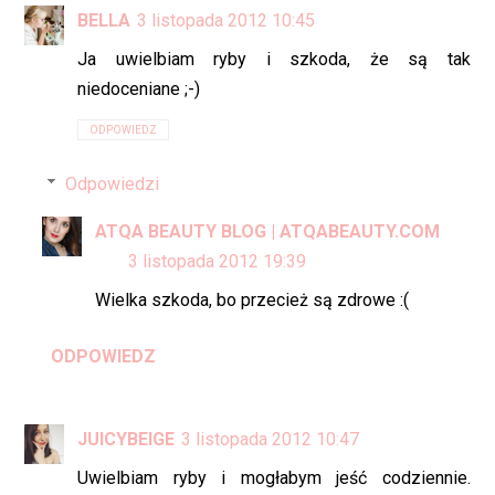
BELLA
3 listopada 2012 10:45
Ja uwielbiam ryby i szkoda, że są tak
niedoceniane ;-)
ODPOWIEDZ
Odpowiedzi
ATQA BEAUTY BLOG | ATQABEAUTY.COM
3 listopada 2012 19:39
Wielka szkoda, bo przecież są zdrowe :(
ODPOWIEDZ
JUICYBEIGE
3 listopada 2012 10:47
Uwielbiam ryby i mogłabym jeść codziennie.