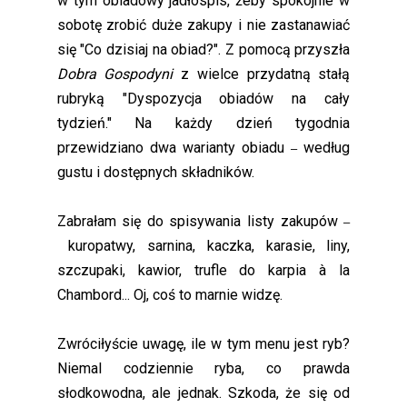
w tym obiadowy jadłospis, żeby spokojnie w
sobotę zrobić duże zakupy i nie zastanawiać
się "Co dzisiaj na obiad?". Z pomocą przyszła
Dobra Gospodyni
z wielce przydatną stałą
rubryką "Dyspozycja obiadów na cały
tydzień." Na każdy dzień tygodnia
przewidziano dwa warianty obiadu
według
–
gustu i dostępnych składników.
Zabrałam się do spisywania listy zakupów
–
kuropatwy, sarnina, kaczka, karasie, liny,
szczupaki, kawior, trufle do karpia à la
Chambord... Oj, coś to marnie widzę.
Zwróciłyście uwagę, ile w tym menu jest ryb?
Niemal codziennie ryba, co prawda
słodkowodna, ale jednak. Szkoda, że się od