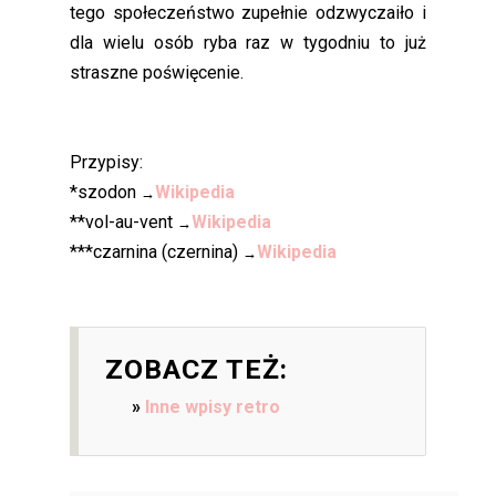
tego społeczeństwo zupełnie odzwyczaiło i
dla wielu osób ryba raz w tygodniu to już
straszne poświęcenie.
Przypisy:
*szodon
Wikipedia
→
**vol-au-vent
Wikipedia
→
***czarnina (czernina)
Wikipedia
→
ZOBACZ TEŻ:
Inne wpisy retro