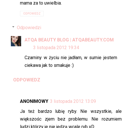
mama za to uwielbia.
ODPOWIEDZ
Odpowiedzi
ATQA BEAUTY BLOG | ATQABEAUTY.COM
3 listopada 2012 19:34
Czarniny w życiu nie jadłam, w sumie jestem
ciekawa jak to smakuje :)
ODPOWIEDZ
ANONIMOWY
3 listopada 2012 13:09
Ja też bardzo lubię ryby. Nie wszystkie, ale
większośc zjem bez problemu. Nie rozumiem
ludzi którzy je nie jedzą wcale ryb xD