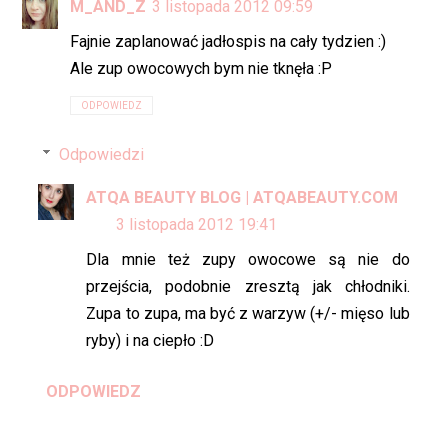
M_AND_Z
3 listopada 2012 09:59
Fajnie zaplanować jadłospis na cały tydzien :)
Ale zup owocowych bym nie tknęła :P
ODPOWIEDZ
Odpowiedzi
ATQA BEAUTY BLOG | ATQABEAUTY.COM
3 listopada 2012 19:41
Dla mnie też zupy owocowe są nie do
przejścia, podobnie zresztą jak chłodniki.
Zupa to zupa, ma być z warzyw (+/- mięso lub
ryby) i na ciepło :D
ODPOWIEDZ