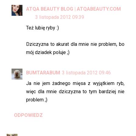
ATQA BEAUTY BLOG | ATQABEAUTY.COM
3 listopada 2012 09:39
Też lubię ryby :)
Dziczyzna to akurat dla mnie nie problem, bo
mój dziadek poluje ;)
BUMTARABUM
3 listopada 2012 09:46
Ja nie jem żadnego mięsa z wyjątkiem ryb,
więc dla mnie dziczyzna to tym bardziej nie
problem ;)
ODPOWIEDZ