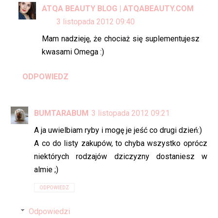
ATQA BEAUTY BLOG | ATQABEAUTY.COM
3 listopada 2012 09:40
Mam nadzieję, że chociaż się suplementujesz
kwasami Omega :)
ODPOWIEDZ
BUMTARABUM
3 listopada 2012 09:21
A ja uwielbiam ryby i mogę je jeść co drugi dzień:)
A co do listy zakupów, to chyba wszystko oprócz
niektórych rodzajów dziczyzny dostaniesz w
almie ;)
ODPOWIEDZ
Odpowiedzi