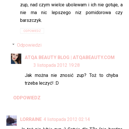
zup, nad czym wielce ubolewam i ich nie gotuje, a
nie ma nic lepszego niz pomidorowa czy
barszczyk.
ODPOWIEDZ
Odpowiedzi
ATQA BEAUTY BLOG | ATQABEAUTY.COM
3 listopada 2012 19:28
Jak można nie znosić zup? Toż to chyba
trzeba leczyć! :D
ODPOWIEDZ
LORRAINE
4 listopada 2012 02:14