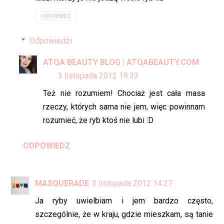
ODPOWIEDZ
Odpowiedzi
ATQA BEAUTY BLOG | ATQABEAUTY.COM
3 listopada 2012 19:33
Też nie rozumiem! Chociaż jest cała masa
rzeczy, których sama nie jem, więc powinnam
rozumieć, że ryb ktoś nie lubi :D
ODPOWIEDZ
MASQUERADE
3 listopada 2012 14:27
Ja ryby uwielbiam i jem bardzo często,
szczególnie, że w kraju, gdzie mieszkam, są tanie