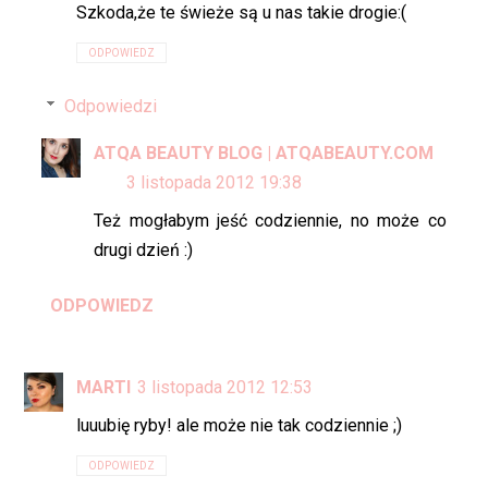
Szkoda,że te świeże są u nas takie drogie:(
ODPOWIEDZ
Odpowiedzi
ATQA BEAUTY BLOG | ATQABEAUTY.COM
3 listopada 2012 19:38
Też mogłabym jeść codziennie, no może co
drugi dzień :)
ODPOWIEDZ
MARTI
3 listopada 2012 12:53
luuubię ryby! ale może nie tak codziennie ;)
ODPOWIEDZ