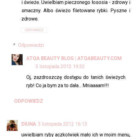
i świeże. Uwielbiam pieczonego łososia - zdrowy i
smaczny. Albo świeżo filetowane rybki. Pyszne i
zdrowe.
ODPOWIEDZ
Odpowiedzi
ATQA BEAUTY BLOG | ATQABEAUTY.COM
3 listopada 2012 19:32
Oj, zazdroszczę dostępu do tanich świeżych
ryb! Co ja bym za to dała... Mniaaaam!!!
ODPOWIEDZ
DIUNA
3 listopada 2012 16:13
uwielbiam ryby aczkolwiek mało ich w moim menu,