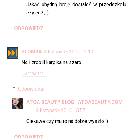
Jakąś ohydną breję dostałeś w przedszkolu
czy co? ;-)
ODPOWIEDZ
SŁOMKA
4 listopada 2012 11:10
No i zrobili karpika na szaro.
ODPOWIEDZ
Odpowiedzi
ATQA BEAUTY BLOG | ATQABEAUTY.COM
4 listopada 2012 15:57
Ciekawe czy mu to na dobre wyszło :)
ODPOWIEDZ