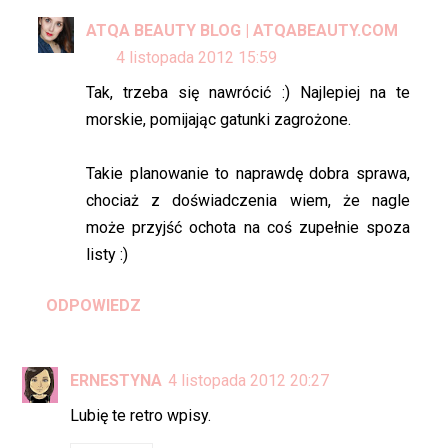
ATQA BEAUTY BLOG | ATQABEAUTY.COM
4 listopada 2012 15:59
Tak, trzeba się nawrócić :) Najlepiej na te
morskie, pomijając gatunki zagrożone.
Takie planowanie to naprawdę dobra sprawa,
chociaż z doświadczenia wiem, że nagle
może przyjść ochota na coś zupełnie spoza
listy :)
ODPOWIEDZ
ERNESTYNA
4 listopada 2012 20:27
Lubię te retro wpisy.