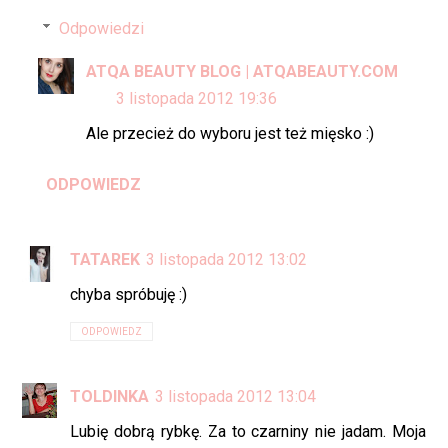
Odpowiedzi
ATQA BEAUTY BLOG | ATQABEAUTY.COM
3 listopada 2012 19:36
Ale przecież do wyboru jest też mięsko :)
ODPOWIEDZ
TATAREK
3 listopada 2012 13:02
chyba spróbuję :)
ODPOWIEDZ
TOLDINKA
3 listopada 2012 13:04
Lubię dobrą rybkę. Za to czarniny nie jadam. Moja