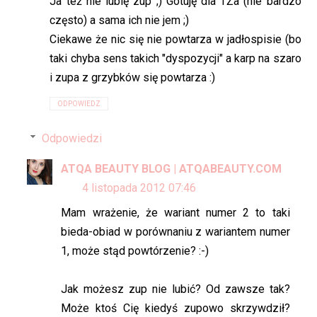
Ja też nie lubię zup ;) Gotuję dla TŻa (nie bardzo
często) a sama ich nie jem ;)
Ciekawe że nic się nie powtarza w jadłospisie (bo
taki chyba sens takich "dyspozycji" a karp na szaro
i zupa z grzybków się powtarza :)
ODPOWIEDZ
Odpowiedzi
ATQA BEAUTY BLOG | ATQABEAUTY.COM
4 listopada 2012 07:46
Mam wrażenie, że wariant numer 2 to taki
bieda-obiad w porównaniu z wariantem numer
1, może stąd powtórzenie? :-)
Jak możesz zup nie lubić? Od zawsze tak?
Może ktoś Cię kiedyś zupowo skrzywdził?