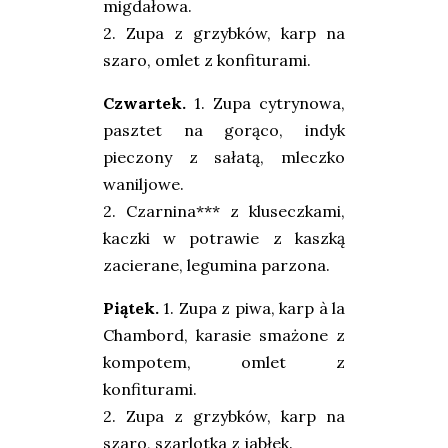
migdałowa.
2. Zupa z grzybków, karp na
szaro, omlet z konfiturami.
Czwartek
.
1. Zupa cytrynowa,
pasztet na gorąco, indyk
pieczony z sałatą, mleczko
waniljowe.
2. Czarnina*** z kluseczkami,
kaczki w potrawie z kaszką
zacierane, legumina parzona.
Piątek
.
1. Zupa z piwa, karp à la
Chambord, karasie smażone z
kompotem, omlet z
konfiturami.
2. Zupa z grzybków, karp na
szaro, szarlotka z jabłek.