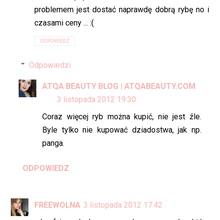
problemem jest dostać naprawdę dobrą rybę no i
czasami ceny ... :(
ODPOWIEDZ
Odpowiedzi
ATQA BEAUTY BLOG | ATQABEAUTY.COM
3 listopada 2012 19:30
Coraz więcej ryb można kupić, nie jest źle.
Byle tylko nie kupować dziadostwa, jak np.
panga.
ODPOWIEDZ
FREEWOLNA
3 listopada 2012 17:42