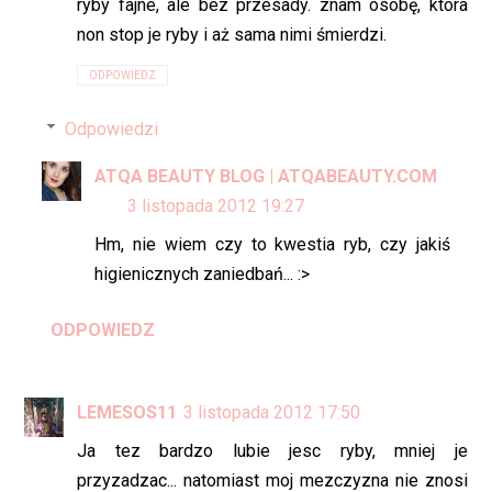
ryby fajne, ale bez przesady. znam osobę, która
non stop je ryby i aż sama nimi śmierdzi.
ODPOWIEDZ
Odpowiedzi
ATQA BEAUTY BLOG | ATQABEAUTY.COM
3 listopada 2012 19:27
Hm, nie wiem czy to kwestia ryb, czy jakiś
higienicznych zaniedbań... :>
ODPOWIEDZ
LEMESOS11
3 listopada 2012 17:50
Ja tez bardzo lubie jesc ryby, mniej je
przyzadzac... natomiast moj mezczyzna nie znosi