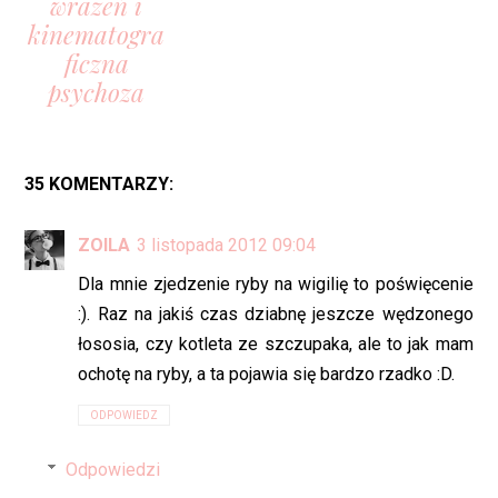
wrażeń i
kinematogra
ficzna
psychoza
35 KOMENTARZY:
ZOILA
3 listopada 2012 09:04
Dla mnie zjedzenie ryby na wigilię to poświęcenie
:). Raz na jakiś czas dziabnę jeszcze wędzonego
łososia, czy kotleta ze szczupaka, ale to jak mam
ochotę na ryby, a ta pojawia się bardzo rzadko :D.
ODPOWIEDZ
Odpowiedzi