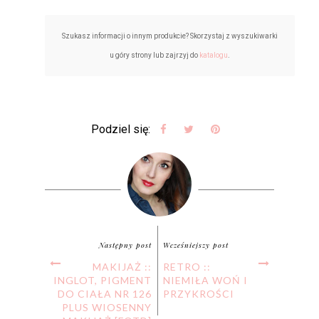
Szukasz informacji o innym produkcie? Skorzystaj z wyszukiwarki
u góry strony lub zajrzyj do
katalogu
.
Podziel się:
Następny post
Wcześniejszy post
MAKIJAŻ ::
RETRO ::
INGLOT, PIGMENT
NIEMIŁA WOŃ I
DO CIAŁA NR 126
PRZYKROŚCI
PLUS WIOSENNY