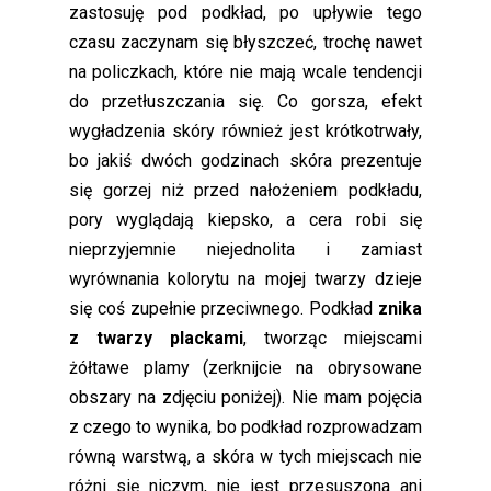
zastosuję pod podkład, po upływie tego
czasu zaczynam się błyszczeć, trochę nawet
na policzkach, które nie mają wcale tendencji
do przetłuszczania się. Co gorsza, efekt
wygładzenia skóry również jest krótkotrwały,
bo jakiś dwóch godzinach skóra prezentuje
się gorzej niż przed nałożeniem podkładu,
pory wyglądają kiepsko, a cera robi się
nieprzyjemnie niejednolita i zamiast
wyrównania kolorytu na mojej twarzy dzieje
się coś zupełnie przeciwnego. Podkład
znika
z twarzy plackami
, tworząc miejscami
żółtawe plamy (zerknijcie na obrysowane
obszary na zdjęciu poniżej). Nie mam pojęcia
z czego to wynika, bo podkład rozprowadzam
równą warstwą, a skóra w tych miejscach nie
różni się niczym, nie jest przesuszona ani