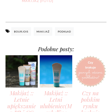
MAKIJAŻ [FOTD]
BOURJOIS
MAKIJAŻ
PODKŁAD
Podobne posty:
Makijaż ::
Makijaż ::
Czy na
Letnie
Letni
polskim
upiększanie
ulubieniec(M
rynku