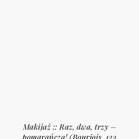
Makijaż :: Raz, dwa, trzy –
pomarańcza! (Bourjois, 123