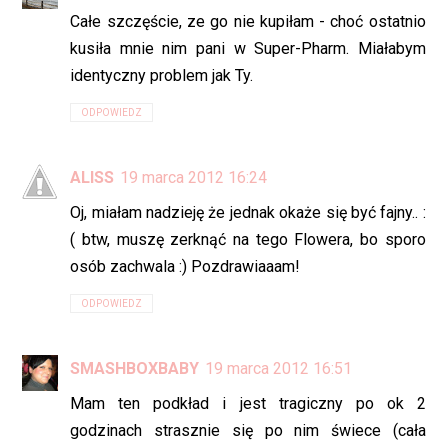
Całe szczęście, ze go nie kupiłam - choć ostatnio
kusiła mnie nim pani w Super-Pharm. Miałabym
identyczny problem jak Ty.
ODPOWIEDZ
ALISS
19 marca 2012 16:24
Oj, miałam nadzieję że jednak okaże się być fajny.. :
( btw, muszę zerknąć na tego Flowera, bo sporo
osób zachwala :) Pozdrawiaaam!
ODPOWIEDZ
SMASHBOXBABY
19 marca 2012 16:51
Mam ten podkład i jest tragiczny po ok 2
godzinach strasznie się po nim świece (cała