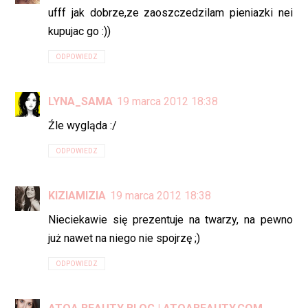
ufff jak dobrze,ze zaoszczedzilam pieniazki nei
kupujac go :))
ODPOWIEDZ
LYNA_SAMA
19 marca 2012 18:38
Źle wygląda :/
ODPOWIEDZ
KIZIAMIZIA
19 marca 2012 18:38
Nieciekawie się prezentuje na twarzy, na pewno
już nawet na niego nie spojrzę ;)
ODPOWIEDZ