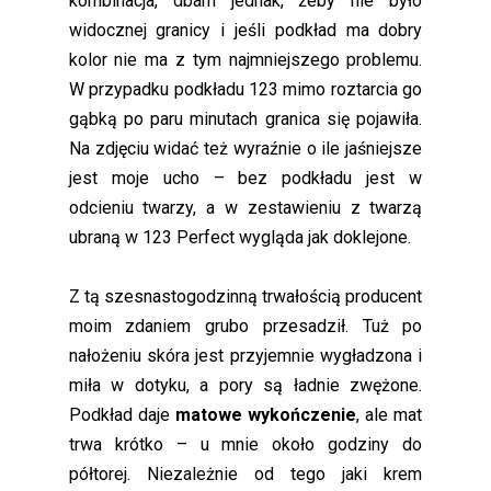
kombinacja, dbam jednak, żeby nie było
widocznej granicy i jeśli podkład ma dobry
kolor nie ma z tym najmniejszego problemu.
W przypadku podkładu 123 mimo roztarcia go
gąbką po paru minutach granica się pojawiła.
Na zdjęciu widać też wyraźnie o ile jaśniejsze
jest moje ucho – bez podkładu jest w
odcieniu twarzy, a w zestawieniu z twarzą
ubraną w 123 Perfect wygląda jak doklejone.
Z tą szesnastogodzinną trwałością producent
moim zdaniem grubo przesadził. Tuż po
nałożeniu skóra jest przyjemnie wygładzona i
miła w dotyku, a pory są ładnie zwężone.
Podkład daje
matowe wykończenie
, ale mat
trwa krótko – u mnie około godziny do
półtorej. Niezależnie od tego jaki krem