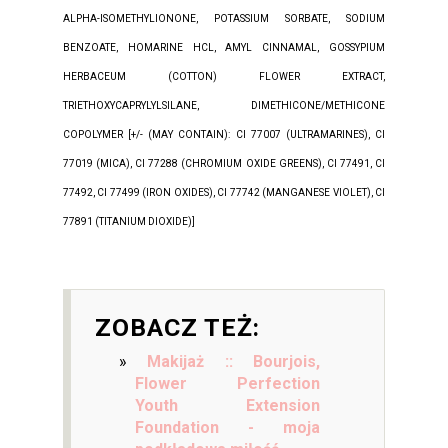
ALPHA-ISOMETHYLIONONE, POTASSIUM SORBATE, SODIUM
BENZOATE, HOMARINE HCL, AMYL CINNAMAL, GOSSYPIUM
HERBACEUM (COTTON) FLOWER EXTRACT,
TRIETHOXYCAPRYLYLSILANE, DIMETHICONE/METHICONE
COPOLYMER [+/- (MAY CONTAIN): CI 77007 (ULTRAMARINES), CI
77019 (MICA), CI 77288 (CHROMIUM OXIDE GREENS), CI 77491, CI
77492, CI 77499 (IRON OXIDES), CI 77742 (MANGANESE VIOLET), CI
77891 (TITANIUM DIOXIDE)]
ZOBACZ TEŻ:
Makijaż :: Bourjois,
Flower Perfection
Youth Extension
Foundation - moja