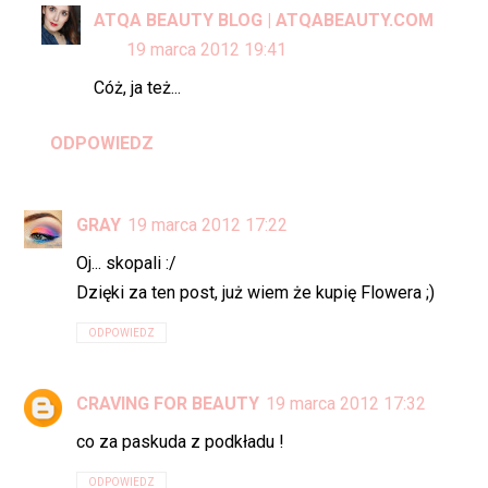
ATQA BEAUTY BLOG | ATQABEAUTY.COM
19 marca 2012 19:41
Cóż, ja też...
ODPOWIEDZ
GRAY
19 marca 2012 17:22
Oj... skopali :/
Dzięki za ten post, już wiem że kupię Flowera ;)
ODPOWIEDZ
CRAVING FOR BEAUTY
19 marca 2012 17:32
co za paskuda z podkładu !
ODPOWIEDZ