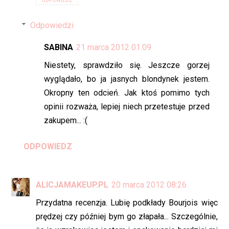
ODPOWIEDZ
Odpowiedzi
SABINA
21 marca 2012 01:09
Niestety, sprawdziło się. Jeszcze gorzej
wyglądało, bo ja jasnych blondynek jestem.
Okropny ten odcień. Jak ktoś pomimo tych
opinii rozważa, lepiej niech przetestuje przed
zakupem... :(
ODPOWIEDZ
ALICJAMAKEUP.PL
20 marca 2012 08:26
Przydatna recenzja. Lubię podkłady Bourjois więc
prędzej czy później bym go złapała... Szczególnie,