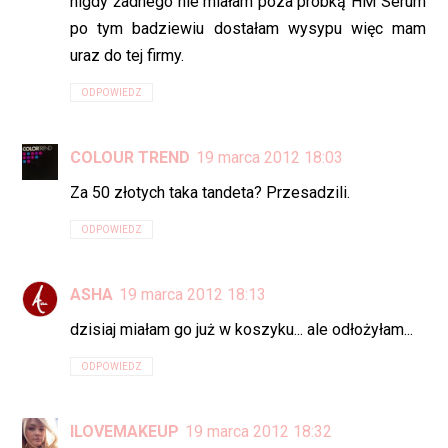
nigdy żadnego nie miałam poza próbką HM Serum
po tym badziewiu dostałam wysypu więc mam
uraz do tej firmy.
ODPOWIEDZ
COLOUR TREND
19 marca 2012 18:03
Za 50 złotych taka tandeta? Przesadzili.
ODPOWIEDZ
ASHA
19 marca 2012 18:13
dzisiaj miałam go już w koszyku... ale odłożyłam...
ODPOWIEDZ
ILOVEMAKEUP
19 marca 2012 18:32