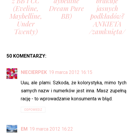
z BB i CC
aybelline
brakuje
(Eveline,
Dream Pure
jasnych
Maybelline,
BB)
podkładów?
Under
ANKIETA
Twenty)
/zamknięta/
50 KOMENTARZY:
NIECIERPEK
19 marca 2012 16:15
Uuu, ale plami. Szkoda, że kolorystyka, mimo tych
samych nazw i numerków jest inna. Masz zupełną
rację - to wprowadzanie konsumenta w błąd.
ODPOWIEDZ
EM
19 marca 2012 16:22