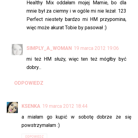
Healthy Mix oddałam mojej Mamie, bo dla
mnie był za ciemny i w ogóle mi nie leżał. 123
Perfect niestety bardzo mi HM przypomina,
więc może akurat Tobie by pasował :)
SIMPLY_A_WOMAN
19 marca 2012 19:06
mi też HM służy, więc ten też mógłby być
dobry...
ODPOWIEDZ
KSENKA
19 marca 2012 18:44
a miałam go kupić w sobotę dobrze że się
powstrzymałam :)
ODPOWIEDZ