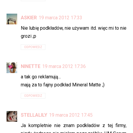
ASKIER
19 marca 2012 17:33
Nie lubię podkładów, nie używam itd. więc mi to nie
grozi ;p
ODPOWIEDZ
NINETTE
19 marca 2012 17:36
a tak go reklamują...
mają za to fajny podkład Mineral Matte ;)
ODPOWIEDZ
STELLALILY
19 marca 2012 17:45
Ja kompletnie nie znam podkładów z tej firmy,