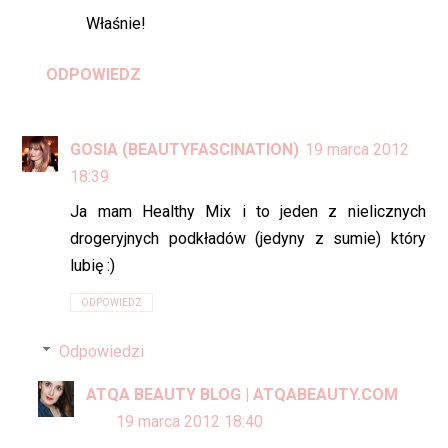
Właśnie!
ODPOWIEDZ
GOSIA (BEAUTYFASCINATION)
19 marca 2012
18:39
Ja mam Healthy Mix i to jeden z nielicznych
drogeryjnych podkładów (jedyny z sumie) który
lubię :)
ODPOWIEDZ
Odpowiedzi
ATQA BEAUTY BLOG | ATQABEAUTY.COM
19 marca 2012 18:40