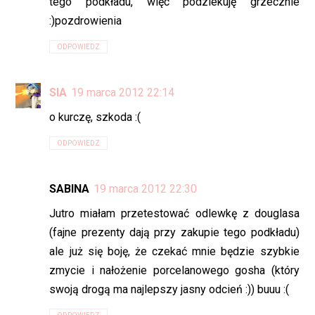
tego podkładu, więc podziekuję grzecznie
:)pozdrowienia
ODPOWIEDZ
SIA
19 marca 2012 22:14
o kurczę, szkoda :(
ODPOWIEDZ
SABINA
19 marca 2012 22:30
Jutro miałam przetestować odlewkę z douglasa
(fajne prezenty dają przy zakupie tego podkładu)
ale już się boję, że czekać mnie będzie szybkie
zmycie i nałożenie porcelanowego gosha (który
swoją drogą ma najlepszy jasny odcień :)) buuu :(