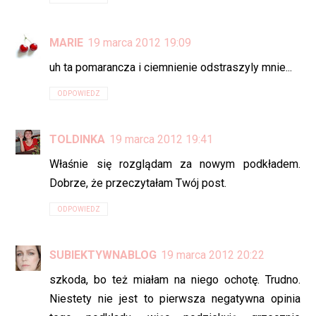
MARIE
19 marca 2012 19:09
uh ta pomarancza i ciemnienie odstraszyly mnie...
ODPOWIEDZ
TOLDINKA
19 marca 2012 19:41
Właśnie się rozglądam za nowym podkładem.
Dobrze, że przeczytałam Twój post.
ODPOWIEDZ
SUBIEKTYWNABLOG
19 marca 2012 20:22
szkoda, bo też miałam na niego ochotę. Trudno.
Niestety nie jest to pierwsza negatywna opinia