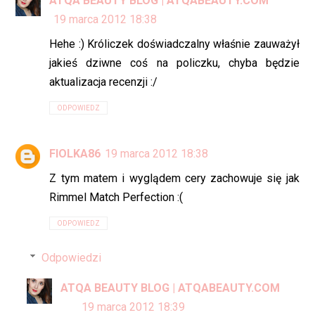
ATQA BEAUTY BLOG | ATQABEAUTY.COM
19 marca 2012 18:38
Hehe :) Króliczek doświadczalny właśnie zauważył
jakieś dziwne coś na policzku, chyba będzie
aktualizacja recenzji :/
ODPOWIEDZ
FIOLKA86
19 marca 2012 18:38
Z tym matem i wyglądem cery zachowuje się jak
Rimmel Match Perfection :(
ODPOWIEDZ
Odpowiedzi
ATQA BEAUTY BLOG | ATQABEAUTY.COM
19 marca 2012 18:39