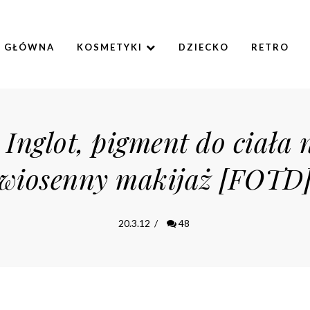
A GŁÓWNA
KOSMETYKI
DZIECKO
RETRO
 Inglot, pigment do ciała 
wiosenny makijaż [FOTD
20.3.12
/
48