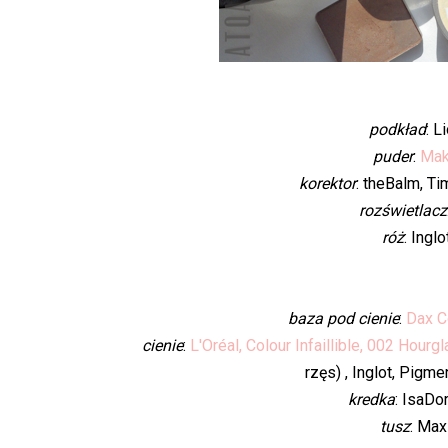
podkład
: L
puder
:
Mak
korektor
: theBalm, Ti
rozświetlacz
róż
: Ingl
baza pod cienie
:
Dax C
cienie
:
L'Oréal, Colour Infaillible, 002 Hourg
rzęs) , Inglot, Pigm
kredka
: IsaDor
tusz
: Max