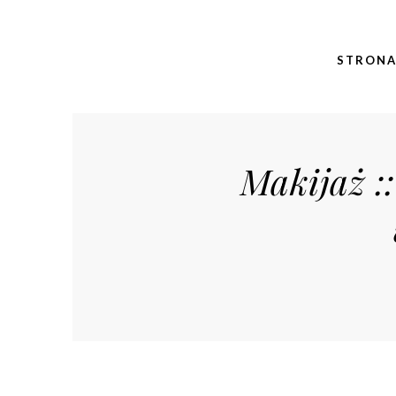
STRON
Makijaż ::