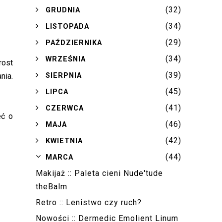
(32)
►
GRUDNIA
(34)
►
LISTOPADA
(29)
►
PAŹDZIERNIKA
(34)
►
WRZEŚNIA
rost
(39)
►
nia.
SIERPNIA
(45)
►
LIPCA
(41)
►
CZERWCA
eć o
(46)
►
MAJA
(42)
►
KWIETNIA
(44)
▼
MARCA
Makijaż :: Paleta cieni Nude'tude
theBalm
Retro :: Lenistwo czy ruch?
Nowości :: Dermedic Emolient Linum