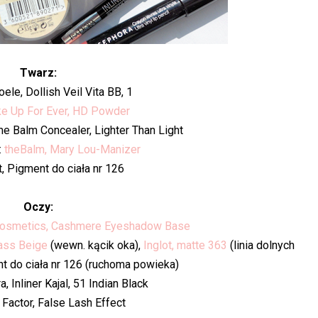
Twarz:
ioele, Dollish Veil Vita BB, 1
e Up For Ever, HD Powder
me Balm Concealer, Lighter Than Light
:
theBalm, Mary Lou-Manizer
ot, Pigment do ciała nr 126
Oczy:
osmetics, Cashmere Eyeshadow Base
lass Beige
(wewn. kącik oka),
Inglot, matte 363
(linia dolnych
ent do ciała nr 126 (ruchoma powieka)
a, Inliner Kajal, 51 Indian Black
 Factor, False Lash Effect