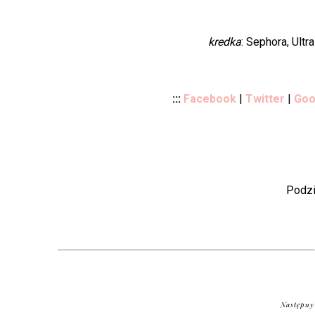
kredka
: Sephora, Ult
:::
Facebook
|
Twitter
|
Goo
Podzi
Następny