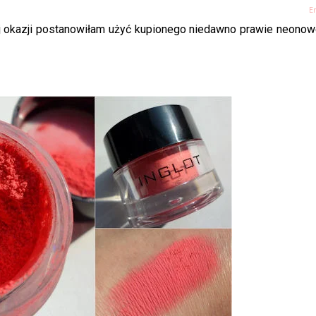
E
tej okazji postanowiłam użyć kupionego niedawno prawie neono