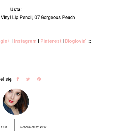
Usta:
ra Vinyl Lip Pencil, 07 Gorgeous Peach
gle+
|
Instagram
|
Pinterest
|
Bloglovin'
:::
el się:
 post
Wcześniejszy post