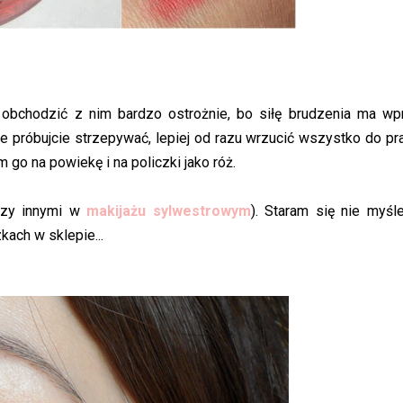
 obchodzić z nim bardzo ostrożnie, bo siłę brudzenia ma wp
ie próbujcie strzepywać, lepiej od razu wrzucić wszystko do pra
m go na powiekę i na policzki jako róż.
ędzy innymi w
makijażu sylwestrowym
). Staram się nie myśl
kach w sklepie...