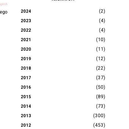
nglish
(2)
2024
wego
(4)
2023
(4)
2022
(10)
2021
(11)
2020
(12)
2019
(22)
2018
(37)
2017
(50)
2016
(89)
2015
(73)
2014
(300)
2013
(453)
2012