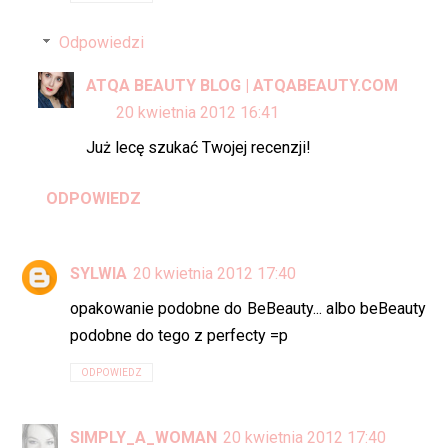
Odpowiedzi
ATQA BEAUTY BLOG | ATQABEAUTY.COM
20 kwietnia 2012 16:41
Już lecę szukać Twojej recenzji!
ODPOWIEDZ
SYLWIA
20 kwietnia 2012 17:40
opakowanie podobne do BeBeauty... albo beBeauty
podobne do tego z perfecty =p
ODPOWIEDZ
SIMPLY_A_WOMAN
20 kwietnia 2012 17:40