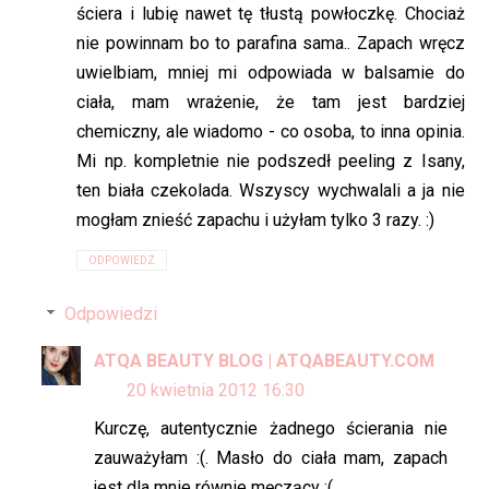
ściera i lubię nawet tę tłustą powłoczkę. Chociaż
nie powinnam bo to parafina sama.. Zapach wręcz
uwielbiam, mniej mi odpowiada w balsamie do
ciała, mam wrażenie, że tam jest bardziej
chemiczny, ale wiadomo - co osoba, to inna opinia.
Mi np. kompletnie nie podszedł peeling z Isany,
ten biała czekolada. Wszyscy wychwalali a ja nie
mogłam znieść zapachu i użyłam tylko 3 razy. :)
ODPOWIEDZ
Odpowiedzi
ATQA BEAUTY BLOG | ATQABEAUTY.COM
20 kwietnia 2012 16:30
Kurczę, autentycznie żadnego ścierania nie
zauważyłam :(. Masło do ciała mam, zapach
jest dla mnie równie męczący :(