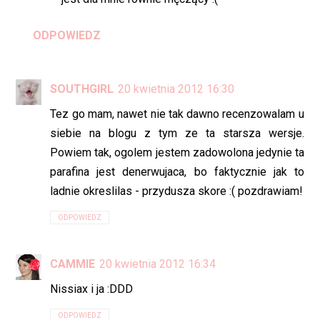
ODPOWIEDZ
SOUTHGIRL
20 kwietnia 2012 16:30
Tez go mam, nawet nie tak dawno recenzowalam u
siebie na blogu z tym ze ta starsza wersje.
Powiem tak, ogolem jestem zadowolona jedynie ta
parafina jest denerwujaca, bo faktycznie jak to
ladnie okreslilas - przydusza skore :( pozdrawiam!
ODPOWIEDZ
CAMMIE
20 kwietnia 2012 16:34
Nissiax i ja :DDD
ODPOWIEDZ