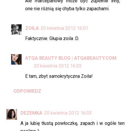
Ale marcepanowy może być zupełnie inny,
one nie różnią się chyba tylko zapachami.
ZOILA
20 kwietnia 2012 16:01
Faktycznie. Głupia zoila :D.
ATQA BEAUTY BLOG | ATQABEAUTY.COM
20 kwietnia 2012 16:03
E tam, zbyt samokrytyczna Zoila!
ODPOWIEDZ
DEZEMKA
20 kwietnia 2012 16:03
A ja lubię tłustą powłoczkę, zapach i w ogóle ten