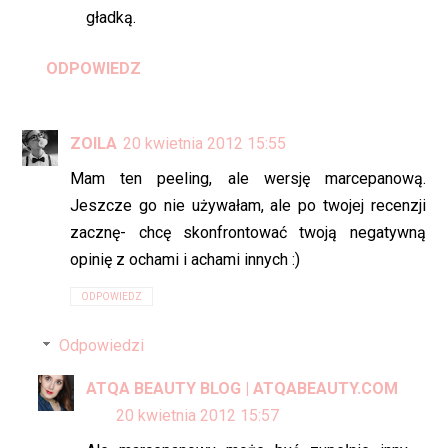
gładką.
ODPOWIEDZ
ZOILA
20 kwietnia 2012 15:55
Mam ten peeling, ale wersję marcepanową.
Jeszcze go nie używałam, ale po twojej recenzji
zacznę- chcę skonfrontować twoją negatywną
opinię z ochami i achami innych :)
ODPOWIEDZ
Odpowiedzi
ATQA BEAUTY BLOG | ATQABEAUTY.COM
20 kwietnia 2012 15:57