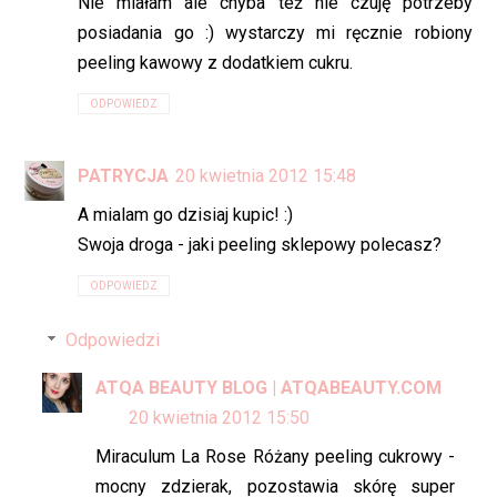
Nie miałam ale chyba też nie czuję potrzeby
posiadania go :) wystarczy mi ręcznie robiony
peeling kawowy z dodatkiem cukru.
ODPOWIEDZ
PATRYCJA
20 kwietnia 2012 15:48
A mialam go dzisiaj kupic! :)
Swoja droga - jaki peeling sklepowy polecasz?
ODPOWIEDZ
Odpowiedzi
ATQA BEAUTY BLOG | ATQABEAUTY.COM
20 kwietnia 2012 15:50
Miraculum La Rose Różany peeling cukrowy -
mocny zdzierak, pozostawia skórę super