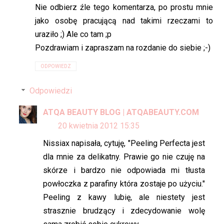
Nie odbierz źle tego komentarza, po prostu mnie
jako osobę pracującą nad takimi rzeczami to
uraziło ;) Ale co tam ;p
Pozdrawiam i zapraszam na rozdanie do siebie ;-)
ODPOWIEDZ
Odpowiedzi
ATQA BEAUTY BLOG | ATQABEAUTY.COM
20 kwietnia 2012 15:35
Nissiax napisała, cytuję, "Peeling Perfecta jest
dla mnie za delikatny. Prawie go nie czuję na
skórze i bardzo nie odpowiada mi tłusta
powłoczka z parafiny która zostaje po użyciu."
Peeling z kawy lubię, ale niestety jest
strasznie brudzący i zdecydowanie wolę