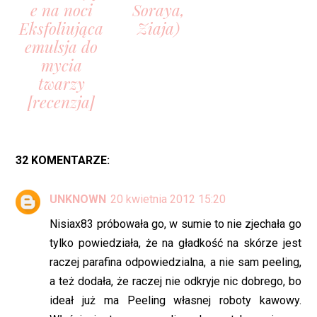
e na noci
Soraya,
Eksfoliująca
Ziaja)
emulsja do
mycia
twarzy
[recenzja]
32 KOMENTARZE:
UNKNOWN
20 kwietnia 2012 15:20
Nisiax83 próbowała go, w sumie to nie zjechała go
tylko powiedziała, że na gładkość na skórze jest
raczej parafina odpowiedzialna, a nie sam peeling,
a też dodała, że raczej nie odkryje nic dobrego, bo
ideał już ma Peeling własnej roboty kawowy.