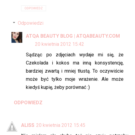
ODPOWIEDZ
Odpowiedzi
ATQA BEAUTY BLOG | ATQABEAUTY.COM
20 kwietnia 2012 15:42
Sądząc po zdjęciach wydaje mi się, że
Czekolada i kokos ma inną konsystencję,
bardziej zwartą i mniej tłustą. To oczywiście
może być tylko moje wrażenie. Ale może
kiedyś kupię, żeby porównać :)
ODPOWIEDZ
ALISS
20 kwietnia 2012 15:45