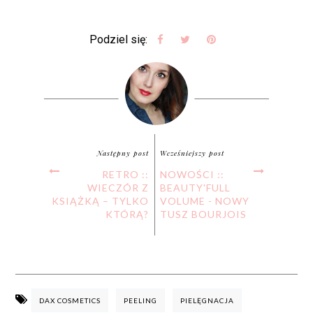
Podziel się:
Następny post
Wcześniejszy post
RETRO ::
NOWOŚCI ::
WIECZÓR Z
BEAUTY'FULL
KSIĄŻKĄ – TYLKO
VOLUME - NOWY
KTÓRĄ?
TUSZ BOURJOIS
DAX COSMETICS
PEELING
PIELĘGNACJA