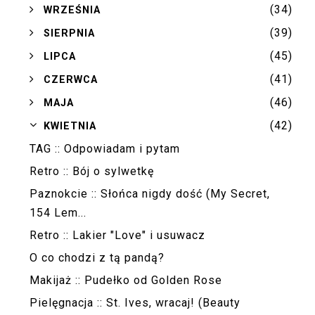
(34)
►
WRZEŚNIA
(39)
►
SIERPNIA
(45)
►
LIPCA
(41)
►
CZERWCA
(46)
►
MAJA
(42)
▼
KWIETNIA
TAG :: Odpowiadam i pytam
Retro :: Bój o sylwetkę
Paznokcie :: Słońca nigdy dość (My Secret,
154 Lem...
Retro :: Lakier "Love" i usuwacz
O co chodzi z tą pandą?
Makijaż :: Pudełko od Golden Rose
Pielęgnacja :: St. Ives, wracaj! (Beauty