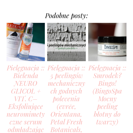
Podobne posty:
Pielęgnacja ::
Pielęgnacja ::
Pielęgnacja ::
Bielenda
5 peelingów
Smrodek?
NEURO
mechaniczny
Bingo!
GLICOL +
ch godnych
(BingoSpa
VIT. C–
polecenia
Mocny
Eksfoliujące
(evrēe,
peeling
neuromimety
Orientana,
błotny do
czne serum
Petal Fresh
twarzy)
odmładzając
Botanicals,