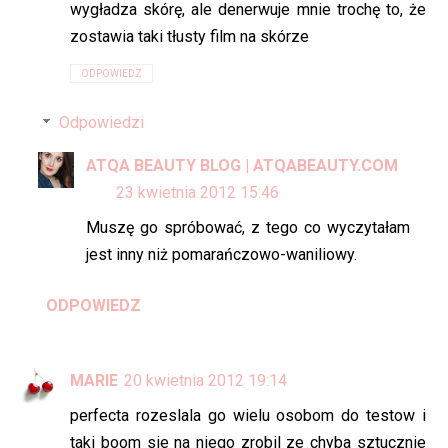
wygładza skórę, ale denerwuje mnie trochę to, że
zostawia taki tłusty film na skórze
ODPOWIEDZ
Odpowiedzi
ATQA BEAUTY BLOG | ATQABEAUTY.COM
23 kwietnia 2012 15:46
Muszę go spróbować, z tego co wyczytałam
jest inny niż pomarańczowo-waniliowy.
ODPOWIEDZ
MARIE
20 kwietnia 2012 19:14
perfecta rozeslala go wielu osobom do testow i
taki boom sie na niego zrobil ze chyba sztucznie