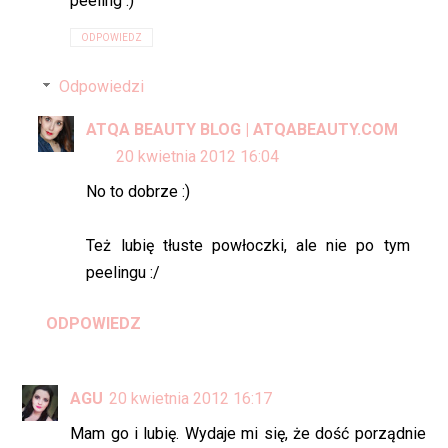
peeling :)
ODPOWIEDZ
Odpowiedzi
ATQA BEAUTY BLOG | ATQABEAUTY.COM
20 kwietnia 2012 16:04
No to dobrze :)
Też lubię tłuste powłoczki, ale nie po tym
peelingu :/
ODPOWIEDZ
AGU
20 kwietnia 2012 16:17
Mam go i lubię. Wydaje mi się, że dość porządnie