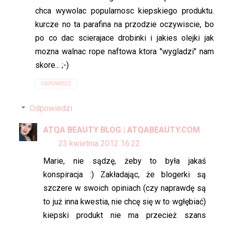
chca wywolac popularnosc kiepskiego produktu.
kurcze no ta parafina na przodzie oczywiscie, bo
po co dac scierajace drobinki i jakies olejki jak
mozna walnac rope naftowa ktora "wygladzi" nam
skore... ;-)
ODPOWIEDZ
Odpowiedzi
ATQA BEAUTY BLOG | ATQABEAUTY.COM
23 kwietnia 2012 16:22
Marie, nie sądzę, żeby to była jakaś
konspiracja :) Zakładając, że blogerki są
szczere w swoich opiniach (czy naprawdę są
to już inna kwestia, nie chcę się w to wgłębiać)
kiepski produkt nie ma przecież szans