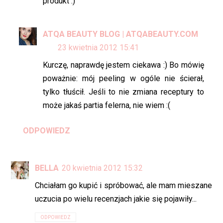
produkt :)
ATQA BEAUTY BLOG | ATQABEAUTY.COM
23 kwietnia 2012 15:41
Kurczę, naprawdę jestem ciekawa :) Bo mówię
poważnie: mój peeling w ogóle nie ścierał,
tylko tłuścił. Jeśli to nie zmiana receptury to
może jakaś partia felerna, nie wiem :(
ODPOWIEDZ
BELLA
20 kwietnia 2012 15:32
Chciałam go kupić i spróbować, ale mam mieszane
uczucia po wielu recenzjach jakie się pojawiły...
ODPOWIEDZ