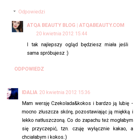
Odpowiedzi
ATQA BEAUTY BLOG | ATQABEAUTY.COM
20 kwietnia 2012 15:44
I tak najlepszy ogląd będziesz miała jeśli
sama spróbujesz :)
ODPOWIEDZ
IDALIA
20 kwietnia 2012 15:36
Mam wersję Czekolada&kokos i bardzo ją lubię -
mocno złuszcza skórę, pozostawiając ją miękką i
lekko natłuszczoną. Co do zapachu też mogłabym
się przyczepić, tzn. czuję wyłącznie kakao, a
chciałabym i kokos.:)