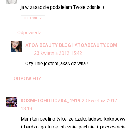
ja w zasadzie podzielam Twoje zdanie :)
ODPOWIEDZ
Odpowiedzi
ATQA BEAUTY BLOG | ATQABEAUTY.COM
23 kwietnia 2012 15:42
Czyli nie jestem jakaś dziwna?
ODPOWIEDZ
KOSMETOHOLICZKA_1919
20 kwietnia 2012
18:19
Mam ten peeling tylke, że czekoladowo-kokosowy
i bardzo go lubię, ślicznie pachnie i przyzwoicie