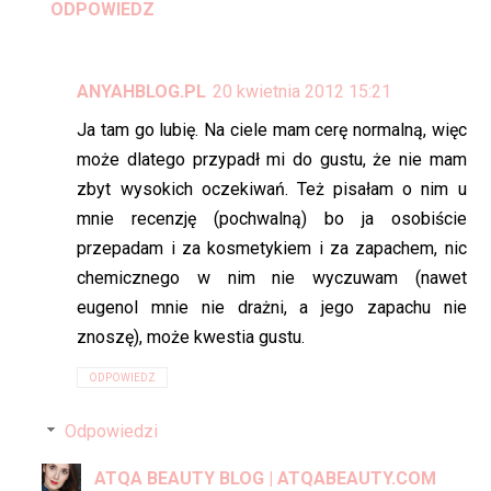
ODPOWIEDZ
ANYAHBLOG.PL
20 kwietnia 2012 15:21
Ja tam go lubię. Na ciele mam cerę normalną, więc
może dlatego przypadł mi do gustu, że nie mam
zbyt wysokich oczekiwań. Też pisałam o nim u
mnie recenzję (pochwalną) bo ja osobiście
przepadam i za kosmetykiem i za zapachem, nic
chemicznego w nim nie wyczuwam (nawet
eugenol mnie nie drażni, a jego zapachu nie
znoszę), może kwestia gustu.
ODPOWIEDZ
Odpowiedzi
ATQA BEAUTY BLOG | ATQABEAUTY.COM