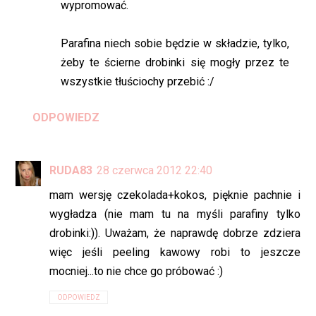
wypromować.
Parafina niech sobie będzie w składzie, tylko,
żeby te ścierne drobinki się mogły przez te
wszystkie tłuściochy przebić :/
ODPOWIEDZ
RUDA83
28 czerwca 2012 22:40
mam wersję czekolada+kokos, pięknie pachnie i
wygładza (nie mam tu na myśli parafiny tylko
drobinki:)). Uważam, że naprawdę dobrze zdziera
więc jeśli peeling kawowy robi to jeszcze
mocniej...to nie chce go próbować :)
ODPOWIEDZ