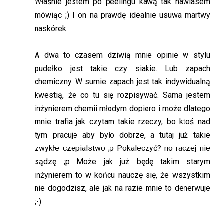
Właśnie jestem po peelingu kawą tak nawiasem
mówiąc ;) I on na prawdę idealnie usuwa martwy
naskórek.
A dwa to czasem dziwią mnie opinie w stylu
pudełko jest takie czy siakie. Lub zapach
chemiczny. W sumie zapach jest tak indywidualną
kwestią, że co tu się rozpisywać. Sama jestem
inżynierem chemii młodym dopiero i może dlatego
mnie trafia jak czytam takie rzeczy, bo ktoś nad
tym pracuje aby było dobrze, a tutaj już takie
zwykłe czepialstwo ;p Pokaleczyć? no raczej nie
sądzę ;p Może jak już będę takim starym
inżynierem to w końcu nauczę się, że wszystkim
nie dogodzisz, ale jak na razie mnie to denerwuje
;-)