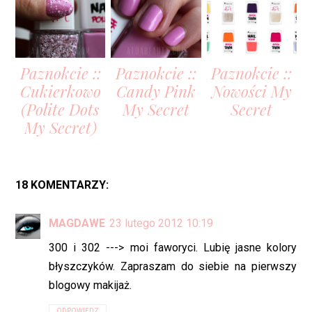
Paznokcie ::
Paznokcie ::
Paznokcie ::
Cukierkowo
Candy Pink
Nowości My
(Polite Dots
My Secret
Secret
My Secret)
18 KOMENTARZY:
MAGDAWE
23 lutego 2012 10:19
300 i 302 ---> moi faworyci. Lubię jasne kolory
błyszczyków. Zapraszam do siebie na pierwszy
blogowy makijaż.
ODPOWIEDZ