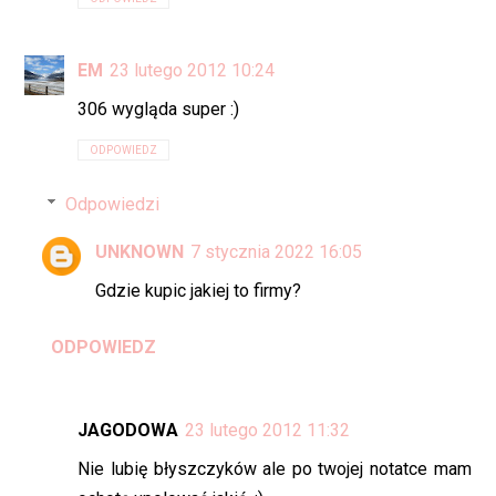
EM
23 lutego 2012 10:24
306 wygląda super :)
ODPOWIEDZ
Odpowiedzi
UNKNOWN
7 stycznia 2022 16:05
Gdzie kupic jakiej to firmy?
ODPOWIEDZ
JAGODOWA
23 lutego 2012 11:32
Nie lubię błyszczyków ale po twojej notatce mam