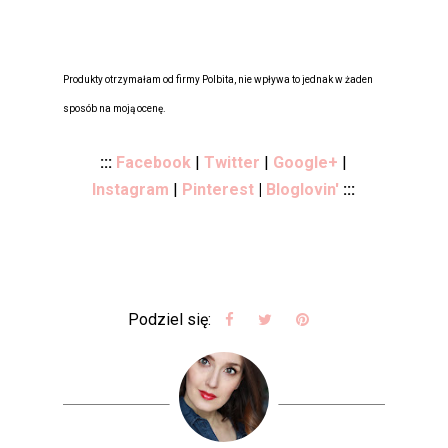
Produkty otrzymałam od firmy Polbita, nie wpływa to jednak w żaden
sposób na moją ocenę.
:::
Facebook
|
Twitter
|
Google+
|
Instagram
|
Pinterest
|
Bloglovin'
:::
Podziel się: