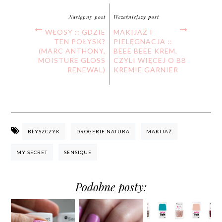
Następny post
Wcześniejszy post
WŁOSY :: GDZIE
MAKIJAŻ I
TEN POŁYSK?
PIELĘGNACJA ::
(MARC ANTHONY,
BEEE BEEE KREM,
MOISTURE GLOSS
CZYLI WIĘCEJ O BB
RENEWAL)
KREMIE GARNIER
BŁYSZCZYK
DROGERIE NATURA
MAKIJAŻ
MY SECRET
SENSIQUE
Podobne posty: