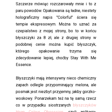
Szczerze mówiąc rozczarowały mnie i to z
paru powodów. Opakowania są ładne, niestety
holograficzny napis "Colorful" ściera się
tempie ekspresowym. Można to uznać za
czepialstwo z mojej strony, bo to w końcu
błyszczyki za 8 zł, ale z drugiej strony w
podobnej cenie można kupić błyszczyk,
którego opakowanie trzyma się
zdecydowanie lepiej, choćby Stay With Me
Essence.
Błyszczyki mają intensywny nieco chemiczny
zapach odlegle przypominający melona, ale
posmak jest niezbyt przyjemny, jakby gorzko-
woskowy. Ponarzekam też na tę samą rzecz
co w przypadku siostrzanych
błyszczyków
Hean Colour Obsession
, czyli aplikację.