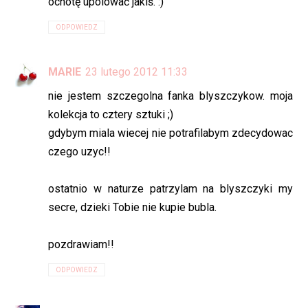
ochotę upolować jakiś. :)
ODPOWIEDZ
MARIE
23 lutego 2012 11:33
nie jestem szczegolna fanka blyszczykow. moja
kolekcja to cztery sztuki ;)
gdybym miala wiecej nie potrafilabym zdecydowac
czego uzyc!!
ostatnio w naturze patrzylam na blyszczyki my
secre, dzieki Tobie nie kupie bubla.
pozdrawiam!!
ODPOWIEDZ