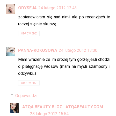
ODYSEJA
24 lutego 2012 12:43
zastanawiałam się nad nimi, ale po recenzjach to
raczej się nie skuszę.
ODPOWIEDZ
PANNA-KOKOSOWA
24 lutego 2012 13:00
Mam wrażenie że im drożej tym gorzej jeśli chodzi
o pielęgnację włosów (mam na myśli szampony i
odżywki..)
ODPOWIEDZ
Odpowiedzi
ATQA BEAUTY BLOG | ATQABEAUTY.COM
28 lutego 2012 15:54