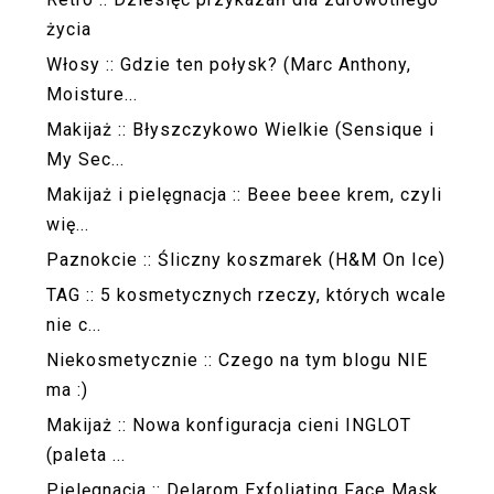
życia
Włosy :: Gdzie ten połysk? (Marc Anthony,
Moisture...
Makijaż :: Błyszczykowo Wielkie (Sensique i
My Sec...
Makijaż i pielęgnacja :: Beee beee krem, czyli
wię...
Paznokcie :: Śliczny koszmarek (H&M On Ice)
TAG :: 5 kosmetycznych rzeczy, których wcale
nie c...
Niekosmetycznie :: Czego na tym blogu NIE
ma :)
Makijaż :: Nowa konfiguracja cieni INGLOT
(paleta ...
Pielęgnacja :: Delarom Exfoliating Face Mask,