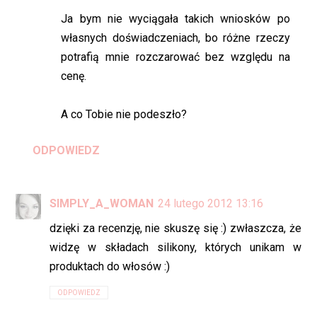
Ja bym nie wyciągała takich wniosków po
własnych doświadczeniach, bo różne rzeczy
potrafią mnie rozczarować bez względu na
cenę.
A co Tobie nie podeszło?
ODPOWIEDZ
SIMPLY_A_WOMAN
24 lutego 2012 13:16
dzięki za recenzję, nie skuszę się :) zwłaszcza, że
widzę w składach silikony, których unikam w
produktach do włosów :)
ODPOWIEDZ