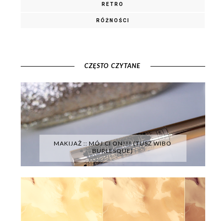
RETRO
RÓŻNOŚCI
CZĘSTO CZYTANE
MAKIJAŻ :: MÓJ CI ON!!! (TUSZ WIBO
BURLESQUE)