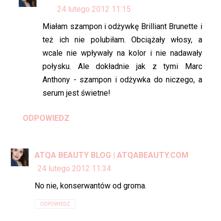
24 lutego 2012 11:15
Miałam szampon i odżywkę Brilliant Brunette i
też ich nie polubiłam. Obciążały włosy, a
wcale nie wpływały na kolor i nie nadawały
połysku. Ale dokładnie jak z tymi Marc
Anthony - szampon i odżywka do niczego, a
serum jest świetne!
ODPOWIEDZ
ATQA BEAUTY BLOG | ATQABEAUTY.COM
24 lutego 2012 11:34
No nie, konserwantów od groma.
ODPOWIEDZ