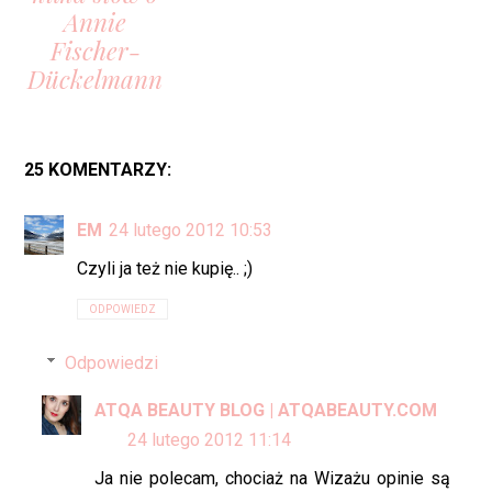
Annie
Fischer-
Dückelmann
25 KOMENTARZY:
EM
24 lutego 2012 10:53
Czyli ja też nie kupię.. ;)
ODPOWIEDZ
Odpowiedzi
ATQA BEAUTY BLOG | ATQABEAUTY.COM
24 lutego 2012 11:14
Ja nie polecam, chociaż na Wizażu opinie są