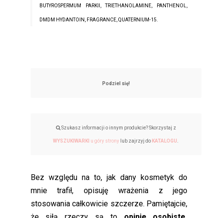
BUTYROSPERMUM PARKII, TRIETHANOLAMINE, PANTHENOL,
DMDM HYDANTOIN, FRAGRANCE, QUATERNIUM-15.
Podziel się!
Szukasz informacji o innym produkcie? Skorzystaj z
WYSZUKIWARKI
u góry strony
lub zajrzyj do
KATALOGU
.
Bez względu na to, jak dany kosmetyk do
mnie trafił, opisuję wrażenia z jego
stosowania całkowicie szczerze. Pamiętajcie,
że siłą rzeczy są to
opinie osobiste,