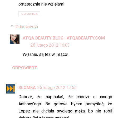
ostatecznie nie wzięłam!
ODPOWIEDZ
Odpowiedzi
ATQA BEAUTY BLOG | ATQABEAUTY.COM
28 lutego 2012 16:03
Właśnie, są też w Tesco!
ODPOWIEDZ
SŁOMKA
25 lutego 2012 17:55
Dobrze, że napisałaś, że chodzi o innego
Anthony'ego. Bo gotowa byłam pomyśleć, że
Lopez nie chciała swojego męża, bo nie robił