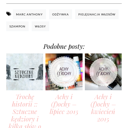
MARC ANTHONY
ODŻYWKA
PIELĘGNACJA WŁOSÓW
SZAMPON
WŁOSY
Podobne posty:
Trochę
Achy i
Achy i
historii ::
(f)ochy –
(f)ochy –
Sztuczne
lipiec 2015
kwiecień
kędziory i
2015
kilka słów o