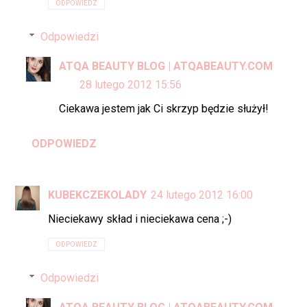
ODPOWIEDZ
Odpowiedzi
ATQA BEAUTY BLOG | ATQABEAUTY.COM
28 lutego 2012 15:56
Ciekawa jestem jak Ci skrzyp będzie służył!
ODPOWIEDZ
KUBEKCZEKOLADY
24 lutego 2012 16:00
Nieciekawy skład i nieciekawa cena ;-)
ODPOWIEDZ
Odpowiedzi