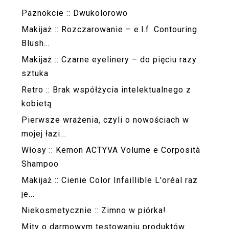
Paznokcie :: Dwukolorowo
Makijaż :: Rozczarowanie – e.l.f. Contouring
Blush...
Makijaż :: Czarne eyelinery – do pięciu razy
sztuka
Retro :: Brak współżycia intelektualnego z
kobietą
Pierwsze wrażenia, czyli o nowościach w
mojej łazi...
Włosy :: Kemon ACTYVA Volume e Corposità
Shampoo
Makijaż :: Cienie Color Infaillible L'oréal raz
je...
Niekosmetycznie :: Zimno w piórka!
Mity o darmowym testowaniu produktów