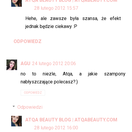
ATQA BEAUTY BLOG | ATQABEAUTY.COM
28 lutego 2012 15:57
Hehe, ale zawsze była szansa, że efekt
jednak będzie ciekawy :P
ODPOWIEDZ
AGU
24 lutego 2012 20:06
no to niezle, Atqa, a jakie szampony
nabłyszczające polecasz?:)
ODPOWIEDZ
Odpowiedzi
ATQA BEAUTY BLOG | ATQABEAUTY.COM
28 lutego 2012 16:00