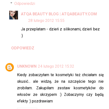
Odpowiedzi
ATQA BEAUTY BLOG | ATQABEAUTY.COM
28 lutego 2012 15:55
Ja przeplatam - dzień z silikonami, dzień bez
:)
ODPOWIEDZ
UNKNOWN
24 lutego 2012 15:32
Kiedy zobaczyłam te kosmetyki też chciałam się
skusić... ale widzę, że na szczęście tego nie
zrobiłam. Zakupiłam zestaw kosmetyków do
włosów ze skrzypem :) Zobaczymy czy będą
efekty :) pozdrawiam