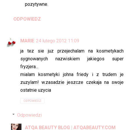
pozytywne.
ODPOWIEDZ
MARIE
24 lutego 2012 11:09
ja tez sie juz przejechalam na kosmetykach
sygnowanych nazwiskiem jakiegos super
fryzjera...
mialam kosmetyki johna friedy i z trudem je
zuzylam! w.zasadzie jeszcze czekaja na swoje
ostatnie uzycia
ODPOWIEDZ
Odpowiedzi
ATQA BEAUTY BLOG | ATQABEAUTY.COM