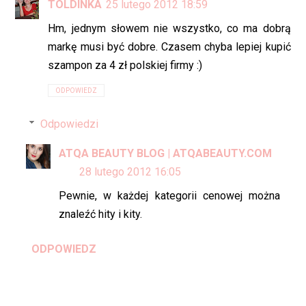
TOLDINKA
25 lutego 2012 18:59
Hm, jednym słowem nie wszystko, co ma dobrą
markę musi być dobre. Czasem chyba lepiej kupić
szampon za 4 zł polskiej firmy :)
ODPOWIEDZ
Odpowiedzi
ATQA BEAUTY BLOG | ATQABEAUTY.COM
28 lutego 2012 16:05
Pewnie, w każdej kategorii cenowej można
znaleźć hity i kity.
ODPOWIEDZ