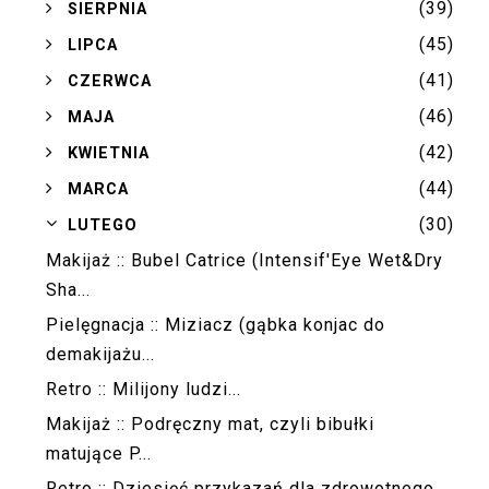
(39)
►
SIERPNIA
(45)
►
LIPCA
(41)
►
CZERWCA
(46)
►
MAJA
(42)
►
KWIETNIA
(44)
►
MARCA
(30)
▼
LUTEGO
Makijaż :: Bubel Catrice (Intensif'Eye Wet&Dry
Sha...
Pielęgnacja :: Miziacz (gąbka konjac do
demakijażu...
Retro :: Milijony ludzi...
Makijaż :: Podręczny mat, czyli bibułki
matujące P...
Retro :: Dziesięć przykazań dla zdrowotnego