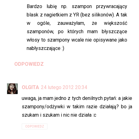
Bardzo lubię np. szampon przywracający
blask z nagietkiem z YR (bez silikonów). A tak
w ogóle, zauważyłam, że większość
szamponów, po których mam błyszczące
włosy to szampony wcale nie opisywane jako
nabłyszczające :)
ODPOWIEDZ
OLGITA
24 lutego 2012 20:34
uwaga, ja mam jedno z tych denilnych pytań: a jakie
szampony/odżywki w takim razie działają? bo ja
szukam i szukam i nic nie działa :c
ODPOWIEDZ