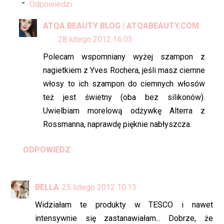
Odpowiedzi
ATQA BEAUTY BLOG | ATQABEAUTY.COM
28 lutego 2012 16:03
Polecam wspomniany wyżej szampon z
nagietkiem z Yves Rochera, jeśli masz ciemne
włosy to ich szampon do ciemnych włosów
też jest świetny (oba bez silikonów).
Uwielbiam morelową odżywkę Alterra z
Rossmanna, naprawdę pięknie nabłyszcza.
ODPOWIEDZ
BELLA
25 lutego 2012 10:13
Widziałam te produkty w TESCO i nawet
intensywnie się zastanawiałam... Dobrze, że