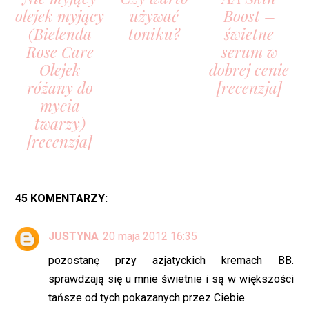
olejek myjący
używać
Boost –
(Bielenda
toniku?
świetne
Rose Care
serum w
Olejek
dobrej cenie
różany do
[recenzja]
mycia
twarzy)
[recenzja]
45 KOMENTARZY:
JUSTYNA
20 maja 2012 16:35
pozostanę przy azjatyckich kremach BB.
sprawdzają się u mnie świetnie i są w większości
tańsze od tych pokazanych przez Ciebie.