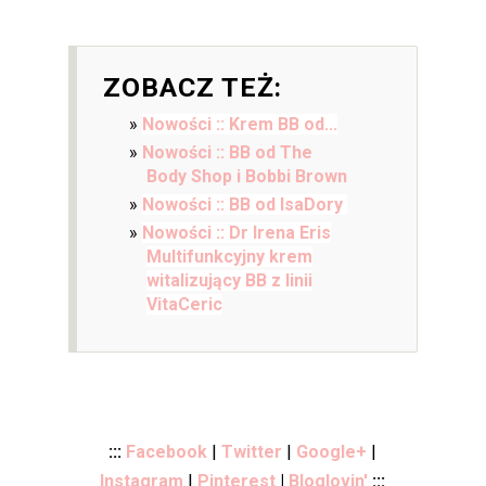
ZOBACZ TEŻ:
Nowości :: Krem BB od...
Nowości :: BB od The
Body Shop i Bobbi Brown
Nowości :: BB od IsaDory
Nowości :: Dr Irena Eris
Multifunkcyjny krem
witalizujący BB z linii
VitaCeric
:::
Facebook
|
Twitter
|
Google+
|
Instagram
|
Pinterest
|
Bloglovin'
:::