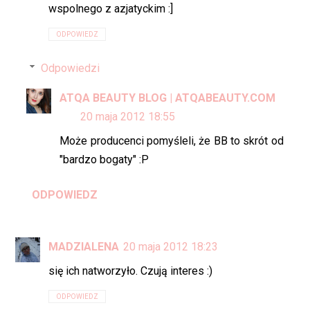
wspolnego z azjatyckim :]
ODPOWIEDZ
Odpowiedzi
ATQA BEAUTY BLOG | ATQABEAUTY.COM
20 maja 2012 18:55
Może producenci pomyśleli, że BB to skrót od
"bardzo bogaty" :P
ODPOWIEDZ
MADZIALENA
20 maja 2012 18:23
się ich natworzyło. Czują interes :)
ODPOWIEDZ