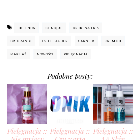
BIELENDA
CLINIQUE
DR IRENA ERIS
DR. BRANDT
ESTEE LAUDER
GARNIER
KREM BB
MAKIJAŻ
NOWOŚCI
PIELĘGNACJA
Podobne posty:
Pielęgnacja ::
Pielęgnacja ::
Pielęgnacja ::
Nie myjący
Czy warto
AA Skin