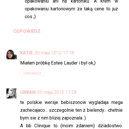
opakowaniu ani na kartoniku. A krem w
opakowaniu kartonowym za taką cene to juz
cos ;)
ODPOWIEDZ
KATIE
20 maja 2012 17:18
Miałam próbkę Estee Lauder i był ok;)
ODPOWIEDZ
URBAN
20 maja 2012 17:28
te polskie wersje bebiszonow wygladaja mega
zachecajaco... szczegolnie ten z bielendy... chetnie
bym sie z nim blizej zapoznala :)
A bb Clinique to (moim zdaniem) dziadostwo.