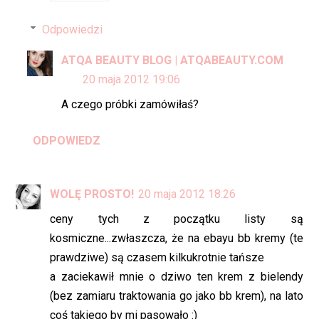
Odpowiedzi
ATQA BEAUTY BLOG | ATQABEAUTY.COM
20 maja 2012 19:06
A czego próbki zamówiłaś?
ODPOWIEDZ
WOLĘ PROSTO!
20 maja 2012 18:26
ceny tych z początku listy są
kosmiczne...zwłaszcza, że na ebayu bb kremy (te
prawdziwe) są czasem kilkukrotnie tańsze
a zaciekawił mnie o dziwo ten krem z bielendy
(bez zamiaru traktowania go jako bb krem), na lato
coś takiego by mi pasowało :)