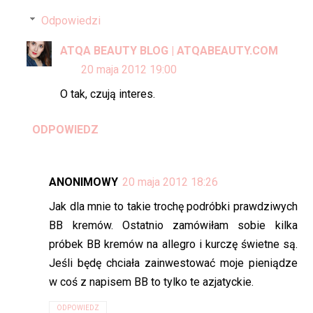
Odpowiedzi
ATQA BEAUTY BLOG | ATQABEAUTY.COM
20 maja 2012 19:00
O tak, czują interes.
ODPOWIEDZ
ANONIMOWY
20 maja 2012 18:26
Jak dla mnie to takie trochę podróbki prawdziwych
BB kremów. Ostatnio zamówiłam sobie kilka
próbek BB kremów na allegro i kurczę świetne są.
Jeśli będę chciała zainwestować moje pieniądze
w coś z napisem BB to tylko te azjatyckie.
ODPOWIEDZ