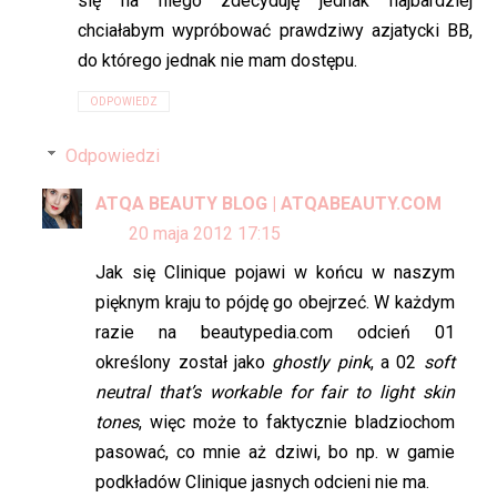
się na niego zdecyduję jednak najbardziej
chciałabym wypróbować prawdziwy azjatycki BB,
do którego jednak nie mam dostępu.
ODPOWIEDZ
Odpowiedzi
ATQA BEAUTY BLOG | ATQABEAUTY.COM
20 maja 2012 17:15
Jak się Clinique pojawi w końcu w naszym
pięknym kraju to pójdę go obejrzeć. W każdym
razie na beautypedia.com odcień 01
określony został jako
ghostly pink
, a 02
soft
neutral that’s workable for fair to light skin
tones
, więc może to faktycznie bladziochom
pasować, co mnie aż dziwi, bo np. w gamie
podkładów Clinique jasnych odcieni nie ma.