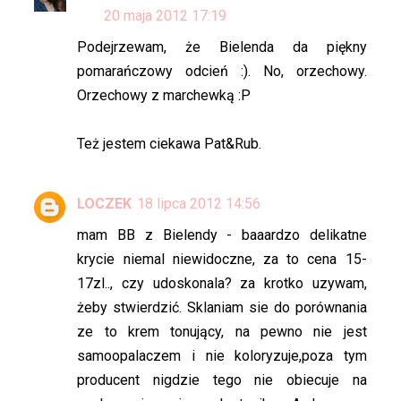
20 maja 2012 17:19
Podejrzewam, że Bielenda da piękny
pomarańczowy odcień :). No, orzechowy.
Orzechowy z marchewką :P
Też jestem ciekawa Pat&Rub.
LOCZEK
18 lipca 2012 14:56
mam BB z Bielendy - baaardzo delikatne
krycie niemal niewidoczne, za to cena 15-
17zl.., czy udoskonala? za krotko uzywam,
żeby stwierdzić. Sklaniam sie do porównania
ze to krem tonujący, na pewno nie jest
samoopalaczem i nie koloryzuje,poza tym
producent nigdzie tego nie obiecuje na