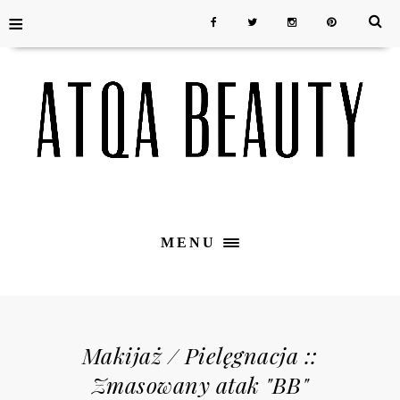
≡
MENU
Makijaż / Pielęgnacja ::
Zmasowany atak "BB"