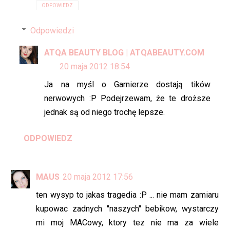
ODPOWIEDZ
Odpowiedzi
ATQA BEAUTY BLOG | ATQABEAUTY.COM
20 maja 2012 18:54
Ja na myśl o Garnierze dostają tików
nerwowych :P Podejrzewam, że te droższe
jednak są od niego trochę lepsze.
ODPOWIEDZ
MAUS
20 maja 2012 17:56
ten wysyp to jakas tragedia :P ... nie mam zamiaru
kupowac zadnych "naszych" bebikow, wystarczy
mi moj MACowy, ktory tez nie ma za wiele