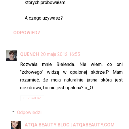
których próbowałam.
A czego używasz?
ODPOWIEDZ
QUENCH
20 maja 2012 16:55
Rozwala mnie Bielenda. Nie wiem, co oni
"zdrowego" widzą w opalonej skórze:P Mam
rozumieć, że moja naturalnie jasna skóra jest
niezdrowa, bo nie jest opalona? o_O
ODPOWIEDZ
Odpowiedzi
ATQA BEAUTY BLOG | ATQABEAUTY.COM