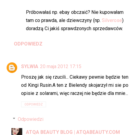
Próbowałaś np. ebay obczaić? Nie kupowałam
tam co prawda, ale dziewczyny (np.
Silverose
)
doradzą Ci jakiś sprawdzonych sprzedawców.
ODPOWIEDZ
SYLWIA
20 maja 2012 17:15
Proszę jak się rzucili... Ciekawy pewnie będzie ten
od Kingi Rusin.A ten z Bielendy skojarzył mi sie po
opisie z solarami, więc raczej nie będzie dla mnie...
ODPOWIEDZ
Odpowiedzi
ATQA BEAUTY BLOG | ATQABEAUTY.COM