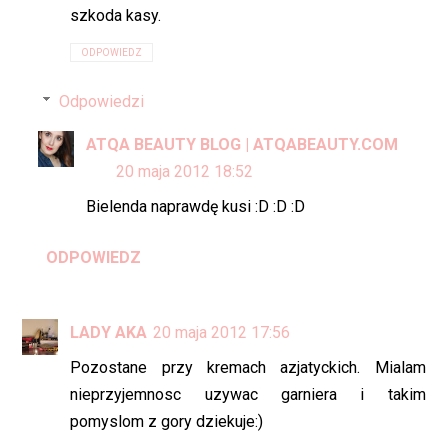
szkoda kasy.
ODPOWIEDZ
Odpowiedzi
ATQA BEAUTY BLOG | ATQABEAUTY.COM
20 maja 2012 18:52
Bielenda naprawdę kusi :D :D :D
ODPOWIEDZ
LADY AKA
20 maja 2012 17:56
Pozostane przy kremach azjatyckich. Mialam
nieprzyjemnosc uzywac garniera i takim
pomyslom z gory dziekuje:)