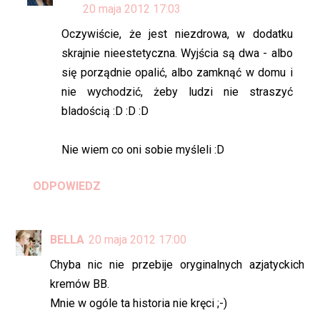
20 maja 2012 17:03
Oczywiście, że jest niezdrowa, w dodatku
skrajnie nieestetyczna. Wyjścia są dwa - albo
się porządnie opalić, albo zamknąć w domu i
nie wychodzić, żeby ludzi nie straszyć
bladością :D :D :D
Nie wiem co oni sobie myśleli :D
ODPOWIEDZ
BELLA
20 maja 2012 17:00
Chyba nic nie przebije oryginalnych azjatyckich
kremów BB.
Mnie w ogóle ta historia nie kręci ;-)