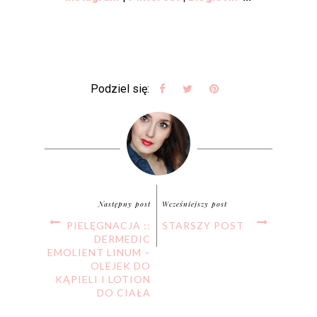
Podziel się:
Następny post
Wcześniejszy post
PIELĘGNACJA ::
STARSZY POST
DERMEDIC
EMOLIENT LINUM –
OLEJEK DO
KĄPIELI I LOTION
DO CIAŁA