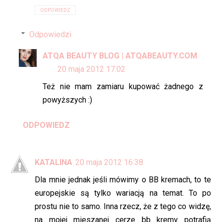
ODPOWIEDZ
Odpowiedzi
ATQA BEAUTY BLOG | ATQABEAUTY.COM
20 maja 2012 17:02
Też nie mam zamiaru kupować żadnego z
powyższych :)
ODPOWIEDZ
KATALINA
20 maja 2012 16:38
Dla mnie jednak jeśli mówimy o BB kremach, to te
europejskie są tylko wariacją na temat. To po
prostu nie to samo. Inna rzecz, że z tego co widzę,
na mojej mieszanej cerze bb kremy potrafią