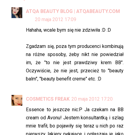
ATQA BEAUTY BLOG | ATQABEAUTY.COM
20 maja 2012 17:09
Hahaha, wcale bym się nie zdziwiła :D :D
Zgadzam się, poza tym producenci kombinują
na różne sposoby, żeby nikt nie powiedział
im, że "to nie jest prawdziwy krem BB".
Oczywiście, że nie jest, przecież to "beauty
balm", "beauty benefit creme" etc. :D
COSMETICS FREAK
20 maja 2012 17:20
Essence to jeszcze nic:P Ja czekam na BB
cream od Avonu! Jestem konsultantką i szlag
mnie trafił, bo pojawiły się teraz u nich po raz
pierwszy lakiery pękające i ogłaszają je jako