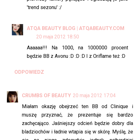
'trend sezonu' :/
ATQA BEAUTY BLOG | ATQABEAUTY.COM
20 maja 2012 18:50
Aaaaaa!!! Na 1000, na 1000000 procent
będzie BB z Avonu :D :D :D I z Oriflame też :D
ODPOWIEDZ
CRUMBS OF BEAUTY
20 maja 2012 17:04
Miałam okazję obejrzeć ten BB od Clinique i
muszę przyznać, że prezentuje się bardzo
zachęcająco. Jaśniejszy odcień będzie dobry dla
bladziochów i ładnie wtapia się w skórę. Myślę, że