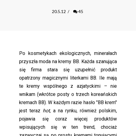
20.5.12
/
45
Po kosmetykach ekologicznych, minerałach
przyszła moda na kremy BB. Każda szanująca
się firma stara się uzupełnić produkt
opatrzony magicznymi literkami BB. Ile mają
te kremy wspólnego z azjatyckimi – nie
wnikam (wkrótce posty o trzech koreańskich
kremach BB). W każdym razie hasło "BB krem"
jest teraz
hot
, a na rynku, również polskim,
pojawia się coraz więcej produktów
wpisujących się w ten trend, chociaż
zazwyczaj są po prostu kremami tonującymi